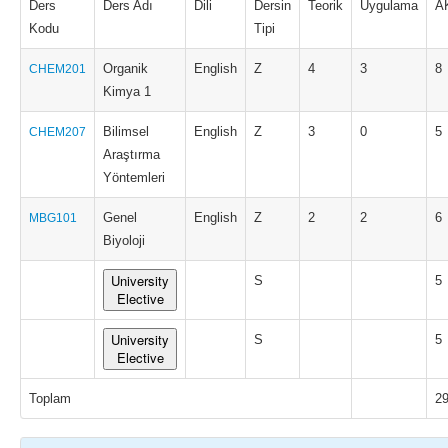
Ders
Ders Adı
Dili
Dersin
Teorik
Uygulama
A
Kodu
Tipi
Organik
English
Z
4
3
8
CHEM201
Kimya 1
Bilimsel
English
Z
3
0
5
CHEM207
Araştırma
Yöntemleri
Genel
English
Z
2
2
6
MBG101
Biyoloji
University
S
5
Elective
University
S
5
Elective
Toplam
2