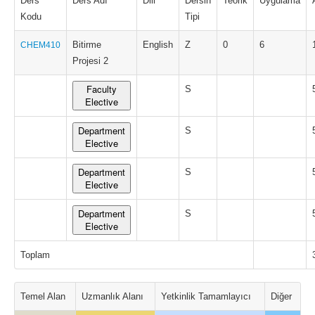
Ders
Ders Adı
Dili
Dersin
Teorik
Uygulama
Kodu
Tipi
Bitirme
English
Z
0
6
CHEM410
Projesi 2
Faculty
S
Elective
Department
S
Elective
Department
S
Elective
Department
S
Elective
Toplam
Temel Alan
Uzmanlık Alanı
Yetkinlik Tamamlayıcı
Diğer