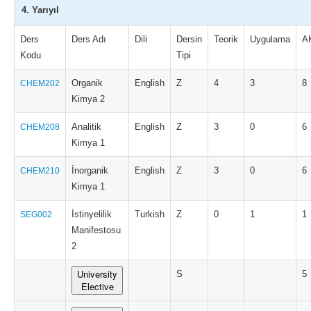
4. Yarıyıl
Ders
Ders Adı
Dili
Dersin
Teorik
Uygulama
A
Kodu
Tipi
Organik
English
Z
4
3
8
CHEM202
Kimya 2
Analitik
English
Z
3
0
6
CHEM208
Kimya 1
İnorganik
English
Z
3
0
6
CHEM210
Kimya 1
İstinyelilik
Turkish
Z
0
1
1
SEG002
Manifestosu
2
University
S
5
Elective