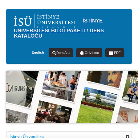
İSTİNYE
ÜNİVERSİTESİ BİLGİ PAKETİ / DERS
KATALOĞU
English
Ders Ara
Önizleme
PDF
İstinye Üniversitesi