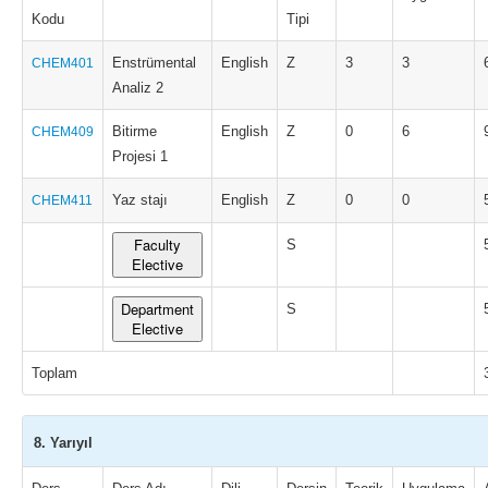
Kodu
Tipi
Enstrümental
English
Z
3
3
CHEM401
Analiz 2
Bitirme
English
Z
0
6
CHEM409
Projesi 1
Yaz stajı
English
Z
0
0
CHEM411
Faculty
S
Elective
Department
S
Elective
Toplam
8. Yarıyıl