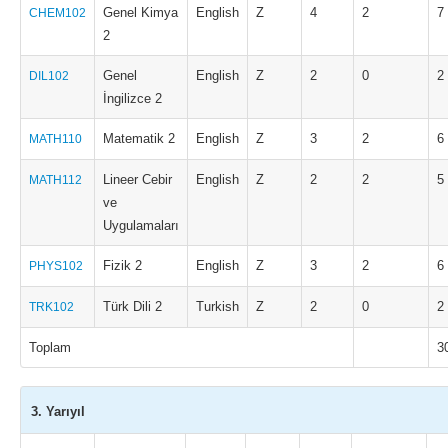
Genel Kimya
English
Z
4
2
7
CHEM102
2
Genel
English
Z
2
0
2
DIL102
İngilizce 2
Matematik 2
English
Z
3
2
6
MATH110
Lineer Cebir
English
Z
2
2
5
MATH112
ve
Uygulamaları
Fizik 2
English
Z
3
2
6
PHYS102
Türk Dili 2
Turkish
Z
2
0
2
TRK102
Toplam
3
3. Yarıyıl