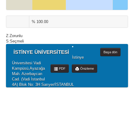
% 100.00
Z:Zorunlu
S:Seçmeli
İSTİNYE ÜNİVERSİTESİ
Başa dön
İstinye
Üniversitesi Vadi
Kampüsü,Ayazağa
PDF
Önizleme
Mah. Azerbaycan
Cad. (Vadi İstanbul
4A) Blok No: 3H Sarıyer/İSTANBUL