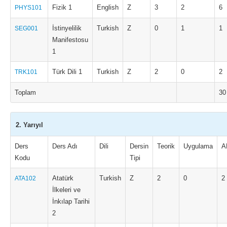
Fizik 1
English
Z
3
2
6
PHYS101
İstinyelilik
Turkish
Z
0
1
1
SEG001
Manifestosu
1
Türk Dili 1
Turkish
Z
2
0
2
TRK101
Toplam
30
2. Yarıyıl
Ders
Ders Adı
Dili
Dersin
Teorik
Uygulama
A
Kodu
Tipi
Atatürk
Turkish
Z
2
0
2
ATA102
İlkeleri ve
İnkılap Tarihi
2