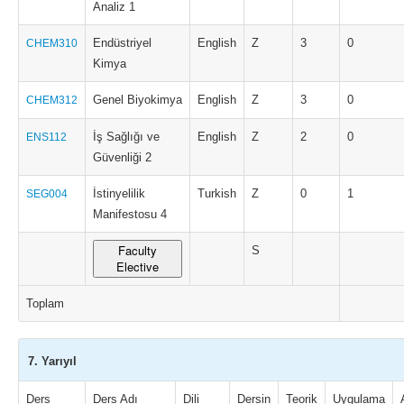
Analiz 1
Endüstriyel
English
Z
3
0
CHEM310
Kimya
Genel Biyokimya
English
Z
3
0
CHEM312
İş Sağlığı ve
English
Z
2
0
ENS112
Güvenliği 2
İstinyelilik
Turkish
Z
0
1
SEG004
Manifestosu 4
Faculty
S
Elective
Toplam
7. Yarıyıl
Ders
Ders Adı
Dili
Dersin
Teorik
Uygulama