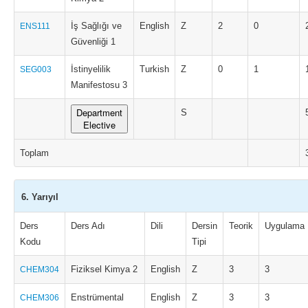
İş Sağlığı ve
English
Z
2
0
ENS111
Güvenliği 1
İstinyelilik
Turkish
Z
0
1
SEG003
Manifestosu 3
Department
S
Elective
Toplam
6. Yarıyıl
Ders
Ders Adı
Dili
Dersin
Teorik
Uygulama
Kodu
Tipi
Fiziksel Kimya 2
English
Z
3
3
CHEM304
Enstrümental
English
Z
3
3
CHEM306