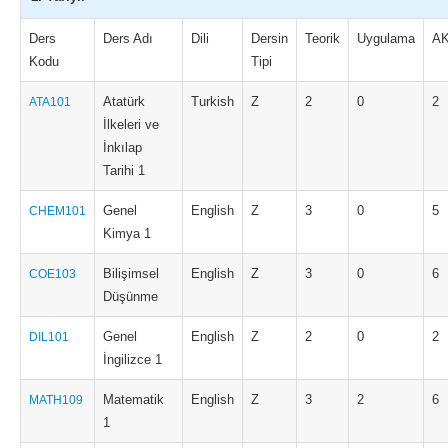
Ders
Ders Adı
Dili
Dersin
Teorik
Uygulama
A
Kodu
Tipi
Atatürk
Turkish
Z
2
0
2
ATA101
İlkeleri ve
İnkılap
Tarihi 1
Genel
English
Z
3
0
5
CHEM101
Kimya 1
Bilişimsel
English
Z
3
0
6
COE103
Düşünme
Genel
English
Z
2
0
2
DIL101
İngilizce 1
Matematik
English
Z
3
2
6
MATH109
1