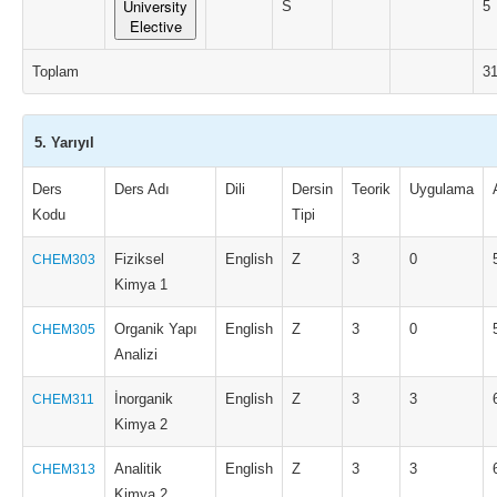
University
S
5
Elective
Toplam
3
5. Yarıyıl
Ders
Ders Adı
Dili
Dersin
Teorik
Uygulama
Kodu
Tipi
Fiziksel
English
Z
3
0
CHEM303
Kimya 1
Organik Yapı
English
Z
3
0
CHEM305
Analizi
İnorganik
English
Z
3
3
CHEM311
Kimya 2
Analitik
English
Z
3
3
CHEM313
Kimya 2