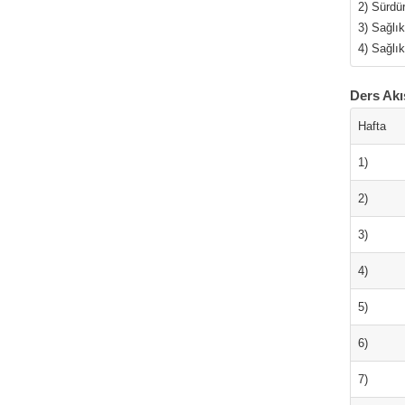
2) Sürdür
3) Sağlık
4) Sağlık
Ders Akı
Hafta
1)
2)
3)
4)
5)
6)
7)