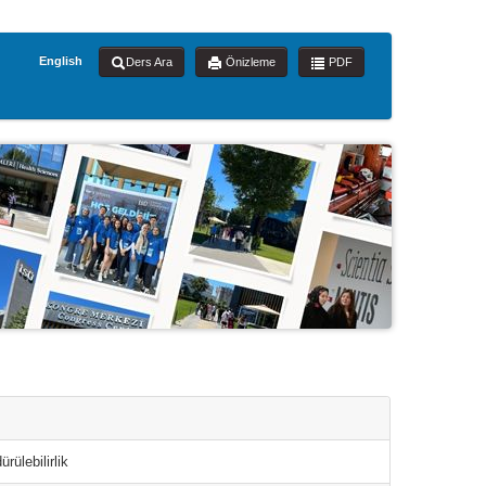
English
Ders Ara
Önizleme
PDF
ülebilirlik