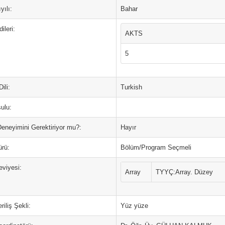
yılı:
Bahar
ileri:
AKTS
5
ili:
Turkish
ulu:
Deneyimini Gerektiriyor mu?:
Hayır
ürü:
Bölüm/Program Seçmeli
eviyesi:
Array
TYYÇ:Array. Düzey
riliş Şekli:
Yüz yüze