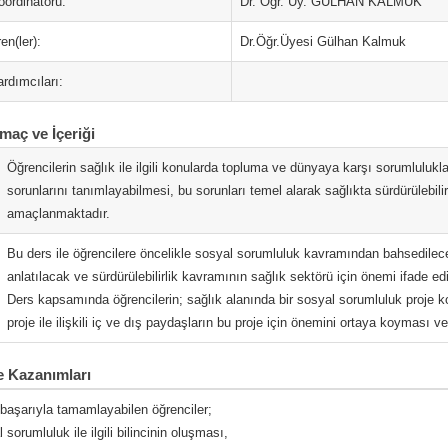
oordinatörü:
Dr. Öğr. Üy. GÜLHAN KALMUK
en(ler):
Dr.Öğr.Üyesi Gülhan Kalmuk
rdımcıları:
maç ve İçeriği
Öğrencilerin sağlık ile ilgili konularda topluma ve dünyaya karşı sorumlulukl
sorunlarını tanımlayabilmesi, bu sorunları temel alarak sağlıkta sürdürülebilir
amaçlanmaktadır.
Bu ders ile öğrencilere öncelikle sosyal sorumluluk kavramından bahsedile
anlatılacak ve sürdürülebilirlik kavramının sağlık sektörü için önemi ifade edi
Ders kapsamında öğrencilerin; sağlık alanında bir sosyal sorumluluk proje konu
proje ile ilişkili iç ve dış paydaşların bu proje için önemini ortaya koyması
 Kazanımları
 başarıyla tamamlayabilen öğrenciler;
 sorumluluk ile ilgili bilincinin oluşması,