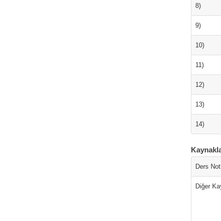
8)
9)
10)
11)
12)
13)
14)
Kaynakl
Ders Notl
Diğer Ka