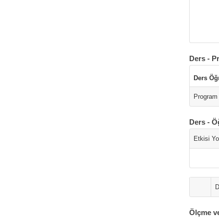
Ders - P
Ders Öğ
Program 
Ders - Ö
Etkisi Y
D
Ölçme v