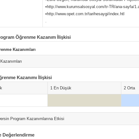
•http://www.kurumsalsosyal.com/tr-TR/ana-sayfa/1.
•http://www.opet.com.tr/tarihesaygi/index.htl
.
rogram Öğrenme Kazanım İlişkisi
renme Kazanımları
Kazanımları
ğrenme Kazanımı İlişkisi
ok
1 En Düşük
2 Orta
ersin Program Kazanımlarına Etkisi
e Değerlendirme