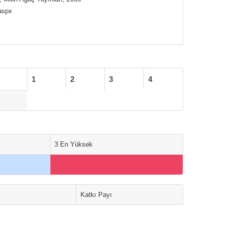
aspx
1
2
3
4
3 En Yüksek
Katkı Payı