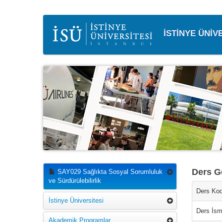
İSTİNYE ÜNİV
Ders Ge
SAY029 Sağlıkta Sosyal Sorumluluk
ve Sürdürülebilirlik
Ders Kod
İstinye Üniversitesi
Ders İsm
Akademik Programlar