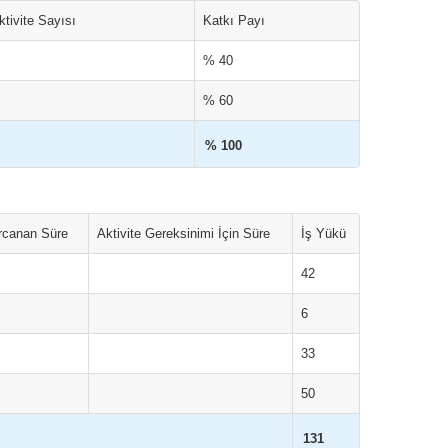
ktivite Sayısı
Katkı Payı
% 40
% 60
% 100
arcanan Süre
Aktivite Gereksinimi İçin Süre
İş Yükü
42
6
33
50
131