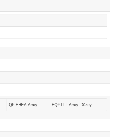
QF-EHEA:Array
EQF-LLL:Array. Düzey