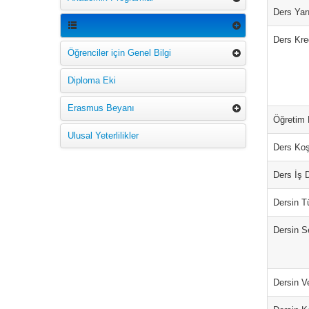
Ders Yarı
Ders Kred
Öğrenciler için Genel Bilgi
Diploma Eki
Erasmus Beyanı
Öğretim D
Ulusal Yeterlilikler
Ders Koş
Ders İş 
Dersin T
Dersin S
Dersin Ve