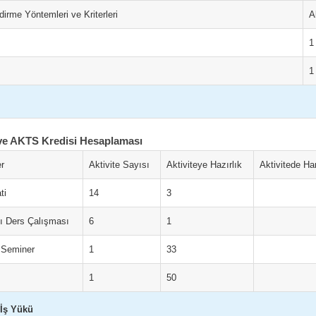
irme Yöntemleri ve Kriterleri
A
1
1
ve AKTS Kredisi Hesaplaması
er
Aktivite Sayısı
Aktiviteye Hazırlık
Aktivitede H
ti
14
3
şı Ders Çalışması
6
1
 Seminer
1
33
1
50
İş Yükü