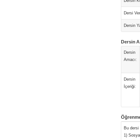
Dersin K
Dersi Ver
Dersin Ya
Dersin A
Dersin
Amacı:
Dersin
İçeriği:
Öğrenme
Bu dersi
1) Sosyal