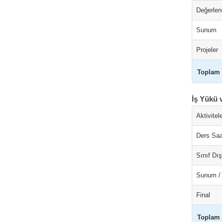
Değerlend
Sunum
Projeler
Toplam
İş Yükü 
Aktivitel
Ders Saa
Sınıf Dı
Sunum /
Final
Toplam 