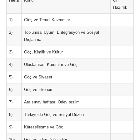
Hafta
Konu
Ön
Hazırlık
1)
Giriş ve Temel Kavramlar
2)
Toplumsal Uyum, Entegrasyon ve Sosyal
Dışlanma
3)
Göç, Kimlik ve Kültür
4)
Uluslararası Kurumlar ve Göç
5)
Göç ve Siyaset
6)
Göç ve Ekonomi
7)
Ara sınav haftası: Ödev teslimi
8)
Türkiye’de Göç ve Sosyal Düzen
9)
Küreselleşme ve Göç
10)
Göç ve İklim Değişikliği