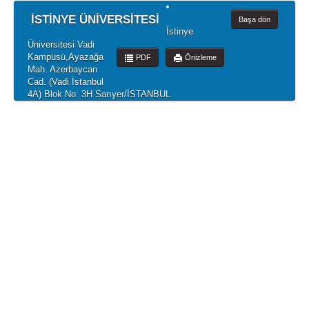
İSTİNYE ÜNİVERSİTESİ
Başa dön
İstinye
Üniversitesi Vadi
Kampüsü,Ayazağa
PDF
Önizleme
Mah. Azerbaycan
Cad. (Vadi İstanbul
4A) Blok No: 3H Sarıyer/İSTANBUL