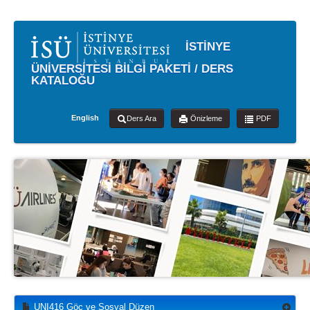
İSTİNYE
ÜNİVERSİTESİ BİLGİ PAKETİ / DERS
KATALOĞU
English
Ders Ara
Önizleme
PDF
UNI416 Göç ve Sosyal Düzen