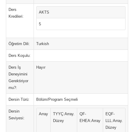
Ders
AKTS
Kredileri:
5
Öğretim Dili:
Turkish
Ders Koşulu:
Ders İş
Hayır
Deneyimini
Gerektiriyor
mu?:
Dersin Türü:
Bölüm/Program Seçmeli
Dersin
Array
TYYÇ:Array.
QF-
EQF-
Seviyesi:
Düzey
EHEA:Array
LLL:Array.
Düzey