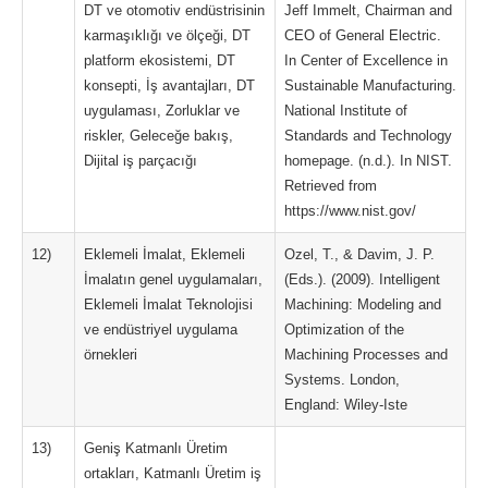
DT ve otomotiv endüstrisinin
Jeff Immelt, Chairman and
karmaşıklığı ve ölçeği, DT
CEO of General Electric.
platform ekosistemi, DT
In Center of Excellence in
konsepti, İş avantajları, DT
Sustainable Manufacturing.
uygulaması, Zorluklar ve
National Institute of
riskler, Geleceğe bakış,
Standards and Technology
Dijital iş parçacığı
homepage. (n.d.). In NIST.
Retrieved from
https://www.nist.gov/
12)
Eklemeli İmalat, Eklemeli
Ozel, T., & Davim, J. P.
İmalatın genel uygulamaları,
(Eds.). (2009). Intelligent
Eklemeli İmalat Teknolojisi
Machining: Modeling and
ve endüstriyel uygulama
Optimization of the
örnekleri
Machining Processes and
Systems. London,
England: Wiley-Iste
13)
Geniş Katmanlı Üretim
ortakları, Katmanlı Üretim iş