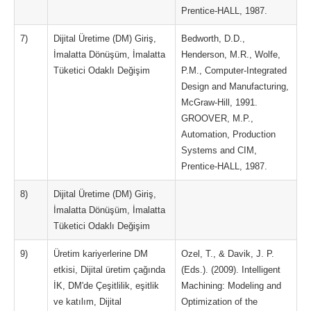
Prentice-HALL, 1987.
7)
Dijital Üretime (DM) Giriş,
Bedworth, D.D.,
İmalatta Dönüşüm, İmalatta
Henderson, M.R., Wolfe,
Tüketici Odaklı Değişim
P.M., Computer-Integrated
Design and Manufacturing,
McGraw-Hill, 1991.
GROOVER, M.P.,
Automation, Production
Systems and CIM,
Prentice-HALL, 1987.
8)
Dijital Üretime (DM) Giriş,
İmalatta Dönüşüm, İmalatta
Tüketici Odaklı Değişim
9)
Üretim kariyerlerine DM
Ozel, T., & Davik, J. P.
etkisi, Dijital üretim çağında
(Eds.). (2009). Intelligent
İK, DM'de Çeşitlilik, eşitlik
Machining: Modeling and
ve katılım, Dijital
Optimization of the