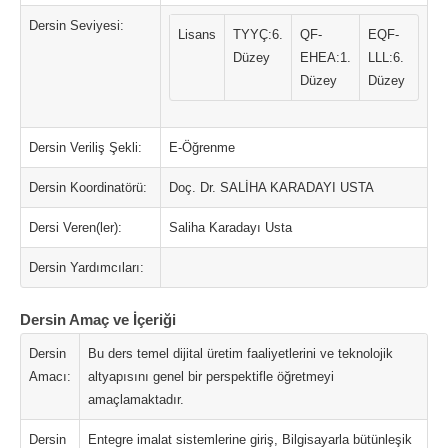
Dersin Seviyesi:
Lisans
TYYÇ:6.
QF-
EQF-
Düzey
EHEA:1.
LLL:6.
Düzey
Düzey
Dersin Veriliş Şekli:
E-Öğrenme
Dersin Koordinatörü:
Doç. Dr. SALİHA KARADAYI USTA
Dersi Veren(ler):
Saliha Karadayı Usta
Dersin Yardımcıları:
Dersin Amaç ve İçeriği
Dersin
Bu ders temel dijital üretim faaliyetlerini ve teknolojik
Amacı:
altyapısını genel bir perspektifle öğretmeyi
amaçlamaktadır.
Dersin
Entegre imalat sistemlerine giriş, Bilgisayarla bütünleşik