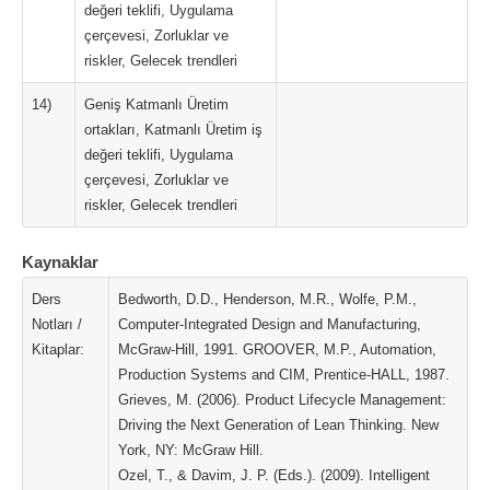
değeri teklifi, Uygulama
çerçevesi, Zorluklar ve
riskler, Gelecek trendleri
14)
Geniş Katmanlı Üretim
ortakları, Katmanlı Üretim iş
değeri teklifi, Uygulama
çerçevesi, Zorluklar ve
riskler, Gelecek trendleri
Kaynaklar
Ders
Bedworth, D.D., Henderson, M.R., Wolfe, P.M.,
Notları /
Computer-Integrated Design and Manufacturing,
Kitaplar:
McGraw-Hill, 1991. GROOVER, M.P., Automation,
Production Systems and CIM, Prentice-HALL, 1987.
Grieves, M. (2006). Product Lifecycle Management:
Driving the Next Generation of Lean Thinking. New
York, NY: McGraw Hill.
Ozel, T., & Davim, J. P. (Eds.). (2009). Intelligent