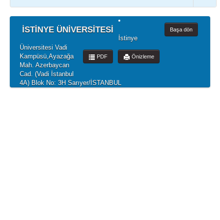
İSTİNYE ÜNİVERSİTESİ
Başa dön
İstinye
Üniversitesi Vadi
Kampüsü,Ayazağa
PDF
Önizleme
Mah. Azerbaycan
Cad. (Vadi İstanbul
4A) Blok No: 3H Sarıyer/İSTANBUL