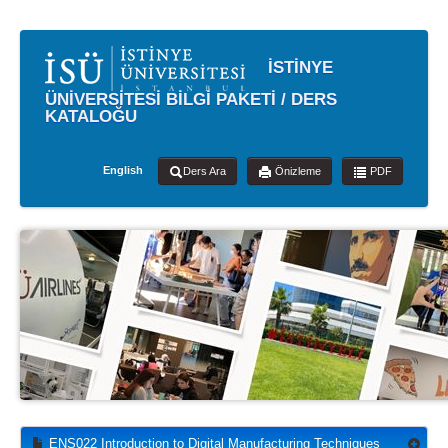
İSTİNYE
ÜNİVERSİTESİ BİLGİ PAKETİ / DERS
KATALOĞU
English
Ders Ara
Önizleme
PDF
ENS022 Introduction to Digital Manufacturing Techniques