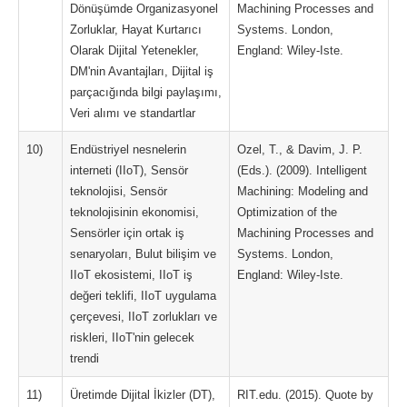
Dönüşümde Organizasyonel
Machining Processes and
Zorluklar, Hayat Kurtarıcı
Systems. London,
Olarak Dijital Yetenekler,
England: Wiley-Iste.
DM'nin Avantajları, Dijital iş
parçacığında bilgi paylaşımı,
Veri alımı ve standartlar
10)
Endüstriyel nesnelerin
Ozel, T., & Davim, J. P.
interneti (IIoT), Sensör
(Eds.). (2009). Intelligent
teknolojisi, Sensör
Machining: Modeling and
teknolojisinin ekonomisi,
Optimization of the
Sensörler için ortak iş
Machining Processes and
senaryoları, Bulut bilişim ve
Systems. London,
IIoT ekosistemi, IIoT iş
England: Wiley-Iste.
değeri teklifi, IIoT uygulama
çerçevesi, IIoT zorlukları ve
riskleri, IIoT'nin gelecek
trendi
11)
Üretimde Dijital İkizler (DT),
RIT.edu. (2015). Quote by