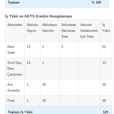
Toplam
% 100
İş Yükü ve AKTS Kredisi Hesaplaması
Aktiviteler
Aktivite
Aktiviteye
Aktivitede
Aktivite
İş
Sayısı
Hazırlık
Harcanan
Gereksinimi
Yükü
Süre
İçin Süre
Ders
13
2
2
52
Saati
Sınıf Dışı
13
1
13
Ders
Çalışması
Ara
1
30
30
Sınavlar
Final
1
30
30
Toplam İş Yükü
125