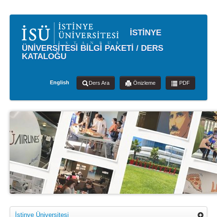
İSTİNYE
ÜNİVERSİTESİ BİLGİ PAKETİ / DERS
KATALOĞU
English
Ders Ara
Önizleme
PDF
İstinye Üniversitesi