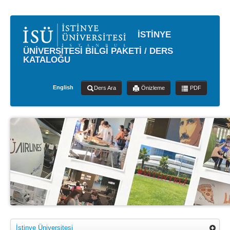
İSTİNYE
ÜNİVERSİTESİ BİLGİ PAKETİ / DERS
KATALOĞU
English
Ders Ara
Önizleme
PDF
İstinye Üniversitesi