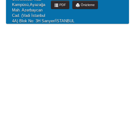
Kampüsü,Ayazağa
PDF
Önizleme
Mah. Azerbaycan
Cad. (Vadi İstanbul
4A) Blok No: 3H Sarıyer/İSTANBUL