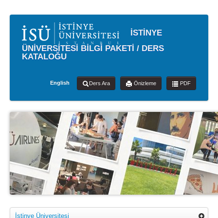
İSTİNYE
ÜNİVERSİTESİ BİLGİ PAKETİ / DERS
KATALOĞU
English
Ders Ara
Önizleme
PDF
İstinye Üniversitesi