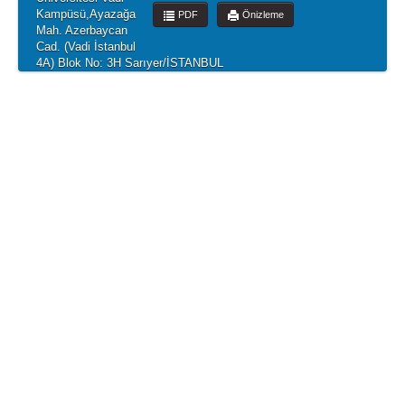
Kampüsü,Ayazağa
PDF
Önizleme
Mah. Azerbaycan
Cad. (Vadi İstanbul
4A) Blok No: 3H Sarıyer/İSTANBUL