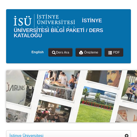
İSTİNYE
ÜNİVERSİTESİ BİLGİ PAKETİ / DERS
KATALOĞU
English
Ders Ara
Önizleme
PDF
İstinye Üniversitesi