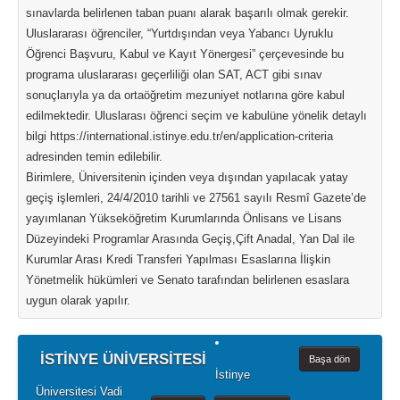
sınavlarda belirlenen taban puanı alarak başarılı olmak gerekir.
Uluslararası öğrenciler, “Yurtdışından veya Yabancı Uyruklu
Öğrenci Başvuru, Kabul ve Kayıt Yönergesi” çerçevesinde bu
programa uluslararası geçerliliği olan SAT, ACT gibi sınav
sonuçlarıyla ya da ortaöğretim mezuniyet notlarına göre kabul
edilmektedir. Uluslarası öğrenci seçim ve kabulüne yönelik detaylı
bilgi https://international.istinye.edu.tr/en/application-criteria
adresinden temin edilebilir.
Birimlere, Üniversitenin içinden veya dışından yapılacak yatay
geçiş işlemleri, 24/4/2010 tarihli ve 27561 sayılı Resmî Gazete’de
yayımlanan Yükseköğretim Kurumlarında Önlisans ve Lisans
Düzeyindeki Programlar Arasında Geçiş,Çift Anadal, Yan Dal ile
Kurumlar Arası Kredi Transferi Yapılması Esaslarına İlişkin
Yönetmelik hükümleri ve Senato tarafından belirlenen esaslara
uygun olarak yapılır.
İSTİNYE ÜNİVERSİTESİ
Başa dön
İstinye
Üniversitesi Vadi