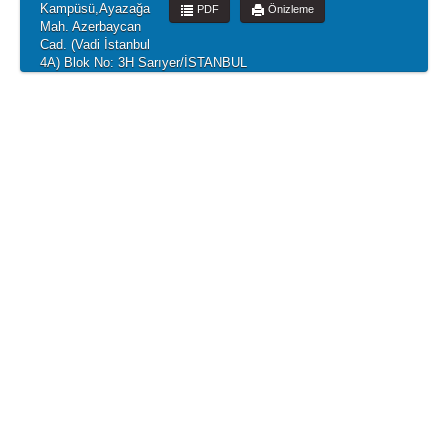
Kampüsü,Ayazağa
PDF
Önizleme
Mah. Azerbaycan
Cad. (Vadi İstanbul
4A) Blok No: 3H Sarıyer/İSTANBUL