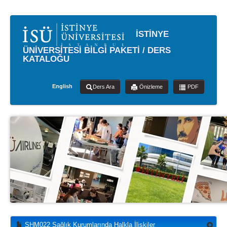
İSTİNYE
ÜNİVERSİTESİ BİLGİ PAKETİ / DERS
KATALOĞU
English
Ders Ara
Önizleme
PDF
SHM022 Sağlık Kurumlarında Halkla İlişkiler