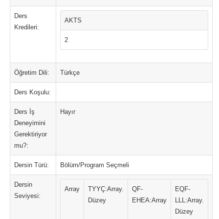
Ders
AKTS
Kredileri:
2
Öğretim Dili:
Türkçe
Ders Koşulu:
Ders İş
Hayır
Deneyimini
Gerektiriyor
mu?:
Dersin Türü:
Bölüm/Program Seçmeli
Dersin
Array
TYYÇ:Array.
QF-
EQF-
Seviyesi:
Düzey
EHEA:Array
LLL:Array.
Düzey