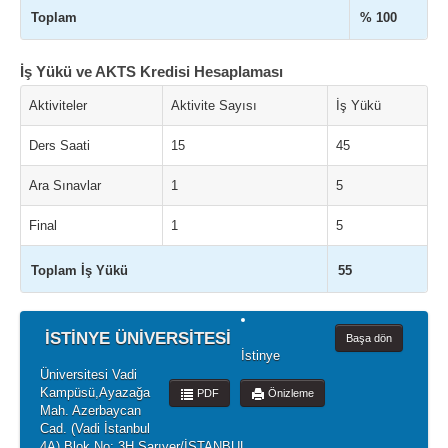
Toplam
% 100
İş Yükü ve AKTS Kredisi Hesaplaması
Aktiviteler
Aktivite Sayısı
İş Yükü
Ders Saati
15
45
Ara Sınavlar
1
5
Final
1
5
Toplam İş Yükü
55
İSTİNYE ÜNİVERSİTESİ
Başa dön
İstinye
Üniversitesi Vadi
Kampüsü,Ayazağa
PDF
Önizleme
Mah. Azerbaycan
Cad. (Vadi İstanbul
4A) Blok No: 3H Sarıyer/İSTANBUL