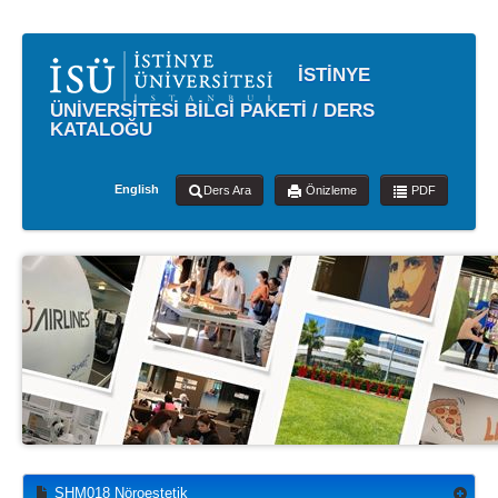
İSTİNYE
ÜNİVERSİTESİ BİLGİ PAKETİ / DERS
KATALOĞU
English
Ders Ara
Önizleme
PDF
SHM018 Nöroestetik