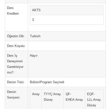
Ders
AKTS
Kredileri:
3
Öğretim Dili:
Turkish
Ders Koşulu:
Ders İş
Hayır
Deneyimini
Gerektiriyor
mu?:
Dersin Türü:
Bölüm/Program Seçmeli
Dersin
Array
TYYÇ:Array.
QF-
EQF-
Seviyesi:
Düzey
EHEA:Array
LLL:Array.
Düzey