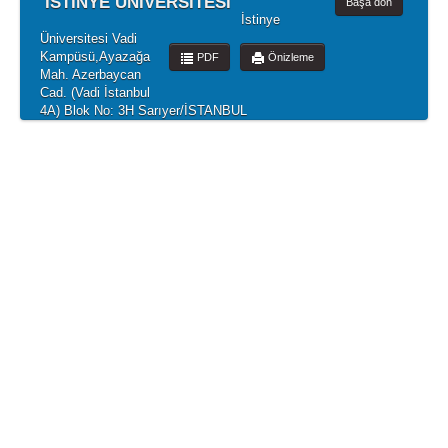
İSTİNYE ÜNİVERSİTESİ
Başa dön
İstinye
Üniversitesi Vadi
Kampüsü,Ayazağa
PDF
Önizleme
Mah. Azerbaycan
Cad. (Vadi İstanbul
4A) Blok No: 3H Sarıyer/İSTANBUL