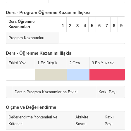
Ders - Program Öğrenme Kazanım İlişkisi
Ders Öğrenme
1
2
3
4
5
6
7
8
9
Kazanımları
Program Kazanımları
Ders - Öğrenme Kazanımı İlişkisi
Etkisi Yok
1 En Düşük
2 Orta
3 En Yüksek
Dersin Program Kazanımlarına Etkisi
Katkı Payı
Ölçme ve Değerlendirme
Değerlendirme Yöntemleri ve
Aktivite
Katkı
Kriterleri
Sayısı
Payı