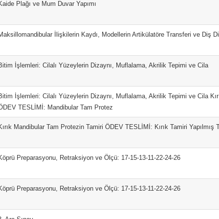
Kaide Plağı ve Mum Duvar Yapımı
Maksillomandibular İlişkilerin Kaydı, Modellerin Artikülatöre Transferi ve Diş D
Bitim İşlemleri: Cilalı Yüzeylerin Dizaynı, Muflalama, Akrilik Tepimi ve Cila
Bitim İşlemleri: Cilalı Yüzeylerin Dizaynı, Muflalama, Akrilik Tepimi ve Cila K
ÖDEV TESLİMİ: Mandibular Tam Protez
Kırık Mandibular Tam Protezin Tamiri ÖDEV TESLİMİ: Kırık Tamiri Yapılmış 
Köprü Preparasyonu, Retraksiyon ve Ölçü: 17-15-13-11-22-24-26
Köprü Preparasyonu, Retraksiyon ve Ölçü: 17-15-13-11-22-24-26