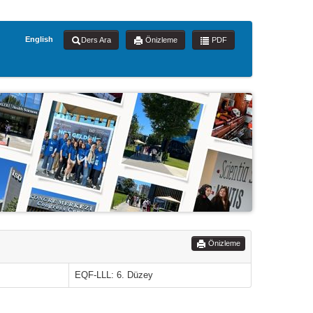
English
Ders Ara
Önizleme
PDF
Önizleme
EQF-LLL: 6. Düzey