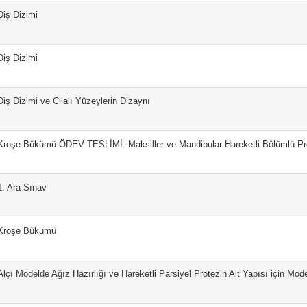
Diş Dizimi
Diş Dizimi
Diş Dizimi ve Cilalı Yüzeylerin Dizaynı
Kroşe Bükümü ÖDEV TESLİMİ: Maksiller ve Mandibular Hareketli Bölümlü Pr
1. Ara Sınav
Kroşe Bükümü
Alçı Modelde Ağız Hazırlığı ve Hareketli Parsiyel Protezin Alt Yapısı için Mode