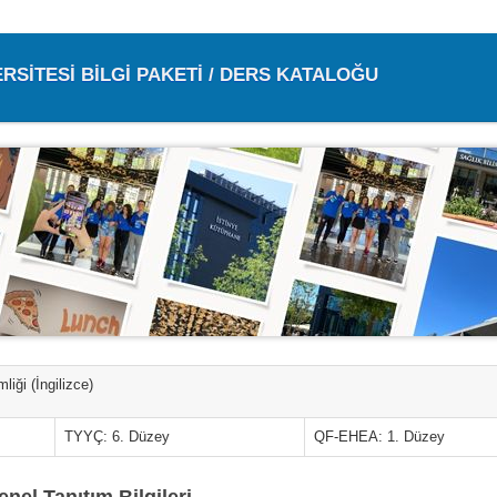
ERSİTESİ BİLGİ PAKETİ / DERS KATALOĞU
liği (İngilizce)
TYYÇ: 6. Düzey
QF-EHEA: 1. Düzey