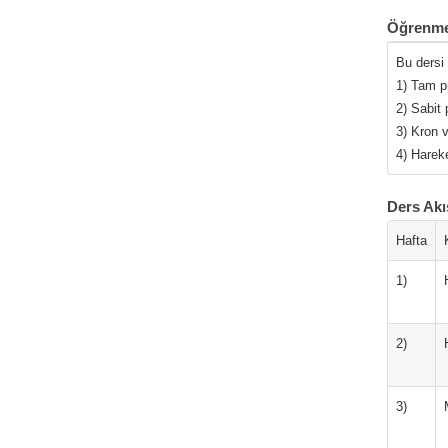
Öğrenme
Bu dersi
1) Tam pr
2) Sabit 
3) Kron v
4) Hareke
Ders Akı
Hafta
1)
2)
3)