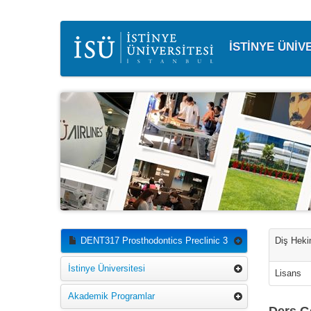
İSTİNYE ÜNİV
DENT317 Prosthodontics Preclinic 3
Diş Hekim
İstinye Üniversitesi
Lisans
Akademik Programlar