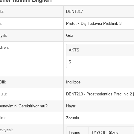
nel Tanıtım Bilgileri
u:
DENT317
i:
Protetik Diş Tedavisi Preklinik 3
yılı:
Güz
ileri:
AKTS
5
ili:
İngilizce
ulu:
DENT213 - Prosthodontics Preclinic 2 |
Deneyimini Gerektiriyor mu?:
Hayır
ürü:
Zorunlu
eviyesi:
Lisans
TYYÇ:6. Düzey