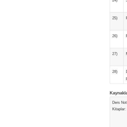
24)
25)
26)
27)
28)
Kaynakl
Ders Notl
Kitaplar: