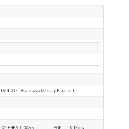
 DENT217 - Restorative Dentistry Preclinic 1
QF-EHEA:1. Düzey
EQF-LLL:6. Düzey