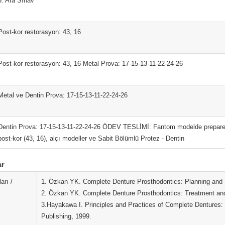
3. Ara Sınav
Post-kor restorasyon: 43, 16
Post-kor restorasyon: 43, 16 Metal Prova: 17-15-13-11-22-24-26
Metal ve Dentin Prova: 17-15-13-11-22-24-26
Dentin Prova: 17-15-13-11-22-24-26 ÖDEV TESLİMİ: Fantom modelde prepare ed
post-kor (43, 16), alçı modeller ve Sabit Bölümlü Protez - Dentin
ar
arı /
1. Özkan YK. Complete Denture Prosthodontics: Planning and D
2. Özkan YK. Complete Denture Prosthodontics: Treatment and
3.Hayakawa I. Principles and Practices of Complete Dentures: 
Publishing, 1999.