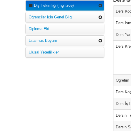
Ders Ge
Diş Hekimliği (İngilizce)
Ders Kod
Öğrenciler için Genel Bilgi
Ders İsm
Diploma Eki
Ders Yarı
Erasmus Beyanı
Ders Kred
Ulusal Yeterlilikler
Öğretim D
Ders Koş
Ders İş 
Dersin T
Dersin S