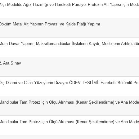
Alçı Modelde Ağız Hazırlığı ve Hareketli Parsiyel Protezin Alt Yapısı için Mo
Döküm Metal Alt Yapının Provası ve Kaide Plağı Yapımı
Mum Duvar Yapımı, Maksillomandibular İlişkilerin Kaydı, Modellerin Artikülatör
2. Ara Sınav
Diş Dizimi ve Cilalı Yüzeylerin Dizaynı ÖDEV TESLİMİ: Hareketli Bölümlü Pro
Mandibular Tam Protez için Ölçü Alınması (Kenar Şekillendirme) ve Ana Mode
Mandibular Tam Protez için Ölçü Alınması (Kenar Şekillendirme) ve Ana Mode