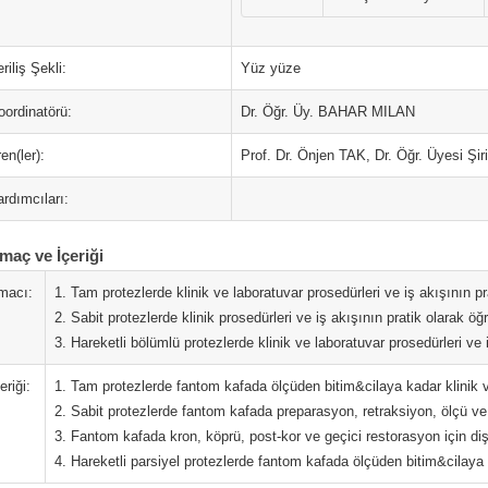
riliş Şekli:
Yüz yüze
oordinatörü:
Dr. Öğr. Üy. BAHAR MILAN
en(ler):
Prof. Dr. Önjen TAK, Dr. Öğr. Üyesi Şir
rdımcıları:
maç ve İçeriği
macı:
1. Tam protezlerde klinik ve laboratuvar prosedürleri ve iş akışının p
2. Sabit protezlerde klinik prosedürleri ve iş akışının pratik olarak öğ
3. Hareketli bölümlü protezlerde klinik ve laboratuvar prosedürleri ve 
eriği:
1. Tam protezlerde fantom kafada ölçüden bitim&cilaya kadar klinik 
2. Sabit protezlerde fantom kafada preparasyon, retraksiyon, ölçü ve
3. Fantom kafada kron, köprü, post-kor ve geçici restorasyon için d
4. Hareketli parsiyel protezlerde fantom kafada ölçüden bitim&cilaya