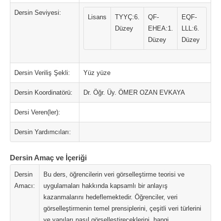
Dersin Seviyesi:
Lisans
TYYÇ:6.
QF-
EQF-
Düzey
EHEA:1.
LLL:6.
Düzey
Düzey
Dersin Veriliş Şekli:
Yüz yüze
Dersin Koordinatörü:
Dr. Öğr. Üy. ÖMER OZAN EVKAYA
Dersi Veren(ler):
Dersin Yardımcıları:
Dersin Amaç ve İçeriği
Dersin
Bu ders, öğrencilerin veri görselleştirme teorisi ve
Amacı:
uygulamaları hakkında kapsamlı bir anlayış
kazanmalarını hedeflemektedir. Öğrenciler, veri
görselleştirmenin temel prensiplerini, çeşitli veri türlerini
ve yapıları nasıl görselleştireceklerini, hangi