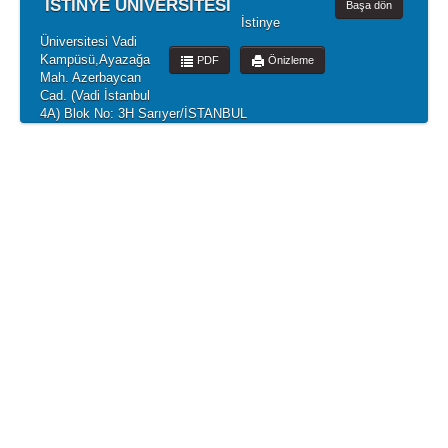
İSTİNYE ÜNİVERSİTESİ
Başa dön
İstinye
Üniversitesi Vadi
Kampüsü,Ayazağa
PDF
Önizleme
Mah. Azerbaycan
Cad. (Vadi İstanbul
4A) Blok No: 3H Sarıyer/İSTANBUL