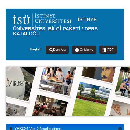
İSTİNYE
ÜNİVERSİTESİ BİLGİ PAKETİ / DERS
KATALOĞU
English
Ders Ara
Önizleme
PDF
YBS024 Veri Görselleştirme