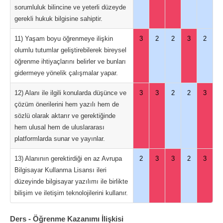
sorumluluk bilincine ve yeterli düzeyde
gerekli hukuk bilgisine sahiptir.
11) Yaşam boyu öğrenmeye ilişkin
3
2
2
3
2
olumlu tutumlar geliştirebilerek bireysel
öğrenme ihtiyaçlarını belirler ve bunları
gidermeye yönelik çalışmalar yapar.
12) Alanı ile ilgili konularda düşünce ve
3
3
2
2
3
çözüm önerilerini hem yazılı hem de
sözlü olarak aktarır ve gerektiğinde
hem ulusal hem de uluslararası
platformlarda sunar ve yayınlar.
13) Alanının gerektirdiği en az Avrupa
2
3
3
2
3
Bilgisayar Kullanma Lisansı ileri
düzeyinde bilgisayar yazılımı ile birlikte
bilişim ve iletişim teknolojilerini kullanır.
Ders - Öğrenme Kazanımı İlişkisi