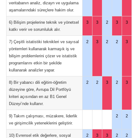
veritabanın analiz, dizayn ve uygulama
aşamalarındaki süreçlere hakim olur.
6) Bilişim projelerine teknik ve yönetsel
3
3
2
3
3
katkı verir ve sorumluluk alır.
7) Çeşitli istatistiki teknikleri ve sayısal
2
3
2
2
3
yöntemleri kullanarak karmaşık iş ve
bilişim problemlerini çözer ve istatistik
programlarını etkin bir şekilde
kullanarak analizler yapar.
8) Bir yabancı dili eğitim-öğretim
2
2
3
2
3
düzeyine göre, Avrupa Dil Portföyü
kriteri açısından en az B1 Genel
Düzeyi’nde kullanır.
9) Takım çalışması, müzakere, liderlik
2
2
ve girişimcilik yeteneklerini geliştirir.
10) Evrensel etik değerlere, sosyal
2
3
3
2
2