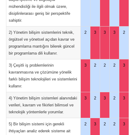
mühendisliği ile ilgili olmak üzere,
disiplinlerarası geniş bir perspektife
sahiptir.
2) Yönetim bilişim sistemlerini teknik,
2
3
3
3
2
örgütsel ve yönetsel açıdan kavrar ve
programlama mantığını bilerek güncel
bir programlama dili kullanır.
3) Çeşitli iş problemlerinin
3
2
2
2
3
kavranmasına ve çözümüne yönelik
farklı bilişim teknolojileri ve sistemlerini
kullanır.
4) Yönetim bilişim sistemleri alanındaki
3
2
3
2
3
verileri, kavram ve fikirleri bilimsel ve
teknolojik yöntemlerle yorumlar.
5) Bir bilişim sistemi için gerekli
2
3
2
2
3
ihtiyaçları analiz ederek sisteme ait