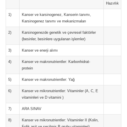
Hazırlık
1)
Kanser ve karsinogenez, Kanserin tanımı,
Karsinogenez tanımı ve mekanizmaları
2)
Karsinogenezde genetik ve çevresel faktörler
(besinler, besinlere uygulanan işlemler)
3)
Kanser ve enerji alımı
4)
Kanser ve makronutrientler: Karbonhidrat-
protein
5)
Kanser ve makronutrientler: Yağ
6)
Kanser ve mikronutrientler: Vitaminler (A, C, E
vitaminleri ve D vitamini )
7)
ARA SINAV
8)
Kanser ve mikronutrientler: Vitaminler II (Kolin,
Folik asit ve seçilmiş B grubu vitaminleri)