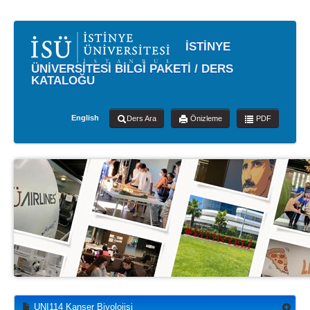
İSTİNYE
ÜNİVERSİTESİ BİLGİ PAKETİ / DERS
KATALOĞU
English
Ders Ara
Önizleme
PDF
UNI114 Kanser Biyolojisi