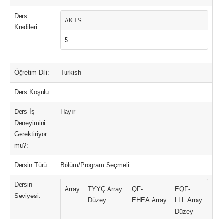
Ders
AKTS
Kredileri:
5
Öğretim Dili:
Turkish
Ders Koşulu:
Ders İş
Hayır
Deneyimini
Gerektiriyor
mu?:
Dersin Türü:
Bölüm/Program Seçmeli
Dersin
Array
TYYÇ:Array.
QF-
EQF-
Seviyesi:
Düzey
EHEA:Array
LLL:Array.
Düzey