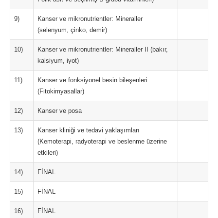
9)
Kanser ve mikronutrientler: Mineraller
(selenyum, çinko, demir)
10)
Kanser ve mikronutrientler: Mineraller II (bakır,
kalsiyum, iyot)
11)
Kanser ve fonksiyonel besin bileşenleri
(Fitokimyasallar)
12)
Kanser ve posa
13)
Kanser kliniği ve tedavi yaklaşımları
(Kemoterapi, radyoterapi ve beslenme üzerine
etkileri)
14)
FİNAL
15)
FİNAL
16)
FİNAL