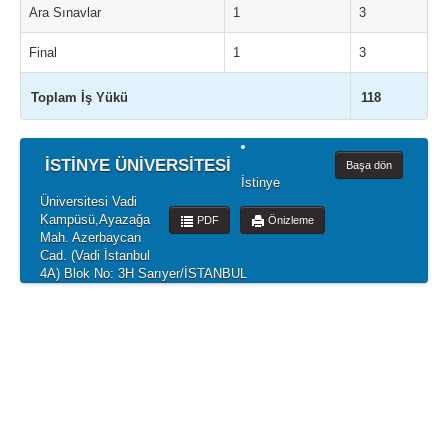
Ara Sınavlar
1
3
Final
1
3
Toplam İş Yükü
118
İSTİNYE ÜNİVERSİTESİ
Başa dön
İstinye
Üniversitesi Vadi
Kampüsü,Ayazağa
PDF
Önizleme
Mah. Azerbaycan
Cad. (Vadi İstanbul
4A) Blok No: 3H Sarıyer/İSTANBUL