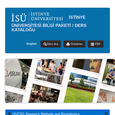
İSTİNYE
ÜNİVERSİTESİ BİLGİ PAKETİ / DERS
KATALOĞU
English
Ders Ara
Önizleme
PDF
HSF301 Research Methods and Biostatistics