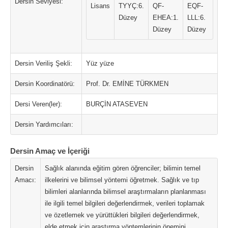
Dersin Seviyesi:
Lisans
TYYÇ:6.
QF-
EQF-
Düzey
EHEA:1.
LLL:6.
Düzey
Düzey
Dersin Veriliş Şekli:
Yüz yüze
Dersin Koordinatörü:
Prof. Dr. EMİNE TÜRKMEN
Dersi Veren(ler):
BURÇİN ATASEVEN
Dersin Yardımcıları:
Dersin Amaç ve İçeriği
Dersin
Sağlık alanında eğitim gören öğrenciler; bilimin temel
Amacı:
ilkelerini ve bilimsel yöntemi öğretmek. Sağlık ve tıp
bilimleri alanlarında bilimsel araştırmaların planlanması
ile ilgili temel bilgileri değerlendirmek, verileri toplamak
ve özetlemek ve yürüttükleri bilgileri değerlendirmek,
elde etmek için araştırma yöntemlerinin önemini