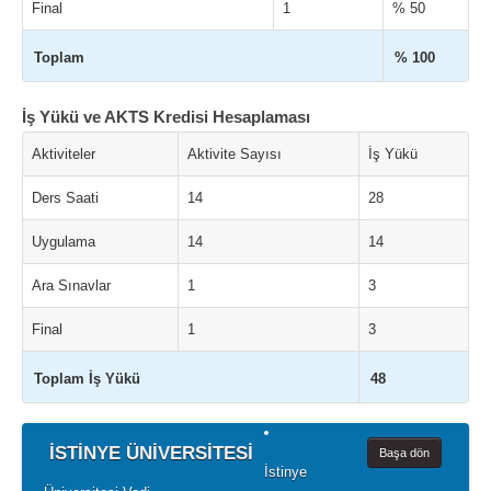
Final
1
% 50
Toplam
% 100
İş Yükü ve AKTS Kredisi Hesaplaması
Aktiviteler
Aktivite Sayısı
İş Yükü
Ders Saati
14
28
Uygulama
14
14
Ara Sınavlar
1
3
Final
1
3
Toplam İş Yükü
48
İSTİNYE ÜNİVERSİTESİ
Başa dön
İstinye