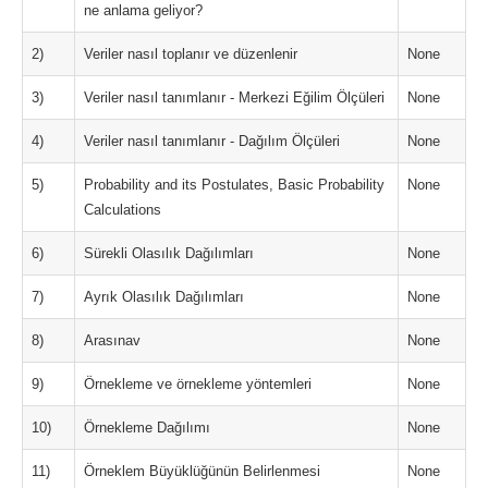
ne anlama geliyor?
2)
Veriler nasıl toplanır ve düzenlenir
None
3)
Veriler nasıl tanımlanır - Merkezi Eğilim Ölçüleri
None
4)
Veriler nasıl tanımlanır - Dağılım Ölçüleri
None
5)
Probability and its Postulates, Basic Probability
None
Calculations
6)
Sürekli Olasılık Dağılımları
None
7)
Ayrık Olasılık Dağılımları
None
8)
Arasınav
None
9)
Örnekleme ve örnekleme yöntemleri
None
10)
Örnekleme Dağılımı
None
11)
Örneklem Büyüklüğünün Belirlenmesi
None