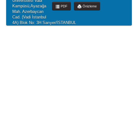
Üniversitesi Vadi
Kampüsü,Ayazağa
PDF
Önizleme
Mah. Azerbaycan
Cad. (Vadi İstanbul
4A) Blok No: 3H Sarıyer/İSTANBUL