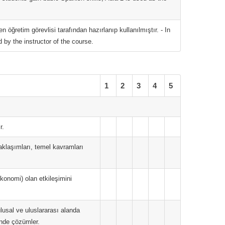
 öğretim görevlisi tarafından hazırlanıp kullanılmıştır. - In
d by the instructor of the course.
1
2
3
4
5
r.
yaklaşımları, temel kavramları
 ekonomi) olan etkileşimini
ulusal ve uluslararası alanda
inde çözümler.