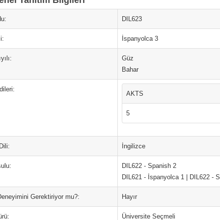
nel Tanıtım Bilgileri
u:
DIL623
i:
İspanyolca 3
yılı:
Güz
Bahar
ileri:
AKTS
5
ili:
İngilizce
ulu:
DIL622 - Spanish 2
DIL621 - İspanyolca 1 | DIL622 - 
Deneyimini Gerektiriyor mu?:
Hayır
ürü:
Üniversite Seçmeli