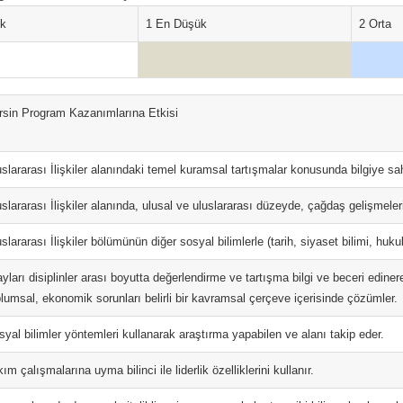
ok
1 En Düşük
2 Orta
rsin Program Kazanımlarına Etkisi
slararası İlişkiler alanındaki temel kuramsal tartışmalar konusunda bilgiye sahi
slararası İlişkiler alanında, ulusal ve uluslararası düzeyde, çağdaş gelişmeler
slararası İlişkiler bölümünün diğer sosyal bilimlerle (tarih, siyaset bilimi, hukuk
yları disiplinler arası boyutta değerlendirme ve tartışma bilgi ve beceri ediner
plumsal, ekonomik sorunları belirli bir kavramsal çerçeve içerisinde çözümler.
syal bilimler yöntemleri kullanarak araştırma yapabilen ve alanı takip eder.
ım çalışmalarına uyma bilinci ile liderlik özelliklerini kullanır.