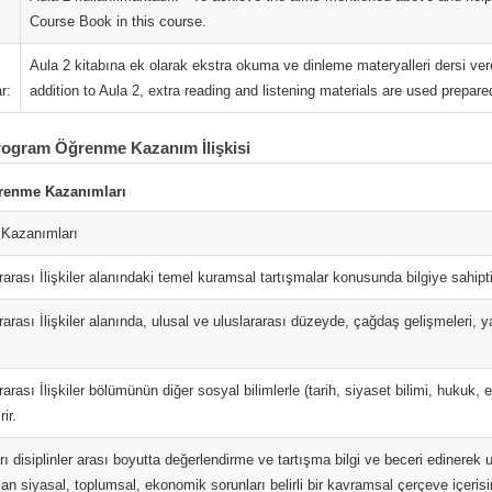
Course Book in this course.
Aula 2 kitabına ek olarak ekstra okuma ve dinleme materyalleri dersi veren
r:
addition to Aula 2, extra reading and listening materials are used prepare
rogram Öğrenme Kazanım İlişkisi
renme Kazanımları
Kazanımları
rarası İlişkiler alanındaki temel kuramsal tartışmalar konusunda bilgiye sahipti
rarası İlişkiler alanında, ulusal ve uluslararası düzeyde, çağdaş gelişmeleri, 
rarası İlişkiler bölümünün diğer sosyal bilimlerle (tarih, siyaset bilimi, hukuk,
rir.
rı disiplinler arası boyutta değerlendirme ve tartışma bilgi ve beceri edinerek 
lan siyasal, toplumsal, ekonomik sorunları belirli bir kavramsal çerçeve içeris