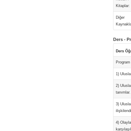
Kitaplar:
Diğer
Kaynakla
Ders - P
Ders Öğ
Program 
1) Ulusla
2) Ulusla
tanımlar.
3) Ulusla
ilişkilendi
4) Olayla
karşılaşı