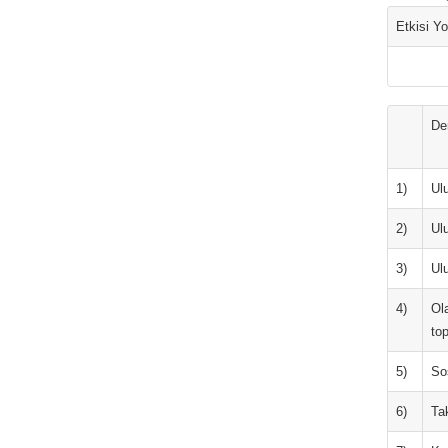
Etkisi Y
De
1)
Ulu
2)
Ulu
3)
Ulu
4)
Ola
to
5)
So
6)
Tak