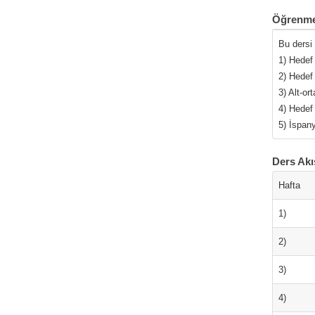
Öğrenme
Bu dersi
1) Hedef 
2) Hedef 
3) Alt-o
4) Hedef 
5) İspan
Ders Akı
Hafta
1)
2)
3)
4)