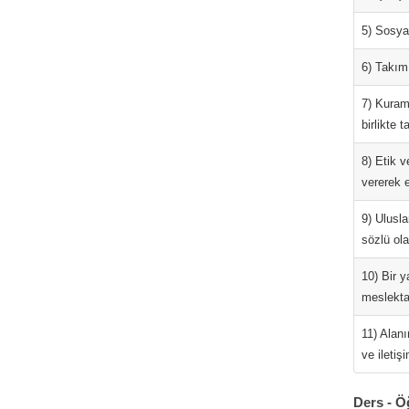
5) Sosyal
6) Takım 
7) Kurams
birlikte 
8) Etik v
vererek e
9) Ulusla
sözlü ola
10) Bir y
meslektaş
11) Alanı
ve iletişi
Ders - Ö