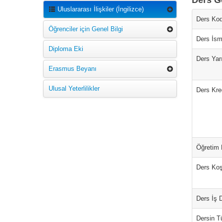
Ders Ge
Uluslararası İlişkiler (İngilizce)
Ders Kod
Öğrenciler için Genel Bilgi
Ders İsm
Diploma Eki
Ders Yarı
Erasmus Beyanı
Ulusal Yeterlilikler
Ders Kred
Öğretim D
Ders Koş
Ders İş 
Dersin T