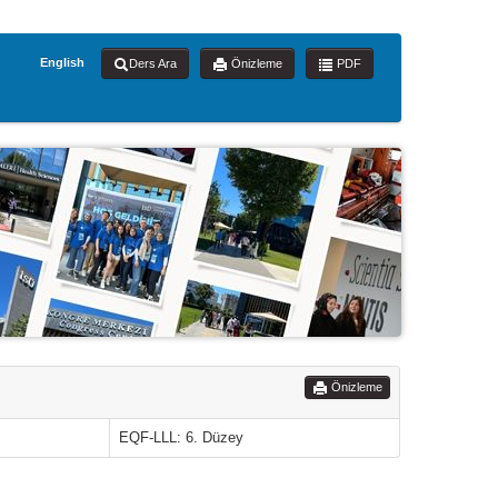
English
Ders Ara
Önizleme
PDF
Önizleme
EQF-LLL: 6. Düzey