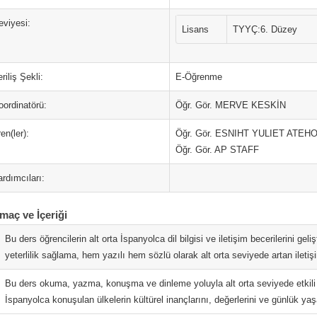
eviyesi:
Lisans
TYYÇ:6. Düzey
riliş Şekli:
E-Öğrenme
oordinatörü:
Öğr. Gör. MERVE KESKİN
en(ler):
Öğr. Gör. ESNIHT YULIET ATE
Öğr. Gör. AP STAFF
rdımcıları:
maç ve İçeriği
Bu ders öğrencilerin alt orta İspanyolca dil bilgisi ve iletişim becerilerini geli
yeterlilik sağlama, hem yazılı hem sözlü olarak alt orta seviyede artan iletiş
Bu ders okuma, yazma, konuşma ve dinleme yoluyla alt orta seviyede etkili il
İspanyolca konuşulan ülkelerin kültürel inançlarını, değerlerini ve günlük yaşam