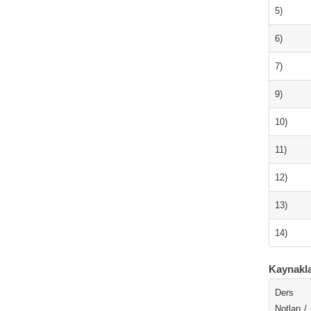
5)
6)
7)
9)
10)
11)
12)
13)
14)
Kaynakl
Ders
Notları /