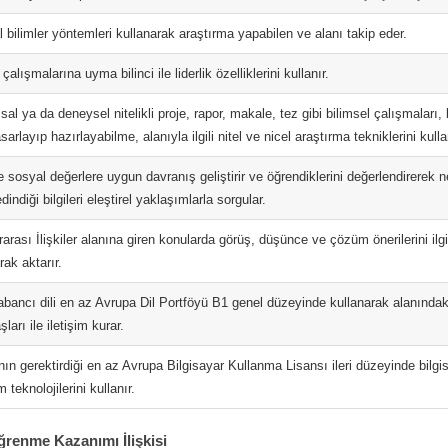
 bilimler yöntemleri kullanarak araştırma yapabilen ve alanı takip eder.
çalışmalarına uyma bilinci ile liderlik özelliklerini kullanır.
al ya da deneysel nitelikli proje, rapor, makale, tez gibi bilimsel çalışmaları,
tasarlayıp hazırlayabilme, alanıyla ilgili nitel ve nicel araştırma tekniklerini kulla
e sosyal değerlere uygun davranış geliştirir ve öğrendiklerini değerlendirerek 
dindiği bilgileri eleştirel yaklaşımlarla sorgular.
rarası İlişkiler alanına giren konularda görüş, düşünce ve çözüm önerilerini ilgi
rak aktarır.
abancı dili en az Avrupa Dil Portföyü B1 genel düzeyinde kullanarak alanındaki
ları ile iletişim kurar.
nın gerektirdiği en az Avrupa Bilgisayar Kullanma Lisansı ileri düzeyinde bilgisa
m teknolojilerini kullanır.
ğrenme Kazanımı İlişkisi