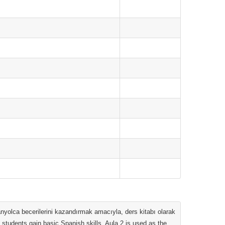
nyolca becerilerini kazandırmak amacıyla, ders kitabı olarak
students gain basic Spanish skills, Aula 2 is used as the