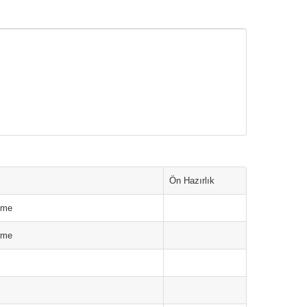
Ön Hazırlık
erme
erme