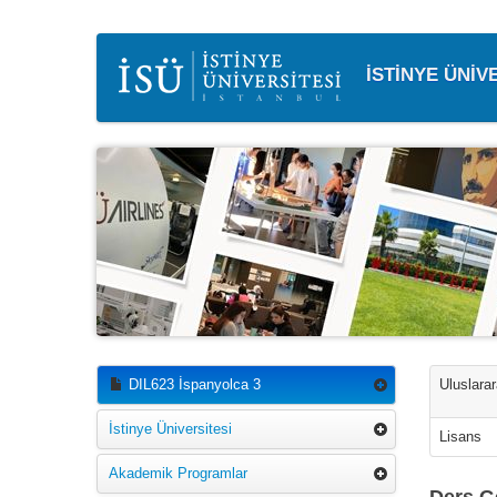
İSTİNYE ÜNİV
DIL623 İspanyolca 3
Uluslarara
İstinye Üniversitesi
Lisans
Akademik Programlar