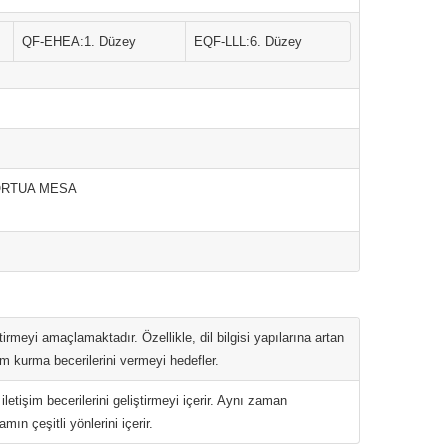
QF-EHEA:1. Düzey
EQF-LLL:6. Düzey
HORTUA MESA
ştirmeyi amaçlamaktadır. Özellikle, dil bilgisi yapılarına artan
im kurma becerilerini vermeyi hedefler.
etişim becerilerini geliştirmeyi içerir. Aynı zaman
ın çeşitli yönlerini içerir.