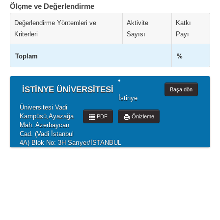
Ölçme ve Değerlendirme
Değerlendirme Yöntemleri ve
Aktivite
Katkı
Kriterleri
Sayısı
Payı
Toplam
%
İSTİNYE ÜNİVERSİTESİ
Başa dön
İstinye
Üniversitesi Vadi
Kampüsü,Ayazağa
PDF
Önizleme
Mah. Azerbaycan
Cad. (Vadi İstanbul
4A) Blok No: 3H Sarıyer/İSTANBUL