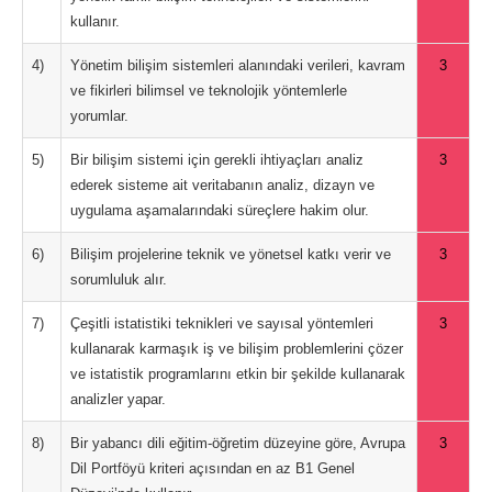
kullanır.
4)
Yönetim bilişim sistemleri alanındaki verileri, kavram
3
ve fikirleri bilimsel ve teknolojik yöntemlerle
yorumlar.
5)
Bir bilişim sistemi için gerekli ihtiyaçları analiz
3
ederek sisteme ait veritabanın analiz, dizayn ve
uygulama aşamalarındaki süreçlere hakim olur.
6)
Bilişim projelerine teknik ve yönetsel katkı verir ve
3
sorumluluk alır.
7)
Çeşitli istatistiki teknikleri ve sayısal yöntemleri
3
kullanarak karmaşık iş ve bilişim problemlerini çözer
ve istatistik programlarını etkin bir şekilde kullanarak
analizler yapar.
8)
Bir yabancı dili eğitim-öğretim düzeyine göre, Avrupa
3
Dil Portföyü kriteri açısından en az B1 Genel