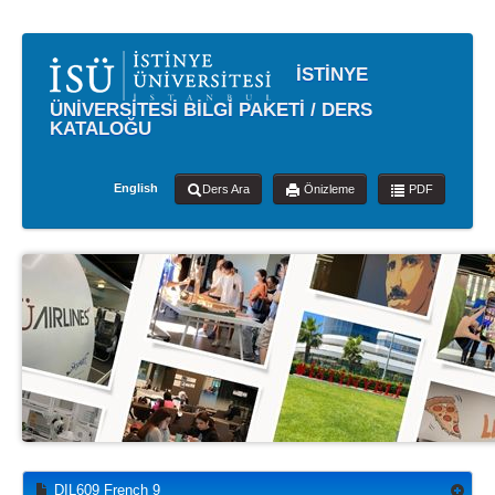
İSTİNYE
ÜNİVERSİTESİ BİLGİ PAKETİ / DERS
KATALOĞU
English
Ders Ara
Önizleme
PDF
DIL609 French 9