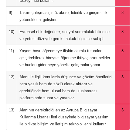
Düzeyi’nde kullanır.
9)
Takım çalışması, müzakere, liderlik ve girişimcilik
3
yeteneklerini geliştirir.
10)
Evrensel etik değerlere, sosyal sorumluluk bilincine
3
ve yeterli düzeyde gerekli hukuk bilgisine sahiptir.
11)
Yaşam boyu öğrenmeye ilişkin olumlu tutumlar
3
geliştirebilerek bireysel öğrenme ihtiyaçlarını belirler
ve bunları gidermeye yönelik çalışmalar yapar.
12)
Alanı ile ilgili konularda düşünce ve çözüm önerilerini
3
hem yazılı hem de sözlü olarak aktarır ve
gerektiğinde hem ulusal hem de uluslararası
platformlarda sunar ve yayınlar.
13)
Alanının gerektirdiği en az Avrupa Bilgisayar
3
Kullanma Lisansı ileri düzeyinde bilgisayar yazılımı
ile birlikte bilişim ve iletişim teknolojilerini kullanır.