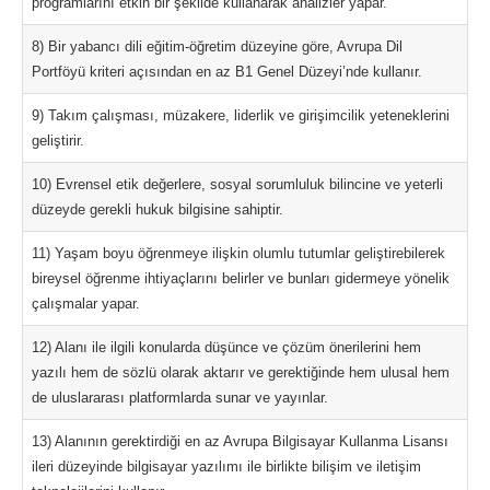
programlarını etkin bir şekilde kullanarak analizler yapar.
8) Bir yabancı dili eğitim-öğretim düzeyine göre, Avrupa Dil
Portföyü kriteri açısından en az B1 Genel Düzeyi’nde kullanır.
9) Takım çalışması, müzakere, liderlik ve girişimcilik yeteneklerini
geliştirir.
10) Evrensel etik değerlere, sosyal sorumluluk bilincine ve yeterli
düzeyde gerekli hukuk bilgisine sahiptir.
11) Yaşam boyu öğrenmeye ilişkin olumlu tutumlar geliştirebilerek
bireysel öğrenme ihtiyaçlarını belirler ve bunları gidermeye yönelik
çalışmalar yapar.
12) Alanı ile ilgili konularda düşünce ve çözüm önerilerini hem
yazılı hem de sözlü olarak aktarır ve gerektiğinde hem ulusal hem
de uluslararası platformlarda sunar ve yayınlar.
13) Alanının gerektirdiği en az Avrupa Bilgisayar Kullanma Lisansı
ileri düzeyinde bilgisayar yazılımı ile birlikte bilişim ve iletişim