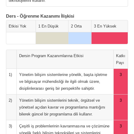
teknolojilerini kullanır.
Ders - Öğrenme Kazanımı İlişkisi
Etkisi Yok
1 En Düşük
2 Orta
3 En Yüksek
Dersin Program Kazanımlarına Etkisi
Katkı
Payı
1)
Yönetim bilişim sistemlerine yönelik, başta işletme
3
ve bilgisayar mühendisliği ile ilgili olmak üzere,
disiplinlerarası geniş bir perspektife sahiptir.
2)
Yönetim bilişim sistemlerini teknik, örgütsel ve
3
yönetsel açıdan kavrar ve programlama mantığını
bilerek güncel bir programlama dili kullanır.
3)
Çeşitli iş problemlerinin kavranmasına ve çözümüne
3
yönelik farklı bilişim teknolojileri ve sistemlerini