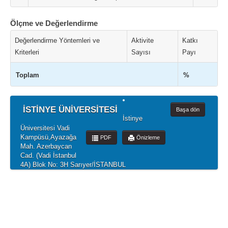
Ölçme ve Değerlendirme
Değerlendirme Yöntemleri ve
Aktivite
Katkı
Kriterleri
Sayısı
Payı
Toplam
%
İSTİNYE ÜNİVERSİTESİ
Başa dön
İstinye
Üniversitesi Vadi
Kampüsü,Ayazağa
PDF
Önizleme
Mah. Azerbaycan
Cad. (Vadi İstanbul
4A) Blok No: 3H Sarıyer/İSTANBUL