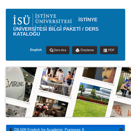
İSTİNYE
ÜNİVERSİTESİ BİLGİ PAKETİ / DERS
KATALOĞU
English
Ders Ara
Önizleme
PDF
DIL509 English for Academic Purposes 9