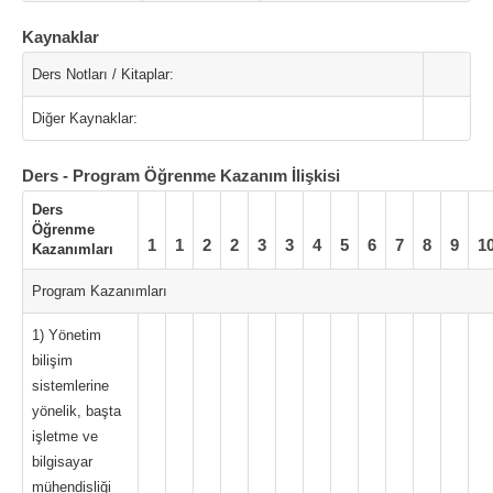
Kaynaklar
Ders Notları / Kitaplar:
Diğer Kaynaklar:
Ders - Program Öğrenme Kazanım İlişkisi
Ders
Öğrenme
1
1
2
2
3
3
4
5
6
7
8
9
1
Kazanımları
Program Kazanımları
1) Yönetim
bilişim
sistemlerine
yönelik, başta
işletme ve
bilgisayar
mühendisliği