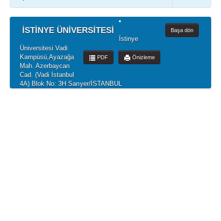
İSTİNYE ÜNİVERSİTESİ
Başa dön
İstinye
Üniversitesi Vadi
Kampüsü,Ayazağa
PDF
Önizleme
Mah. Azerbaycan
Cad. (Vadi İstanbul
4A) Blok No: 3H Sarıyer/İSTANBUL