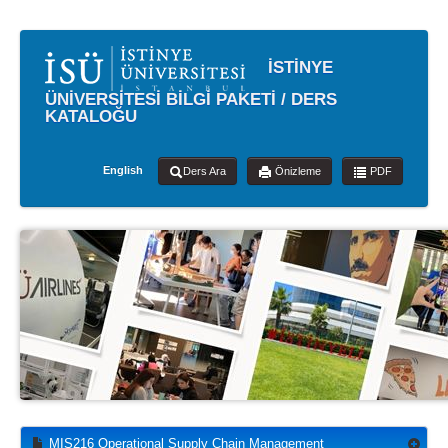
İSTİNYE
ÜNİVERSİTESİ BİLGİ PAKETİ / DERS
KATALOĞU
English
Ders Ara
Önizleme
PDF
MIS216 Operational Supply Chain Management