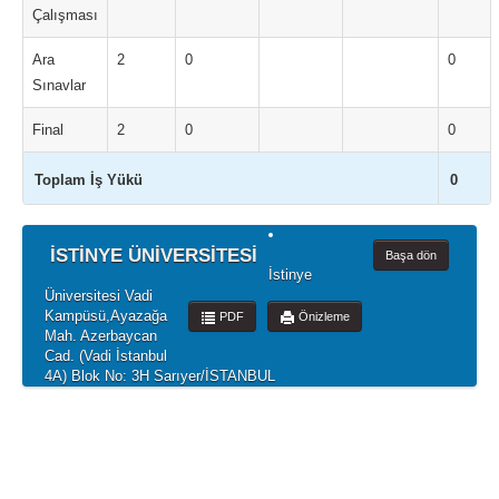
Çalışması
Ara
2
0
0
Sınavlar
Final
2
0
0
Toplam İş Yükü
0
İSTİNYE ÜNİVERSİTESİ
Başa dön
İstinye
Üniversitesi Vadi
Kampüsü,Ayazağa
PDF
Önizleme
Mah. Azerbaycan
Cad. (Vadi İstanbul
4A) Blok No: 3H Sarıyer/İSTANBUL