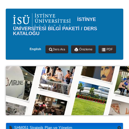
İSTİNYE
ÜNİVERSİTESİ BİLGİ PAKETİ / DERS
KATALOĞU
English
Ders Ara
Önizleme
PDF
SHM051 Stratejik Plan ve Yönetim