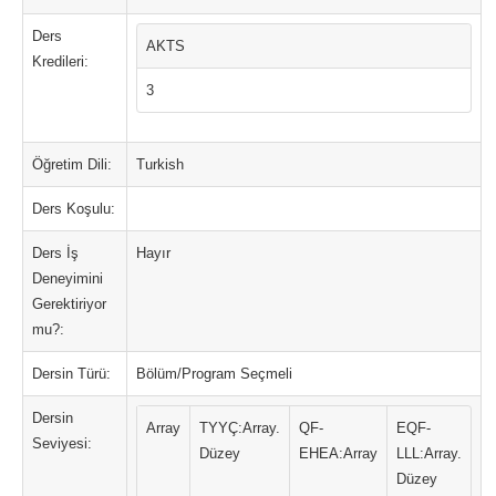
Ders
AKTS
Kredileri:
3
Öğretim Dili:
Turkish
Ders Koşulu:
Ders İş
Hayır
Deneyimini
Gerektiriyor
mu?:
Dersin Türü:
Bölüm/Program Seçmeli
Dersin
Array
TYYÇ:Array.
QF-
EQF-
Seviyesi:
Düzey
EHEA:Array
LLL:Array.
Düzey