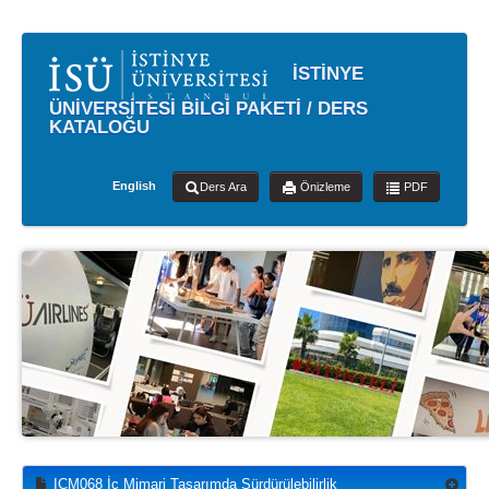
İSTİNYE
ÜNİVERSİTESİ BİLGİ PAKETİ / DERS
KATALOĞU
English
Ders Ara
Önizleme
PDF
ICM068 İç Mimari Tasarımda Sürdürülebilirlik