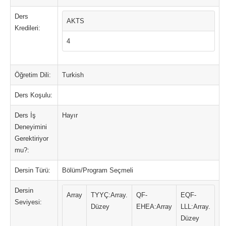
Ders
AKTS
Kredileri:
4
Öğretim Dili:
Turkish
Ders Koşulu:
Ders İş
Hayır
Deneyimini
Gerektiriyor
mu?:
Dersin Türü:
Bölüm/Program Seçmeli
Dersin
Array
TYYÇ:Array.
QF-
EQF-
Seviyesi:
Düzey
EHEA:Array
LLL:Array.
Düzey