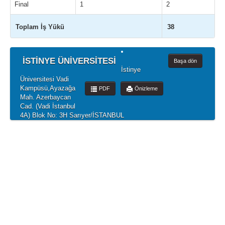
Final
1
2
Toplam İş Yükü
38
İSTİNYE ÜNİVERSİTESİ
Başa dön
İstinye
Üniversitesi Vadi
Kampüsü,Ayazağa
PDF
Önizleme
Mah. Azerbaycan
Cad. (Vadi İstanbul
4A) Blok No: 3H Sarıyer/İSTANBUL