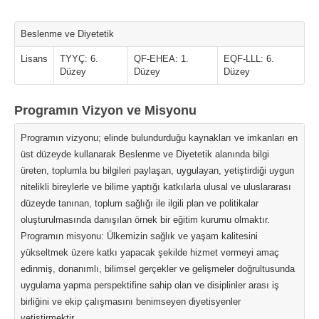
Beslenme ve Diyetetik
Lisans
TYYÇ: 6.
QF-EHEA: 1.
EQF-LLL: 6.
Düzey
Düzey
Düzey
Programın Vizyon ve Misyonu
Programın vizyonu; elinde bulundurduğu kaynakları ve imkanları en
üst düzeyde kullanarak Beslenme ve Diyetetik alanında bilgi
üreten, toplumla bu bilgileri paylaşan, uygulayan, yetiştirdiği uygun
nitelikli bireylerle ve bilime yaptığı katkılarla ulusal ve uluslararası
düzeyde tanınan, toplum sağlığı ile ilgili plan ve politikalar
oluşturulmasında danışılan örnek bir eğitim kurumu olmaktır.
Programın misyonu: Ülkemizin sağlık ve yaşam kalitesini
yükseltmek üzere katkı yapacak şekilde hizmet vermeyi amaç
edinmiş, donanımlı, bilimsel gerçekler ve gelişmeler doğrultusunda
uygulama yapma perspektifine sahip olan ve disiplinler arası iş
birliğini ve ekip çalışmasını benimseyen diyetisyenler
yetiştirmektir.