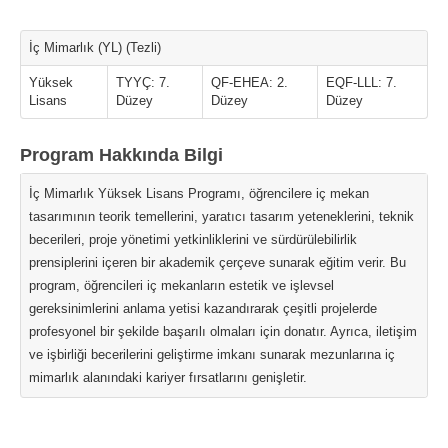
İç Mimarlık (YL) (Tezli)
Yüksek
TYYÇ: 7.
QF-EHEA: 2.
EQF-LLL: 7.
Lisans
Düzey
Düzey
Düzey
Program Hakkında Bilgi
İç Mimarlık Yüksek Lisans Programı, öğrencilere iç mekan
tasarımının teorik temellerini, yaratıcı tasarım yeteneklerini, teknik
becerileri, proje yönetimi yetkinliklerini ve sürdürülebilirlik
prensiplerini içeren bir akademik çerçeve sunarak eğitim verir. Bu
program, öğrencileri iç mekanların estetik ve işlevsel
gereksinimlerini anlama yetisi kazandırarak çeşitli projelerde
profesyonel bir şekilde başarılı olmaları için donatır. Ayrıca, iletişim
ve işbirliği becerilerini geliştirme imkanı sunarak mezunlarına iç
mimarlık alanındaki kariyer fırsatlarını genişletir.