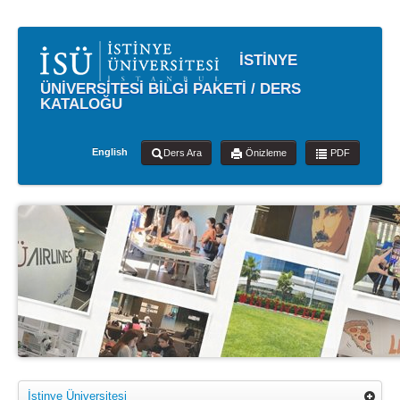
İSTİNYE
ÜNİVERSİTESİ BİLGİ PAKETİ / DERS
KATALOĞU
English
Ders Ara
Önizleme
PDF
İstinye Üniversitesi