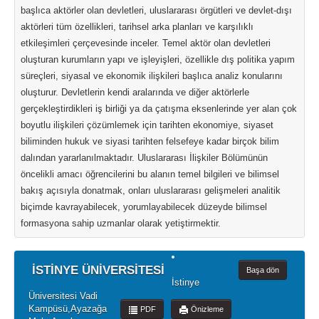
başlıca aktörler olan devletleri, uluslararası örgütleri ve devlet-dışı
aktörleri tüm özellikleri, tarihsel arka planları ve karşılıklı
etkileşimleri çerçevesinde inceler. Temel aktör olan devletleri
oluşturan kurumların yapı ve işleyişleri, özellikle dış politika yapım
süreçleri, siyasal ve ekonomik ilişkileri başlıca analiz konularını
oluşturur. Devletlerin kendi aralarında ve diğer aktörlerle
gerçekleştirdikleri iş birliği ya da çatışma eksenlerinde yer alan çok
boyutlu ilişkileri çözümlemek için tarihten ekonomiye, siyaset
biliminden hukuk ve siyasi tarihten felsefeye kadar birçok bilim
dalından yararlanılmaktadır. Uluslararası İlişkiler Bölümünün
öncelikli amacı öğrencilerini bu alanın temel bilgileri ve bilimsel
bakış açısıyla donatmak, onları uluslararası gelişmeleri analitik
biçimde kavrayabilecek, yorumlayabilecek düzeyde bilimsel
formasyona sahip uzmanlar olarak yetiştirmektir.
İSTİNYE ÜNİVERSİTESİ
Başa dön
İstinye
Üniversitesi Vadi
Kampüsü,Ayazağa
PDF
Önizleme