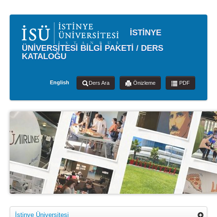
İSTİNYE
ÜNİVERSİTESİ BİLGİ PAKETİ / DERS
KATALOĞU
English
Ders Ara
Önizleme
PDF
İstinye Üniversitesi