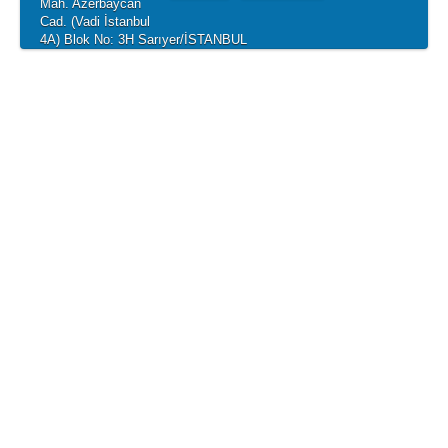
Mah. Azerbaycan
Cad. (Vadi İstanbul
4A) Blok No: 3H Sarıyer/İSTANBUL