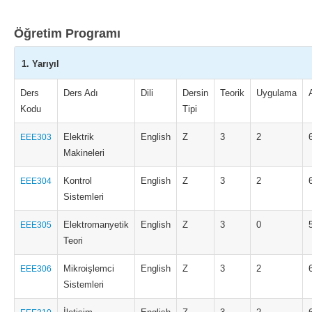
Öğretim Programı
1. Yarıyıl
Ders
Ders Adı
Dili
Dersin
Teorik
Uygulama
Kodu
Tipi
Elektrik
English
Z
3
2
EEE303
Makineleri
Kontrol
English
Z
3
2
EEE304
Sistemleri
Elektromanyetik
English
Z
3
0
EEE305
Teori
Mikroişlemci
English
Z
3
2
EEE306
Sistemleri