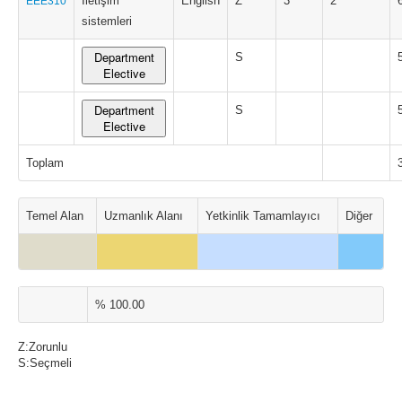
İletişim
English
Z
3
2
EEE310
sistemleri
Department
S
Elective
Department
S
Elective
Toplam
Temel Alan
Uzmanlık Alanı
Yetkinlik Tamamlayıcı
Diğer
% 100.00
Z:Zorunlu
S:Seçmeli