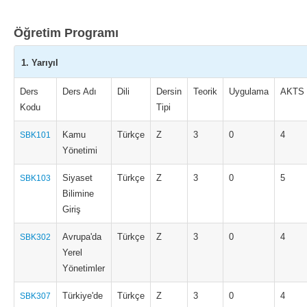
Öğretim Programı
1. Yarıyıl
Ders
Ders Adı
Dili
Dersin
Teorik
Uygulama
AKTS
Kodu
Tipi
Kamu
Türkçe
Z
3
0
4
SBK101
Yönetimi
Siyaset
Türkçe
Z
3
0
5
SBK103
Bilimine
Giriş
Avrupa'da
Türkçe
Z
3
0
4
SBK302
Yerel
Yönetimler
Türkiye'de
Türkçe
Z
3
0
4
SBK307