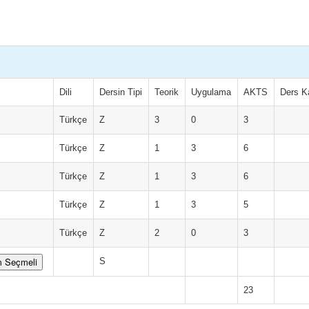
Dili
Dersin Tipi
Teorik
Uygulama
AKTS
Ders Ka
Türkçe
Z
3
0
3
Türkçe
Z
1
3
6
Türkçe
Z
1
3
6
Türkçe
Z
1
3
5
Türkçe
Z
2
0
3
m Seçmeli
S
23