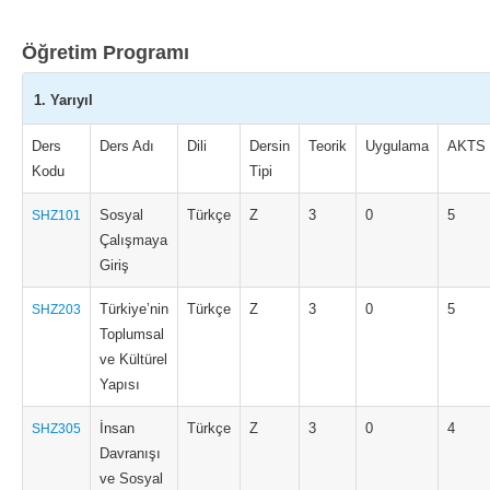
Öğretim Programı
1. Yarıyıl
Ders
Ders Adı
Dili
Dersin
Teorik
Uygulama
AKTS
Kodu
Tipi
Sosyal
Türkçe
Z
3
0
5
SHZ101
Çalışmaya
Giriş
Türkiye’nin
Türkçe
Z
3
0
5
SHZ203
Toplumsal
ve Kültürel
Yapısı
İnsan
Türkçe
Z
3
0
4
SHZ305
Davranışı
ve Sosyal