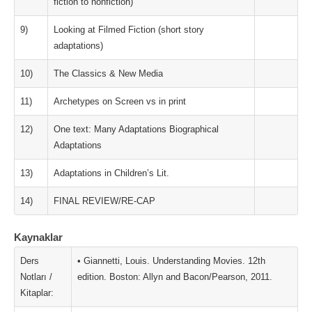
fiction to nonfiction)
9)
Looking at Filmed Fiction (short story
adaptations)
10)
The Classics & New Media
11)
Archetypes on Screen vs in print
12)
One text: Many Adaptations Biographical
Adaptations
13)
Adaptations in Children’s Lit.
14)
FINAL REVIEW/RE-CAP
Kaynaklar
Ders
• Giannetti, Louis. Understanding Movies. 12th
Notları /
edition. Boston: Allyn and Bacon/Pearson, 2011.
Kitaplar: