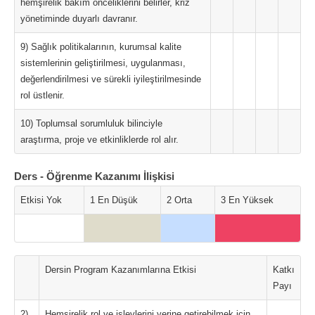
hemşirelik bakım önceliklerini belirler, kriz
yönetiminde duyarlı davranır.
9) Sağlık politikalarının, kurumsal kalite
sistemlerinin geliştirilmesi, uygulanması,
değerlendirilmesi ve sürekli iyileştirilmesinde
rol üstlenir.
10) Toplumsal sorumluluk bilinciyle
araştırma, proje ve etkinliklerde rol alır.
Ders - Öğrenme Kazanımı İlişkisi
Etkisi Yok
1 En Düşük
2 Orta
3 En Yüksek
Dersin Program Kazanımlarına Etkisi
Katkı
Payı
2)
Hemşirelik rol ve işlevlerini yerine getirebilmek için