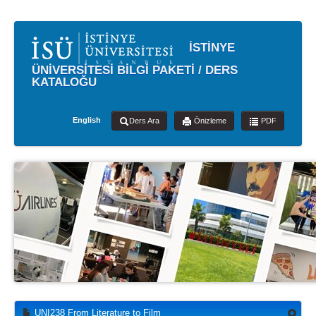
İSTİNYE
ÜNİVERSİTESİ BİLGİ PAKETİ / DERS
KATALOĞU
English
Ders Ara
Önizleme
PDF
UNI238 From Literature to Film