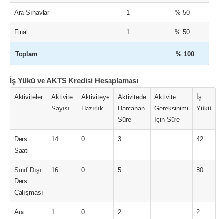
Ara Sınavlar
1
% 50
Final
1
% 50
Toplam
% 100
İş Yükü ve AKTS Kredisi Hesaplaması
Aktiviteler
Aktivite
Aktiviteye
Aktivitede
Aktivite
İş
Sayısı
Hazırlık
Harcanan
Gereksinimi
Yükü
Süre
İçin Süre
Ders
14
0
3
42
Saati
Sınıf Dışı
16
0
5
80
Ders
Çalışması
Ara
1
0
2
2