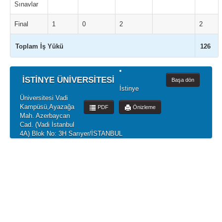
Sınavlar
Final
1
0
2
2
Toplam İş Yükü
126
İSTİNYE ÜNİVERSİTESİ
Başa dön
İstinye
Üniversitesi Vadi
Kampüsü,Ayazağa
PDF
Önizleme
Mah. Azerbaycan
Cad. (Vadi İstanbul
4A) Blok No: 3H Sarıyer/İSTANBUL