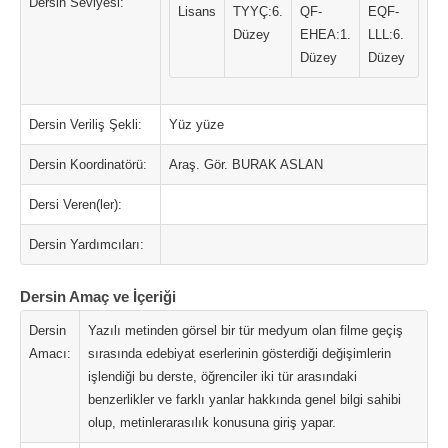
Dersin Seviyesi:
Lisans
TYYÇ:6.
QF-
EQF-
Düzey
EHEA:1.
LLL:6.
Düzey
Düzey
Dersin Veriliş Şekli:
Yüz yüze
Dersin Koordinatörü:
Araş. Gör. BURAK ASLAN
Dersi Veren(ler):
Dersin Yardımcıları:
Dersin Amaç ve İçeriği
Dersin
Yazılı metinden görsel bir tür medyum olan filme geçiş
Amacı:
sırasında edebiyat eserlerinin gösterdiği değişimlerin
işlendiği bu derste, öğrenciler iki tür arasındaki
benzerlikler ve farklı yanlar hakkında genel bilgi sahibi
olup, metinlerarasılık konusuna giriş yapar.