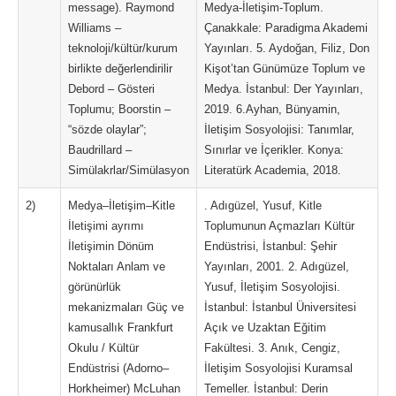
message). Raymond
Medya-İletişim-Toplum.
Williams –
Çanakkale: Paradigma Akademi
teknoloji/kültür/kurum
Yayınları. 5. Aydoğan, Filiz, Don
birlikte değerlendirilir
Kişot’tan Günümüze Toplum ve
Debord – Gösteri
Medya. İstanbul: Der Yayınları,
Toplumu; Boorstin –
2019. 6.Ayhan, Bünyamin,
“sözde olaylar”;
İletişim Sosyolojisi: Tanımlar,
Baudrillard –
Sınırlar ve İçerikler. Konya:
Simülakrlar/Simülasyon
Literatürk Academia, 2018.
2)
Medya–İletişim–Kitle
. Adıgüzel, Yusuf, Kitle
İletişimi ayrımı
Toplumunun Açmazları Kültür
İletişimin Dönüm
Endüstrisi, İstanbul: Şehir
Noktaları Anlam ve
Yayınları, 2001. 2. Adıgüzel,
görünürlük
Yusuf, İletişim Sosyolojisi.
mekanizmaları Güç ve
İstanbul: İstanbul Üniversitesi
kamusallık Frankfurt
Açık ve Uzaktan Eğitim
Okulu / Kültür
Fakültesi. 3. Anık, Cengiz,
Endüstrisi (Adorno–
İletişim Sosyolojisi Kuramsal
Horkheimer) McLuhan
Temeller. İstanbul: Derin