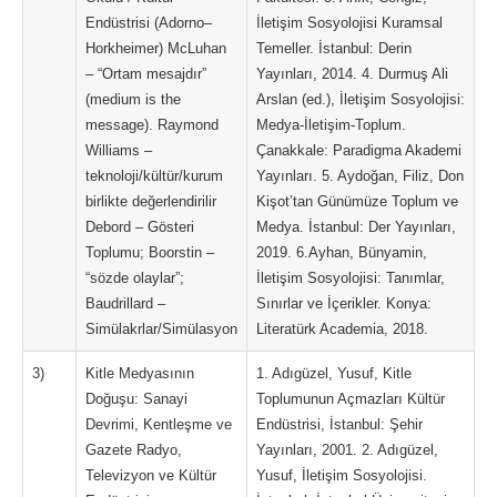
Endüstrisi (Adorno–
İletişim Sosyolojisi Kuramsal
Horkheimer) McLuhan
Temeller. İstanbul: Derin
– “Ortam mesajdır”
Yayınları, 2014. 4. Durmuş Ali
(medium is the
Arslan (ed.), İletişim Sosyolojisi:
message). Raymond
Medya-İletişim-Toplum.
Williams –
Çanakkale: Paradigma Akademi
teknoloji/kültür/kurum
Yayınları. 5. Aydoğan, Filiz, Don
birlikte değerlendirilir
Kişot’tan Günümüze Toplum ve
Debord – Gösteri
Medya. İstanbul: Der Yayınları,
Toplumu; Boorstin –
2019. 6.Ayhan, Bünyamin,
“sözde olaylar”;
İletişim Sosyolojisi: Tanımlar,
Baudrillard –
Sınırlar ve İçerikler. Konya:
Simülakrlar/Simülasyon
Literatürk Academia, 2018.
3)
Kitle Medyasının
1. Adıgüzel, Yusuf, Kitle
Doğuşu: Sanayi
Toplumunun Açmazları Kültür
Devrimi, Kentleşme ve
Endüstrisi, İstanbul: Şehir
Gazete Radyo,
Yayınları, 2001. 2. Adıgüzel,
Televizyon ve Kültür
Yusuf, İletişim Sosyolojisi.