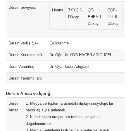
Dersin Seviyesi:
Lisans
TYYÇ:6.
QF-
EQF-
Düzey
EHEA:1.
LLL:6.
Düzey
Düzey
Dersin Veriliş Şekli:
E-Öğrenme
Dersin Koordinatörü:
Dr. Öğr. Üy. OYA HACER ADIGÜZEL
Dersi Veren(ler):
Dr. Oya Hacer Adıgüzel
Dersin Yardımcıları:
Dersin Amaç ve İçeriği
Dersin
1. Medya ve toplum arasındaki ilişkiyi sosyolojik bir
Amacı:
bakış açısıyla anlamak.
2. Kitle iletişim araçlarının tarihsel gelişimini
değerlendirmek.
3. Medya metinlerini kültürel çalışmalar ve temsil