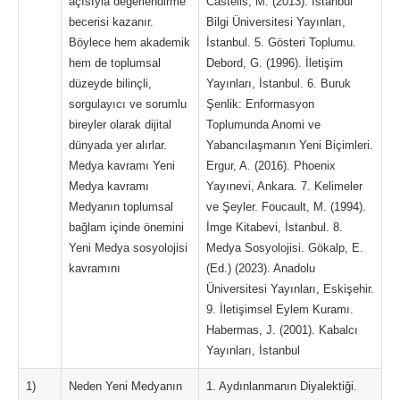
açısıyla değerlendirme
Castells, M. (2013). İstanbul
becerisi kazanır.
Bilgi Üniversitesi Yayınları,
Böylece hem akademik
İstanbul. 5. Gösteri Toplumu.
hem de toplumsal
Debord, G. (1996). İletişim
düzeyde bilinçli,
Yayınları, İstanbul. 6. Buruk
sorgulayıcı ve sorumlu
Şenlik: Enformasyon
bireyler olarak dijital
Toplumunda Anomi ve
dünyada yer alırlar.
Yabancılaşmanın Yeni Biçimleri.
Medya kavramı Yeni
Ergur, A. (2016). Phoenix
Medya kavramı
Yayınevi, Ankara. 7. Kelimeler
Medyanın toplumsal
ve Şeyler. Foucault, M. (1994).
bağlam içinde önemini
İmge Kitabevi, İstanbul. 8.
Yeni Medya sosyolojisi
Medya Sosyolojisi. Gökalp, E.
kavramını
(Ed.) (2023). Anadolu
Üniversitesi Yayınları, Eskişehir.
9. İletişimsel Eylem Kuramı.
Habermas, J. (2001). Kabalcı
Yayınları, İstanbul
1)
Neden Yeni Medyanın
1. Aydınlanmanın Diyalektiği.