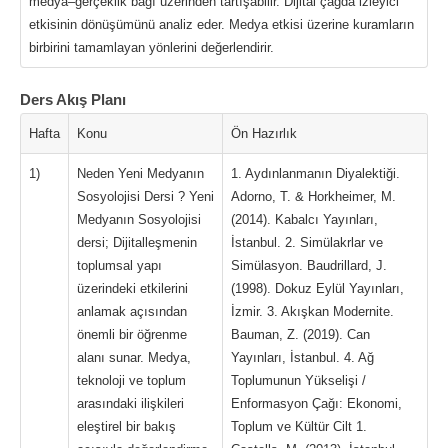
medya–gerçeklik bağı üzerinden tartışabilir. Dijital çağda izleyici
etkisinin dönüşümünü analiz eder. Medya etkisi üzerine kuramların
birbirini tamamlayan yönlerini değerlendirir.
Ders Akış Planı
Hafta
Konu
Ön Hazırlık
1)
Neden Yeni Medyanın
1. Aydınlanmanın Diyalektiği.
Sosyolojisi Dersi ? Yeni
Adorno, T. & Horkheimer, M.
Medyanın Sosyolojisi
(2014). Kabalcı Yayınları,
dersi; Dijitalleşmenin
İstanbul. 2. Simülakrlar ve
toplumsal yapı
Simülasyon. Baudrillard, J.
üzerindeki etkilerini
(1998). Dokuz Eylül Yayınları,
anlamak açısından
İzmir. 3. Akışkan Modernite.
önemli bir öğrenme
Bauman, Z. (2019). Can
alanı sunar. Medya,
Yayınları, İstanbul. 4. Ağ
teknoloji ve toplum
Toplumunun Yükselişi /
arasındaki ilişkileri
Enformasyon Çağı: Ekonomi,
eleştirel bir bakış
Toplum ve Kültür Cilt 1.