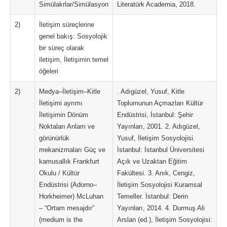
Simülakrlar/Simülasyon
Literatürk Academia, 2018.
2)
İletişim süreçlerine
genel bakış: Sosyolojik
bir süreç olarak
iletişim, İletişimin temel
öğeleri
2)
Medya–İletişim–Kitle
. Adıgüzel, Yusuf, Kitle
İletişimi ayrımı
Toplumunun Açmazları Kültür
İletişimin Dönüm
Endüstrisi, İstanbul: Şehir
Noktaları Anlam ve
Yayınları, 2001. 2. Adıgüzel,
görünürlük
Yusuf, İletişim Sosyolojisi.
mekanizmaları Güç ve
İstanbul: İstanbul Üniversitesi
kamusallık Frankfurt
Açık ve Uzaktan Eğitim
Okulu / Kültür
Fakültesi. 3. Anık, Cengiz,
Endüstrisi (Adorno–
İletişim Sosyolojisi Kuramsal
Horkheimer) McLuhan
Temeller. İstanbul: Derin
– “Ortam mesajdır”
Yayınları, 2014. 4. Durmuş Ali
(medium is the
Arslan (ed.), İletişim Sosyolojisi: