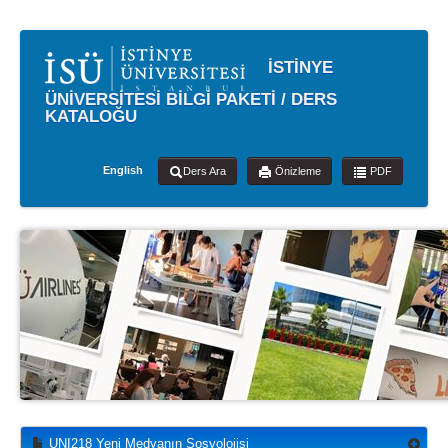
İSTİNYE
ÜNİVERSİTESİ BİLGİ PAKETİ / DERS
KATALOĞU
English
Ders Ara
Önizleme
PDF
UNI218 Yeni Medyanın Sosyolojisi