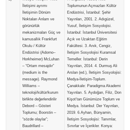
İletişimi ayrımı
Toplumunun Açmazları Kültür
İletişimin Dönüm
Endüstrisi, İstanbul: Şehir
Noktaları Anlam ve
Yayınları, 2001. 2. Adıgüzel,
görünürlük
Yusuf, İletişim Sosyolojisi.
mekanizmaları Güç ve
İstanbul: İstanbul Üniversitesi
kamusallık Frankfurt
Açık ve Uzaktan Eğitim
Okulu / Kültür
Fakültesi. 3. Anık, Cengiz,
Endüstrisi (Adorno–
İletişim Sosyolojisi Kuramsal
Horkheimer) McLuhan
Temeller. İstanbul: Derin
– “Ortam mesajdır”
Yayınları, 2014. 4. Durmuş Ali
(medium is the
Arslan (ed.), İletişim Sosyolojisi:
message). Raymond
Medya-İletişim-Toplum.
Williams –
Çanakkale: Paradigma Akademi
teknoloji/kültür/kurum
Yayınları. 5. Aydoğan, Filiz, Don
birlikte değerlendirilir
Kişot’tan Günümüze Toplum ve
Debord – Gösteri
Medya. İstanbul: Der Yayınları,
Toplumu; Boorstin –
2019. 6.Ayhan, Bünyamin,
“sözde olaylar”;
İletişim Sosyolojisi: Tanımlar,
Baudrillard –
Sınırlar ve İçerikler. Konya: