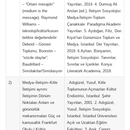
– “Ortam mesajdır”
Yayınları, 2014. 4. Durmuş Ali
(medium is the
Arslan (ed.), İletişim Sosyolojisi:
message). Raymond
Medya-İletişim-Toplum.
Williams –
Çanakkale: Paradigma Akademi
teknoloji/kültür/kurum
Yayınları. 5. Aydoğan, Filiz, Don
birlikte değerlendirilir
Kişot’tan Günümüze Toplum ve
Debord – Gösteri
Medya. İstanbul: Der Yayınları,
Toplumu; Boorstin –
2019. 6.Ayhan, Bünyamin,
“sözde olaylar”;
İletişim Sosyolojisi: Tanımlar,
Baudrillard –
Sınırlar ve İçerikler. Konya:
Simülakrlar/Simülasyon
Literatürk Academia, 2018.
2)
Medya–İletişim–Kitle
. Adıgüzel, Yusuf, Kitle
İletişimi ayrımı
Toplumunun Açmazları Kültür
İletişimin Dönüm
Endüstrisi, İstanbul: Şehir
Noktaları Anlam ve
Yayınları, 2001. 2. Adıgüzel,
görünürlük
Yusuf, İletişim Sosyolojisi.
mekanizmaları Güç ve
İstanbul: İstanbul Üniversitesi
kamusallık Frankfurt
Açık ve Uzaktan Eğitim
Okulu / Kültür
Fakültesi. 3. Anık, Cengiz,