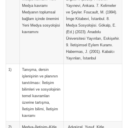
Medya kavramı
Yayınevi, Ankara. 7. Kelimeler
Medyanın toplumsal
ve Şeyler. Foucault, M. (1994).
bağlam içinde önemini
İmge Kitabevi, İstanbul. 8.
Yeni Medya sosyolojisi
Medya Sosyolojisi. Gökalp, E.
kavramını
(Ed.) (2023). Anadolu
Üniversitesi Yayınları, Eskişehir.
9. İletişimsel Eylem Kuramı.
Habermas, J. (2001). Kabalcı
Yayınları, İstanbul
1)
Tanışma, dersin
işlenişinin ve planının
tanıtılması: İletişim
bilimleri ve sosyolojinin
temel kavramları
üzerine tartışma,
İletişim bilimi, İletişim
kavramı
2)
Medya–İletişim–Kitle
. Adıgüzel, Yusuf, Kitle