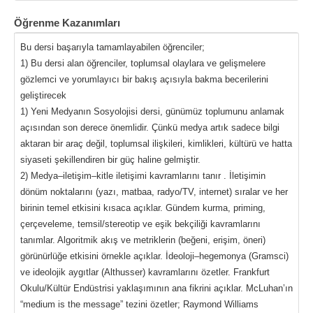
Öğrenme Kazanımları
Bu dersi başarıyla tamamlayabilen öğrenciler;
1) Bu dersi alan öğrenciler, toplumsal olaylara ve gelişmelere
gözlemci ve yorumlayıcı bir bakış açısıyla bakma becerilerini
geliştirecek
1) Yeni Medyanın Sosyolojisi dersi, günümüz toplumunu anlamak
açısından son derece önemlidir. Çünkü medya artık sadece bilgi
aktaran bir araç değil, toplumsal ilişkileri, kimlikleri, kültürü ve hatta
siyaseti şekillendiren bir güç haline gelmiştir.
2) Medya–iletişim–kitle iletişimi kavramlarını tanır . İletişimin
dönüm noktalarını (yazı, matbaa, radyo/TV, internet) sıralar ve her
birinin temel etkisini kısaca açıklar. Gündem kurma, priming,
çerçeveleme, temsil/stereotip ve eşik bekçiliği kavramlarını
tanımlar. Algoritmik akış ve metriklerin (beğeni, erişim, öneri)
görünürlüğe etkisini örnekle açıklar. İdeoloji–hegemonya (Gramsci)
ve ideolojik aygıtlar (Althusser) kavramlarını özetler. Frankfurt
Okulu/Kültür Endüstrisi yaklaşımının ana fikrini açıklar. McLuhan’ın
“medium is the message” tezini özetler; Raymond Williams