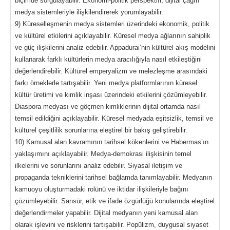
biçimde sorgulayabilir. Ekonomi-politik perspektifi, dijital çağın
medya sistemleriyle ilişkilendirerek yorumlayabilir.
9) Küreselleşmenin medya sistemleri üzerindeki ekonomik, politik
ve kültürel etkilerini açıklayabilir. Küresel medya ağlarının sahiplik
ve güç ilişkilerini analiz edebilir. Appadurai’nin kültürel akış modelini
kullanarak farklı kültürlerin medya aracılığıyla nasıl etkileştiğini
değerlendirebilir. Kültürel emperyalizm ve melezleşme arasındaki
farkı örneklerle tartışabilir. Yeni medya platformlarının küresel
kültür üretimi ve kimlik inşası üzerindeki etkilerini çözümleyebilir.
Diaspora medyası ve göçmen kimliklerinin dijital ortamda nasıl
temsil edildiğini açıklayabilir. Küresel medyada eşitsizlik, temsil ve
kültürel çeşitlilik sorunlarına eleştirel bir bakış geliştirebilir.
10) Kamusal alan kavramının tarihsel kökenlerini ve Habermas’ın
yaklaşımını açıklayabilir. Medya-demokrasi ilişkisinin temel
ilkelerini ve sorunlarını analiz edebilir. Siyasal iletişim ve
propaganda tekniklerini tarihsel bağlamda tanımlayabilir. Medyanın
kamuoyu oluşturmadaki rolünü ve iktidar ilişkileriyle bağını
çözümleyebilir. Sansür, etik ve ifade özgürlüğü konularında eleştirel
değerlendirmeler yapabilir. Dijital medyanın yeni kamusal alan
olarak işlevini ve risklerini tartışabilir. Popülizm, duygusal siyaset