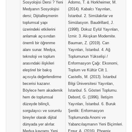
Sosyolojisi Dersi ? Yeni
Adorno, T. & Horkheimer, M.
Medyanın Sosyolojisi
(2014). Kabalcı Yayınları,
dersi; Dijitalleşmenin
İstanbul. 2. Simülakrlar ve
toplumsal yapı
Simülasyon. Baudrillard, J.
üzerindeki etkilerini
(1998). Dokuz Eylül Yayınları,
anlamak açısından
İzmir. 3. Akışkan Modernite.
önemli bir öğrenme
Bauman, Z. (2019). Can
alanı sunar. Medya,
Yayınları, İstanbul. 4. Ağ
teknoloji ve toplum
Toplumunun Yükselişi /
arasındaki ilişkileri
Enformasyon Çağı: Ekonomi,
eleştirel bir bakış
Toplum ve Kültür Cilt 1.
açısıyla değerlendirme
Castells, M. (2013). İstanbul
becerisi kazanır.
Bilgi Üniversitesi Yayınları,
Böylece hem akademik
İstanbul. 5. Gösteri Toplumu.
hem de toplumsal
Debord, G. (1996). İletişim
düzeyde bilinçli,
Yayınları, İstanbul. 6. Buruk
sorgulayıcı ve sorumlu
Şenlik: Enformasyon
bireyler olarak dijital
Toplumunda Anomi ve
dünyada yer alırlar.
Yabancılaşmanın Yeni Biçimleri.
Medya kavramı Yeni
Ergur, A. (2016). Phoenix