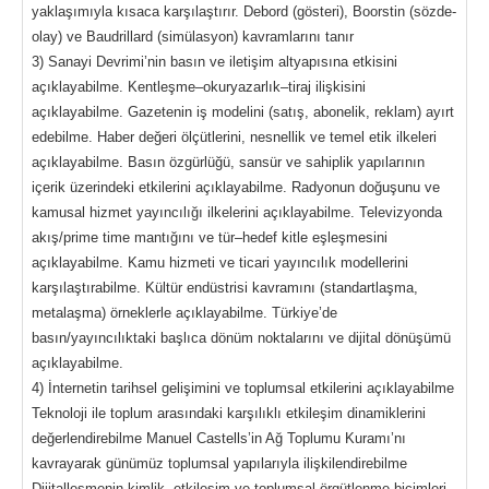
yaklaşımıyla kısaca karşılaştırır. Debord (gösteri), Boorstin (sözde-
olay) ve Baudrillard (simülasyon) kavramlarını tanır
3) Sanayi Devrimi’nin basın ve iletişim altyapısına etkisini
açıklayabilme. Kentleşme–okuryazarlık–tiraj ilişkisini
açıklayabilme. Gazetenin iş modelini (satış, abonelik, reklam) ayırt
edebilme. Haber değeri ölçütlerini, nesnellik ve temel etik ilkeleri
açıklayabilme. Basın özgürlüğü, sansür ve sahiplik yapılarının
içerik üzerindeki etkilerini açıklayabilme. Radyonun doğuşunu ve
kamusal hizmet yayıncılığı ilkelerini açıklayabilme. Televizyonda
akış/prime time mantığını ve tür–hedef kitle eşleşmesini
açıklayabilme. Kamu hizmeti ve ticari yayıncılık modellerini
karşılaştırabilme. Kültür endüstrisi kavramını (standartlaşma,
metalaşma) örneklerle açıklayabilme. Türkiye’de
basın/yayıncılıktaki başlıca dönüm noktalarını ve dijital dönüşümü
açıklayabilme.
4) İnternetin tarihsel gelişimini ve toplumsal etkilerini açıklayabilme
Teknoloji ile toplum arasındaki karşılıklı etkileşim dinamiklerini
değerlendirebilme Manuel Castells’in Ağ Toplumu Kuramı’nı
kavrayarak günümüz toplumsal yapılarıyla ilişkilendirebilme
Dijitalleşmenin kimlik, etkileşim ve toplumsal örgütlenme biçimleri