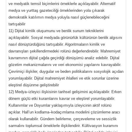
ve medyatik temsil biçimlerini örneklerle açıklayabilir. Alternatif
medya ve yurttaş gazeteciliği örneklerinden yola çıkarak
demokratik katılımın medya yoluyla nasıl güçlenebileceğini
tartışabilir
11) Dijital kimlik oluşumunu ve benlik sunum tekniklerini
açıklayabilir. Sosyal medyada görünürlük kültürünün benlik algısını
nasıl dönüştürdüğünü tartışabilir. Algoritmaların kimlik ve
davranışları şekillendirmedeki rolünü değerlendirebilir. Mahremiyet
kavramının dijital çağda geçirdiği dönüşümü analiz edebilir. Dijital
gözetim mekanizmalarını ve veri ekonomisi yapılarını kavrayabilir.
Çevrimiçi ilişkiler, duygular ve beden politikalarını sosyolojik açıdan
yorumlayabilir. Dijital mahremiyet ihlalleri ve etik sorunlar üzerine
eleştirel düşünme geliştirebilir
12) Medya–izleyici ilişkisinin tarihsel gelişimini açıklayabilir. Erken
dönem güçlü etki kuramlarını kavrar ve eleştirel yorumlayabilir.
Kullanımlar ve Doyumlar yaklaşımıyla izleyicinin aktif rolünü
açıklar. Hall’un kodlama–kodaçımlama modelini çözümleme aracı
olarak kullanabilir. Gündem belirleme, çerçeveleme ve sessizlik
sarmalını toplumsal örneklerle ilişkilendirir. Kültivasyon kuramını