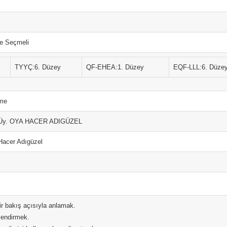
te Seçmeli
TYYÇ:6. Düzey
QF-EHEA:1. Düzey
EQF-LLL:6. Düze
me
. Üy. OYA HACER ADIGÜZEL
Hacer Adıgüzel
ir bakış açısıyla anlamak.
rlendirmek.