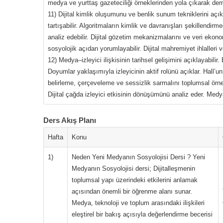
medya ve yurttaş gazeteciliği örneklerinden yola çıkarak demo
11) Dijital kimlik oluşumunu ve benlik sunum tekniklerini açı
tartışabilir. Algoritmaların kimlik ve davranışları şekillendi
analiz edebilir. Dijital gözetim mekanizmalarını ve veri ekonomi
sosyolojik açıdan yorumlayabilir. Dijital mahremiyet ihlalleri v
12) Medya–izleyici ilişkisinin tarihsel gelişimini açıklayabili
Doyumlar yaklaşımıyla izleyicinin aktif rolünü açıklar. Hal
belirleme, çerçeveleme ve sessizlik sarmalını toplumsal örnekl
Dijital çağda izleyici etkisinin dönüşümünü analiz eder. Medya
Ders Akış Planı
Hafta
Konu
1)
Neden Yeni Medyanın Sosyolojisi Dersi ? Yeni
Medyanın Sosyolojisi dersi; Dijitalleşmenin
toplumsal yapı üzerindeki etkilerini anlamak
açısından önemli bir öğrenme alanı sunar.
Medya, teknoloji ve toplum arasındaki ilişkileri
eleştirel bir bakış açısıyla değerlendirme becerisi