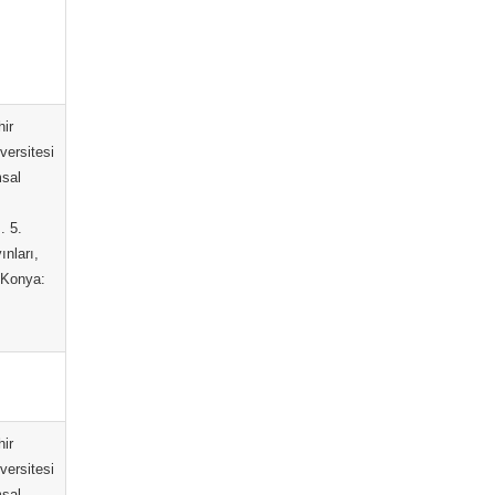
hir
versitesi
msal
. 5.
nları,
. Konya:
hir
versitesi
msal