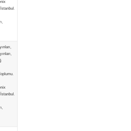
enix
İstanbul.
ı,
ınları,
yınları,
ğ
.
 Toplumu.
enix
İstanbul.
ı,