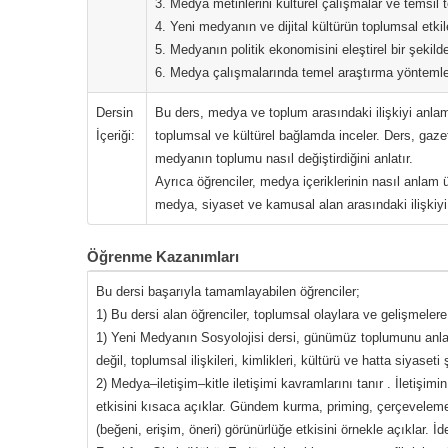
3. Medya metinlerini kültürel çalışmalar ve temsil t
4. Yeni medyanın ve dijital kültürün toplumsal etkil
5. Medyanın politik ekonomisini eleştirel bir şekild
6. Medya çalışmalarında temel araştırma yönteml
Dersin
Bu ders, medya ve toplum arasındaki ilişkiyi anlama
İçeriği:
toplumsal ve kültürel bağlamda inceler. Ders, gazetel
medyanın toplumu nasıl değiştirdiğini anlatır.
Ayrıca öğrenciler, medya içeriklerinin nasıl anlam ü
medya, siyaset ve kamusal alan arasındaki ilişkiyi 
Öğrenme Kazanımları
Bu dersi başarıyla tamamlayabilen öğrenciler;
1) Bu dersi alan öğrenciler, toplumsal olaylara ve gelişmeler
1) Yeni Medyanın Sosyolojisi dersi, günümüz toplumunu anla
değil, toplumsal ilişkileri, kimlikleri, kültürü ve hatta siyaseti
2) Medya–iletişim–kitle iletişimi kavramlarını tanır . İletişim
etkisini kısaca açıklar. Gündem kurma, priming, çerçeveleme, 
(beğeni, erişim, öneri) görünürlüğe etkisini örnekle açıklar. 