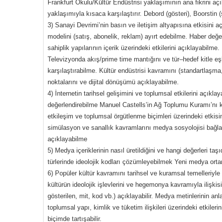
Frankfurt Okulu/Kültür Endüstrisi yaklaşımının ana fikrini a
yaklaşımıyla kısaca karşılaştırır. Debord (gösteri), Boorstin 
3) Sanayi Devrimi’nin basın ve iletişim altyapısına etkisini a
modelini (satış, abonelik, reklam) ayırt edebilme. Haber değer
sahiplik yapılarının içerik üzerindeki etkilerini açıklayabil
Televizyonda akış/prime time mantığını ve tür–hedef kitle eş
karşılaştırabilme. Kültür endüstrisi kavramını (standartlaşm
noktalarını ve dijital dönüşümü açıklayabilme.
4) İnternetin tarihsel gelişimini ve toplumsal etkilerini açıkla
değerlendirebilme Manuel Castells’in Ağ Toplumu Kuramı’nı ka
etkileşim ve toplumsal örgütlenme biçimleri üzerindeki etkisini
simülasyon ve sanallık kavramlarını medya sosyolojisi bağlam
açıklayabilme
5) Medya içeriklerinin nasıl üretildiğini ve hangi değerleri 
türlerinde ideolojik kodları çözümleyebilmek Yeni medya ortam
6) Popüler kültür kavramını tarihsel ve kuramsal temelleriyle aç
kültürün ideolojik işlevlerini ve hegemonya kavramıyla ilişkisi
gösterilen, mit, kod vb.) açıklayabilir. Medya metinlerinin a
toplumsal yapı, kimlik ve tüketim ilişkileri üzerindeki etkilerin
biçimde tartışabilir.