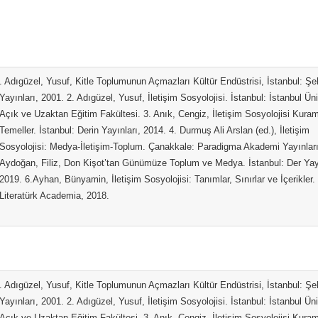
. Adıgüzel, Yusuf, Kitle Toplumunun Açmazları Kültür Endüstrisi, İstanbul: Şe
Yayınları, 2001. 2. Adıgüzel, Yusuf, İletişim Sosyolojisi. İstanbul: İstanbul Üni
Açık ve Uzaktan Eğitim Fakültesi. 3. Anık, Cengiz, İletişim Sosyolojisi Kura
Temeller. İstanbul: Derin Yayınları, 2014. 4. Durmuş Ali Arslan (ed.), İletişim
Sosyolojisi: Medya-İletişim-Toplum. Çanakkale: Paradigma Akademi Yayınları
Aydoğan, Filiz, Don Kişot’tan Günümüze Toplum ve Medya. İstanbul: Der Yayı
2019. 6.Ayhan, Bünyamin, İletişim Sosyolojisi: Tanımlar, Sınırlar ve İçerikler
Literatürk Academia, 2018.
. Adıgüzel, Yusuf, Kitle Toplumunun Açmazları Kültür Endüstrisi, İstanbul: Şe
Yayınları, 2001. 2. Adıgüzel, Yusuf, İletişim Sosyolojisi. İstanbul: İstanbul Üni
Açık ve Uzaktan Eğitim Fakültesi. 3. Anık, Cengiz, İletişim Sosyolojisi Kura