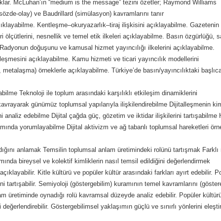
çıklar. McLuhan’ın “medium is the message” tezini özetler; Raymond Williams
(sözde-olay) ve Baudrillard (simülasyon) kavramlarını tanır
çıklayabilme. Kentleşme–okuryazarlık–tiraj ilişkisini açıklayabilme. Gazetenin 
i ölçütlerini, nesnellik ve temel etik ilkeleri açıklayabilme. Basın özgürlüğü, 
me. Radyonun doğuşunu ve kamusal hizmet yayıncılığı ilkelerini açıklayabilme.
leşmesini açıklayabilme. Kamu hizmeti ve ticari yayıncılık modellerini
a, metalaşma) örneklerle açıklayabilme. Türkiye’de basın/yayıncılıktaki başlı
yabilme Teknoloji ile toplum arasındaki karşılıklı etkileşim dinamiklerini
vrayarak günümüz toplumsal yapılarıyla ilişkilendirebilme Dijitalleşmenin kim
 analiz edebilme Dijital çağda güç, gözetim ve iktidar ilişkilerini tartışabilme 
ında yorumlayabilme Dijital aktivizm ve ağ tabanlı toplumsal hareketleri örne
taşıdığını anlamak Temsilin toplumsal anlam üretimindeki rolünü tartışmak Farkl
ında bireysel ve kolektif kimliklerin nasıl temsil edildiğini değerlendirmek
ıklayabilir. Kitle kültürü ve popüler kültür arasındaki farkları ayırt edebilir. P
ni tartışabilir. Semiyoloji (göstergebilim) kuramının temel kavramlarını (göster
nlam üretiminde oynadığı rolü kavramsal düzeyde analiz edebilir. Popüler kültür
i değerlendirebilir. Göstergebilimsel yaklaşımın güçlü ve sınırlı yönlerini eleşti