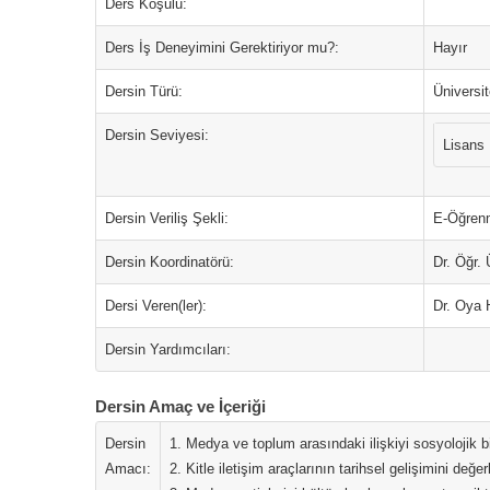
Ders Koşulu:
Ders İş Deneyimini Gerektiriyor mu?:
Hayır
Dersin Türü:
Üniversi
Dersin Seviyesi:
Lisans
Dersin Veriliş Şekli:
E-Öğren
Dersin Koordinatörü:
Dr. Öğr
Dersi Veren(ler):
Dr. Oya 
Dersin Yardımcıları:
Dersin Amaç ve İçeriği
Dersin
1. Medya ve toplum arasındaki ilişkiyi sosyolojik b
Amacı:
2. Kitle iletişim araçlarının tarihsel gelişimini değe