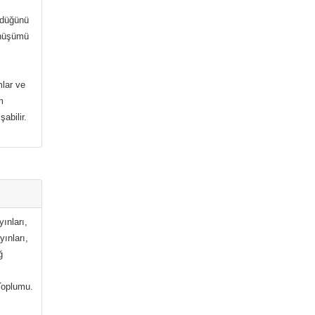
ürdüğünü
dönüşümü
mlar ve
m
abilir.
ınları,
yınları,
ğ
.
 Toplumu.