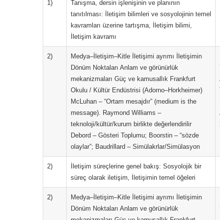
1)
Tanışma, dersin işlenişinin ve planının
tanıtılması: İletişim bilimleri ve sosyolojinin temel
kavramları üzerine tartışma, İletişim bilimi,
İletişim kavramı
2)
Medya–İletişim–Kitle İletişimi ayrımı İletişimin
Dönüm Noktaları Anlam ve görünürlük
mekanizmaları Güç ve kamusallık Frankfurt
Okulu / Kültür Endüstrisi (Adorno–Horkheimer)
McLuhan – “Ortam mesajdır” (medium is the
message). Raymond Williams –
teknoloji/kültür/kurum birlikte değerlendirilir
Debord – Gösteri Toplumu; Boorstin – “sözde
olaylar”; Baudrillard – Simülakrlar/Simülasyon
2)
İletişim süreçlerine genel bakış: Sosyolojik bir
süreç olarak iletişim, İletişimin temel öğeleri
2)
Medya–İletişim–Kitle İletişimi ayrımı İletişimin
Dönüm Noktaları Anlam ve görünürlük
mekanizmaları Güç ve kamusallık Frankfurt