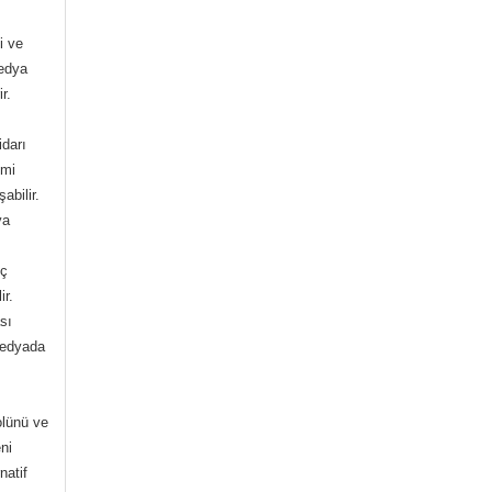
i ve
medya
r.
idarı
zmi
abilir.
ya
üç
ir.
sı
 medyada
olünü ve
eni
natif