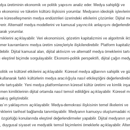
dya üretiminin ekonomik ve politik yapısını analiz eder. Medya sahipliği ve
m ekonomisi ve tüketim kültürü ilişkisini yorumlar. Medyanın ideolojik işlevlerin
n ve küreselleşmenin medya endüstrileri üzerindeki etkilerini çözümler. Dijital 
erir. Alternatif medya modellerini ve kamusal yayıncılık anlayışını değerlendiri
larak yorumlar.
miklerini açıklayabilir. Veri ekonomisini, gözetim kapitalizmini ve algoritmik ikt
mer kavramlarını medya üretim süreçleriyle ilişkilendirebilir. Platform kapitali
ilir. Dijital kamusal alan, dijital aktivizm ve alternatif medya örneklerini tartış
leştirel biçimde sorgulayabilir. Ekonomi-politik perspektifi, dijital çağın med
tik ve kültürel etkilerini açıklayabilir. Küresel medya ağlarının sahiplik ve g
 kullanarak farklı kültürlerin medya aracılığıyla nasıl etkileştiğini değerlendirebil
 tartışabilir. Yeni medya platformlarının küresel kültür üretimi ve kimlik inşa
en kimliklerinin dijital ortamda nasıl temsil edildiğini açıklayabilir. Küresel
akış geliştirebilir.
ın yaklaşımını açıklayabilir. Medya-demokrasi ilişkisinin temel ilkelerini ve
ekniklerini tarihsel bağlamda tanımlayabilir. Medyanın kamuoyu oluşturmadaki r
de özgürlüğü konularında eleştirel değerlendirmeler yapabilir. Dijital medyanın y
m, duygusal siyaset ve medyatik temsil biçimlerini örneklerle açıklayabilir. Alter