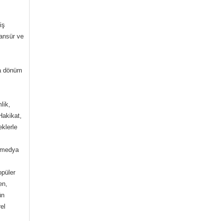
iş
sansür ve
ca dönüm
lik,
Hakikat,
klerle
ı medya
opüler
en,
ün
rel