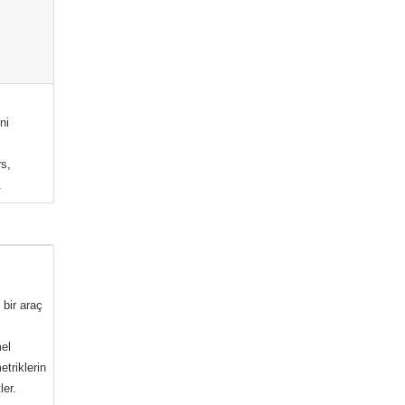
ni
rs,
.
bir araç
mel
triklerin
ler.