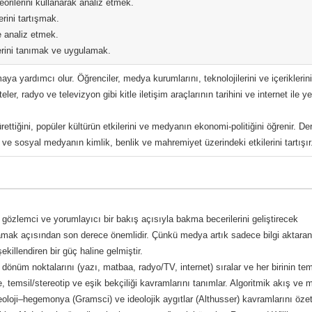
eorilerini kullanarak analiz etmek.
erini tartışmak.
e analiz etmek.
erini tanımak ve uygulamak.
ya yardımcı olur. Öğrenciler, medya kurumlarını, teknolojilerini ve içeriklerini
er, radyo ve televizyon gibi kitle iletişim araçlarının tarihini ve internet ile ye
rettiğini, popüler kültürün etkilerini ve medyanın ekonomi-politiğini öğrenir. De
ve sosyal medyanın kimlik, benlik ve mahremiyet üzerindeki etkilerini tartışır
e gözlemci ve yorumlayıcı bir bakış açısıyla bakma becerilerini geliştirecek
mak açısından son derece önemlidir. Çünkü medya artık sadece bilgi aktaran 
 şekillendiren bir güç haline gelmiştir.
in dönüm noktalarını (yazı, matbaa, radyo/TV, internet) sıralar ve her birinin te
temsil/stereotip ve eşik bekçiliği kavramlarını tanımlar. Algoritmik akış ve me
İdeoloji–hegemonya (Gramsci) ve ideolojik aygıtlar (Althusser) kavramlarını özet