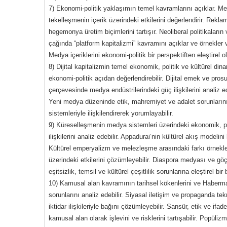
7) Ekonomi-politik yaklaşımın temel kavramlarını açıklar. Me
tekelleşmenin içerik üzerindeki etkilerini değerlendirir. Rekla
hegemonya üretim biçimlerini tartışır. Neoliberal politikaları
çağında “platform kapitalizmi” kavramını açıklar ve örnekler v
Medya içeriklerini ekonomi-politik bir perspektiften eleştirel o
8) Dijital kapitalizmin temel ekonomik, politik ve kültürel dina
ekonomi-politik açıdan değerlendirebilir. Dijital emek ve prosu
çerçevesinde medya endüstrilerindeki güç ilişkilerini analiz edeb
Yeni medya düzeninde etik, mahremiyet ve adalet sorunlarını e
sistemleriyle ilişkilendirerek yorumlayabilir.
9) Küreselleşmenin medya sistemleri üzerindeki ekonomik, poli
ilişkilerini analiz edebilir. Appadurai’nin kültürel akış modelini
Kültürel emperyalizm ve melezleşme arasındaki farkı örneklerle
üzerindeki etkilerini çözümleyebilir. Diaspora medyası ve göçm
eşitsizlik, temsil ve kültürel çeşitlilik sorunlarına eleştirel bir b
10) Kamusal alan kavramının tarihsel kökenlerini ve Habermas’
sorunlarını analiz edebilir. Siyasal iletişim ve propaganda t
iktidar ilişkileriyle bağını çözümleyebilir. Sansür, etik ve ifa
kamusal alan olarak işlevini ve risklerini tartışabilir. Popüliz