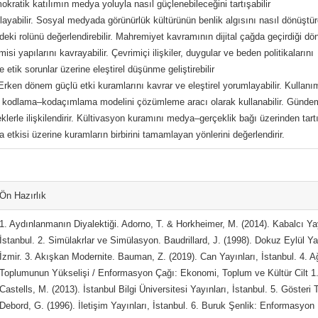
kratik katılımın medya yoluyla nasıl güçlenebileceğini tartışabilir
klayabilir. Sosyal medyada görünürlük kültürünün benlik algısını nasıl dönüşt
rmedeki rolünü değerlendirebilir. Mahremiyet kavramının dijital çağda geçirdiği 
si yapılarını kavrayabilir. Çevrimiçi ilişkiler, duygular ve beden politikalarını
e etik sorunlar üzerine eleştirel düşünme geliştirebilir
r. Erken dönem güçlü etki kuramlarını kavrar ve eleştirel yorumlayabilir. Kullanı
l’un kodlama–kodaçımlama modelini çözümleme aracı olarak kullanabilir. Günde
erle ilişkilendirir. Kültivasyon kuramını medya–gerçeklik bağı üzerinden tartış
 etkisi üzerine kuramların birbirini tamamlayan yönlerini değerlendirir.
Ön Hazırlık
1. Aydınlanmanın Diyalektiği. Adorno, T. & Horkheimer, M. (2014). Kabalcı Yay
İstanbul. 2. Simülakrlar ve Simülasyon. Baudrillard, J. (1998). Dokuz Eylül Ya
İzmir. 3. Akışkan Modernite. Bauman, Z. (2019). Can Yayınları, İstanbul. 4. A
Toplumunun Yükselişi / Enformasyon Çağı: Ekonomi, Toplum ve Kültür Cilt 1
Castells, M. (2013). İstanbul Bilgi Üniversitesi Yayınları, İstanbul. 5. Gösteri
Debord, G. (1996). İletişim Yayınları, İstanbul. 6. Buruk Şenlik: Enformasyon