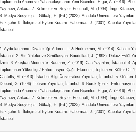
Toplumunda Anomi ve Yabancılaşmanın Yeni Biçimleri. Ergur, A. (2016). Pho
Yayınevi, Ankara. 7. Kelimeler ve Şeyler. Foucault, M. (1994). İmge Kitabevi, 
8. Medya Sosyolojisi. Gökalp, E. (Ed.) (2023). Anadolu Üniversitesi Yayınları,
Eskişehir. 9. İletişimsel Eylem Kuramı. Habermas, J. (2001). Kabalcı Yayınlar
İstanbul
1. Aydınlanmanın Diyalektiği. Adorno, T. & Horkheimer, M. (2014). Kabalcı Yay
İstanbul. 2. Simülakrlar ve Simülasyon. Baudrillard, J. (1998). Dokuz Eylül Ya
İzmir. 3. Akışkan Modernite. Bauman, Z. (2019). Can Yayınları, İstanbul. 4. A
Toplumunun Yükselişi / Enformasyon Çağı: Ekonomi, Toplum ve Kültür Cilt 1
Castells, M. (2013). İstanbul Bilgi Üniversitesi Yayınları, İstanbul. 5. Gösteri
Debord, G. (1996). İletişim Yayınları, İstanbul. 6. Buruk Şenlik: Enformasyon
Toplumunda Anomi ve Yabancılaşmanın Yeni Biçimleri. Ergur, A. (2016). Pho
Yayınevi, Ankara. 7. Kelimeler ve Şeyler. Foucault, M. (1994). İmge Kitabevi, 
8. Medya Sosyolojisi. Gökalp, E. (Ed.) (2023). Anadolu Üniversitesi Yayınları,
Eskişehir. 9. İletişimsel Eylem Kuramı. Habermas, J. (2001). Kabalcı Yayınlar
İstanbul