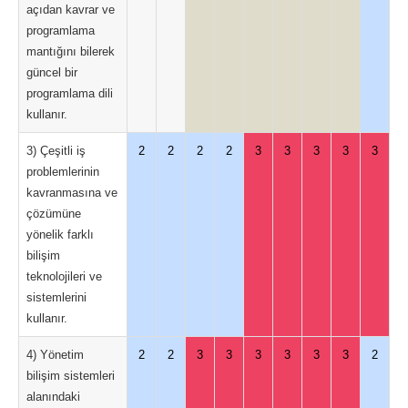
açıdan kavrar ve
programlama
mantığını bilerek
güncel bir
programlama dili
kullanır.
3) Çeşitli iş
2
2
2
2
3
3
3
3
3
problemlerinin
kavranmasına ve
çözümüne
yönelik farklı
bilişim
teknolojileri ve
sistemlerini
kullanır.
4) Yönetim
2
2
3
3
3
3
3
3
2
bilişim sistemleri
alanındaki