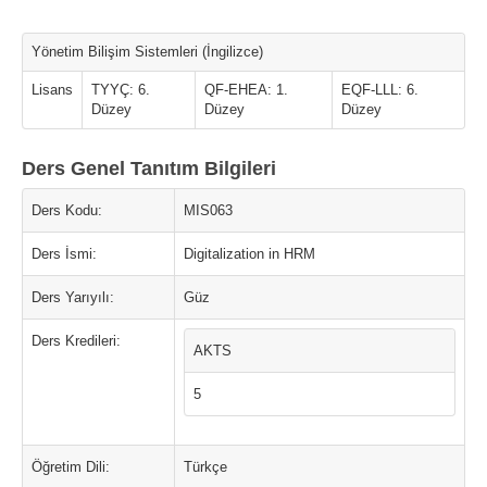
Yönetim Bilişim Sistemleri (İngilizce)
Lisans
TYYÇ: 6.
QF-EHEA: 1.
EQF-LLL: 6.
Düzey
Düzey
Düzey
Ders Genel Tanıtım Bilgileri
Ders Kodu:
MIS063
Ders İsmi:
Digitalization in HRM
Ders Yarıyılı:
Güz
Ders Kredileri:
AKTS
5
Öğretim Dili:
Türkçe