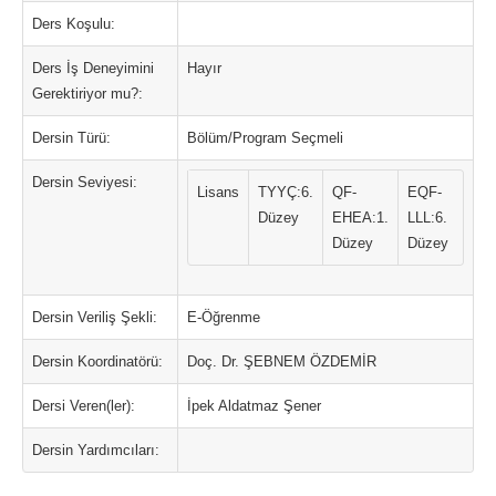
Ders Koşulu:
Ders İş Deneyimini
Hayır
Gerektiriyor mu?:
Dersin Türü:
Bölüm/Program Seçmeli
Dersin Seviyesi:
Lisans
TYYÇ:6.
QF-
EQF-
Düzey
EHEA:1.
LLL:6.
Düzey
Düzey
Dersin Veriliş Şekli:
E-Öğrenme
Dersin Koordinatörü:
Doç. Dr. ŞEBNEM ÖZDEMİR
Dersi Veren(ler):
İpek Aldatmaz Şener
Dersin Yardımcıları: