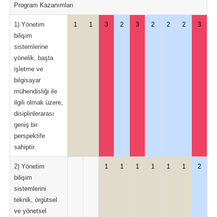
Program Kazanımları
1) Yönetim
1
1
3
2
3
2
2
2
3
bilişim
sistemlerine
yönelik, başta
işletme ve
bilgisayar
mühendisliği ile
ilgili olmak üzere,
disiplinlerarası
geniş bir
perspektife
sahiptir.
2) Yönetim
1
1
1
1
1
1
2
bilişim
sistemlerini
teknik, örgütsel
ve yönetsel