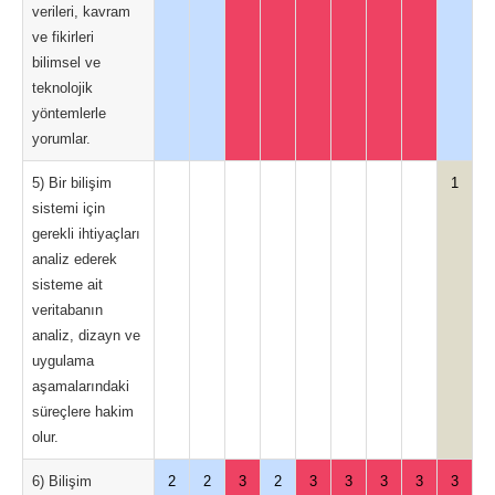
verileri, kavram
ve fikirleri
bilimsel ve
teknolojik
yöntemlerle
yorumlar.
5) Bir bilişim
1
sistemi için
gerekli ihtiyaçları
analiz ederek
sisteme ait
veritabanın
analiz, dizayn ve
uygulama
aşamalarındaki
süreçlere hakim
olur.
6) Bilişim
2
2
3
2
3
3
3
3
3