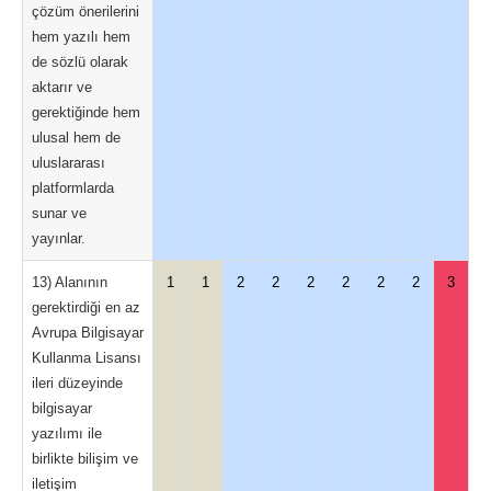
çözüm önerilerini
hem yazılı hem
de sözlü olarak
aktarır ve
gerektiğinde hem
ulusal hem de
uluslararası
platformlarda
sunar ve
yayınlar.
13) Alanının
1
1
2
2
2
2
2
2
3
gerektirdiği en az
Avrupa Bilgisayar
Kullanma Lisansı
ileri düzeyinde
bilgisayar
yazılımı ile
birlikte bilişim ve
iletişim