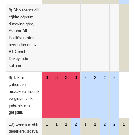
8) Bir yabancı dili
1
eğitim-öğretim
düzeyine göre,
Avrupa Dil
Portföyü kriteri
açısından en az
B1 Genel
Düzeyi’nde
kullanır.
9) Takım
3
3
3
3
2
2
2
2
çalışması,
müzakere, liderlik
ve girişimcilik
yeteneklerini
geliştirir.
10) Evrensel etik
1
1
1
2
1
1
2
2
1
değerlere, sosyal