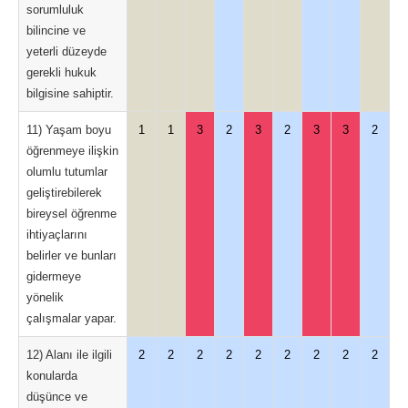
sorumluluk
bilincine ve
yeterli düzeyde
gerekli hukuk
bilgisine sahiptir.
11) Yaşam boyu
1
1
3
2
3
2
3
3
2
öğrenmeye ilişkin
olumlu tutumlar
geliştirebilerek
bireysel öğrenme
ihtiyaçlarını
belirler ve bunları
gidermeye
yönelik
çalışmalar yapar.
12) Alanı ile ilgili
2
2
2
2
2
2
2
2
2
konularda
düşünce ve