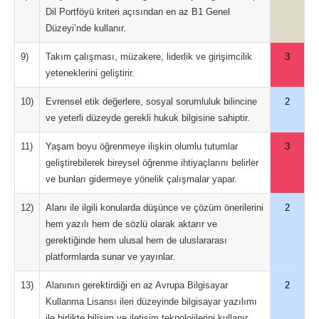
Dil Portföyü kriteri açısından en az B1 Genel
Düzeyi’nde kullanır.
9)
Takım çalışması, müzakere, liderlik ve girişimcilik
3
yeteneklerini geliştirir.
10)
Evrensel etik değerlere, sosyal sorumluluk bilincine
2
ve yeterli düzeyde gerekli hukuk bilgisine sahiptir.
11)
Yaşam boyu öğrenmeye ilişkin olumlu tutumlar
3
geliştirebilerek bireysel öğrenme ihtiyaçlarını belirler
ve bunları gidermeye yönelik çalışmalar yapar.
12)
Alanı ile ilgili konularda düşünce ve çözüm önerilerini
2
hem yazılı hem de sözlü olarak aktarır ve
gerektiğinde hem ulusal hem de uluslararası
platformlarda sunar ve yayınlar.
13)
Alanının gerektirdiği en az Avrupa Bilgisayar
2
Kullanma Lisansı ileri düzeyinde bilgisayar yazılımı
ile birlikte bilişim ve iletişim teknolojilerini kullanır.