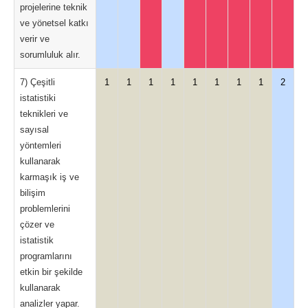
projelerine teknik
ve yönetsel katkı
verir ve
sorumluluk alır.
7) Çeşitli
1
1
1
1
1
1
1
1
2
istatistiki
teknikleri ve
sayısal
yöntemleri
kullanarak
karmaşık iş ve
bilişim
problemlerini
çözer ve
istatistik
programlarını
etkin bir şekilde
kullanarak
analizler yapar.