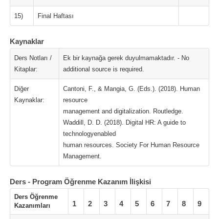
15)
Final Haftası
Kaynaklar
Ders Notları /
Ek bir kaynağa gerek duyulmamaktadır. - No
Kitaplar:
additional source is required.
Diğer
Cantoni, F., & Mangia, G. (Eds.). (2018). Human
Kaynaklar:
resource
management and digitalization. Routledge.
Waddill, D. D. (2018). Digital HR: A guide to
technologyenabled
human resources. Society For Human Resource
Management.
Ders - Program Öğrenme Kazanım İlişkisi
Ders Öğrenme
1
2
3
4
5
6
7
8
9
Kazanımları