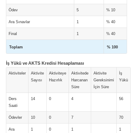
Ödev
5
% 10
Ara Sınavlar
1
% 40
Final
1
% 40
Toplam
% 100
İş Yükü ve AKTS Kredisi Hesaplaması
Aktiviteler
Aktivite
Aktiviteye
Aktivitede
Aktivite
İş
Sayısı
Hazırlık
Harcanan
Gereksinimi
Yükü
Süre
İçin Süre
Ders
14
0
4
56
Saati
Ödevler
10
0
7
70
Ara
1
0
1
1