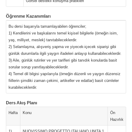
Görsel destekli konuşma pratikleri
Öğrenme Kazanımları
Bu dersi başarıyla tamamlayabilen öğrenciler;
1) Kendilerini ve başkalarını temel kişisel bilgilerle (örneğin isim,
yaş, milliyet, meslek) tanıtabileceklerdir.
2) Selamlaşma, alışveriş yapma ve yiyecek-içecek siparişi gibi
günlük durumlarla ilgili yaygın ifadeleri anlayıp kullanabileceklerdir.
3) Aile, günlük rutinler ve yer tarifleri gibi tanıdık konularda basit
sorular sorup yanıtlayabileceklerdir.
4) Temel dil bilgisi yapılarıyla (örneğin düzenli ve yaygın düzensiz
fiillerin şimdiki zaman çekimi, artikeller ve edatlar) basit cümleler
kurabileceklerdir.
Ders Akış Planı
Hafta
Konu
Ön
Hazırlık
1)
NUOVISSIMO PROGETTO ITALIANO UNITA 1