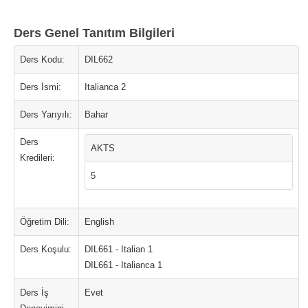
Ders Genel Tanıtım Bilgileri
Ders Kodu:
DIL662
Ders İsmi:
Italianca 2
Ders Yarıyılı:
Bahar
Ders
AKTS
Kredileri:
5
Öğretim Dili:
English
Ders Koşulu:
DIL661 - Italian 1
DIL661 - Italianca 1
Ders İş
Evet