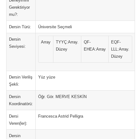
Deneyimini
Gerektiriyor
mu?:
Dersin Türü:
Üniversite Seçmeli
Dersin
Array
TYYÇ:Array.
QF-
EQF-
Seviyesi:
Düzey
EHEA:Array
LLL:Array.
Düzey
Dersin Veriliş
Yüz yüze
Şekli:
Dersin
Öğr. Gör. MERVE KESKİN
Koordinatörü:
Dersi
Francesca Astrid Pelligra
Veren(ler):
Dersin