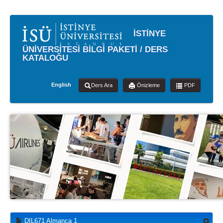
İSTİNYE
ÜNİVERSİTESİ BİLGİ PAKETİ / DERS
KATALOĞU
English
Ders Ara
Önizleme
PDF
DIL671 Almanca 1