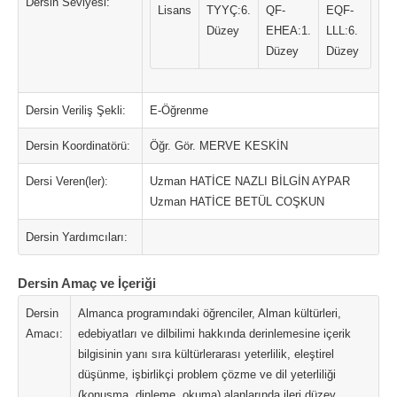
Dersin Seviyesi:
Lisans
TYYÇ:6.
QF-
EQF-
Düzey
EHEA:1.
LLL:6.
Düzey
Düzey
Dersin Veriliş Şekli:
E-Öğrenme
Dersin Koordinatörü:
Öğr. Gör. MERVE KESKİN
Dersi Veren(ler):
Uzman HATİCE NAZLI BİLGİN AYPAR
Uzman HATİCE BETÜL COŞKUN
Dersin Yardımcıları:
Dersin Amaç ve İçeriği
Dersin
Almanca programındaki öğrenciler, Alman kültürleri,
Amacı:
edebiyatları ve dilbilimi hakkında derinlemesine içerik
bilgisinin yanı sıra kültürlerarası yeterlilik, eleştirel
düşünme, işbirlikçi problem çözme ve dil yeterliliği
(konuşma, dinleme, okuma) alanlarında ileri düzey