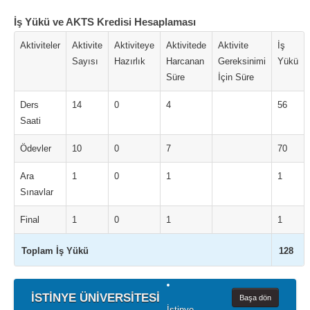
İş Yükü ve AKTS Kredisi Hesaplaması
Aktiviteler
Aktivite
Aktiviteye
Aktivitede
Aktivite
İş
Sayısı
Hazırlık
Harcanan
Gereksinimi
Yükü
Süre
İçin Süre
Ders
14
0
4
56
Saati
Ödevler
10
0
7
70
Ara
1
0
1
1
Sınavlar
Final
1
0
1
1
Toplam İş Yükü
128
İSTİNYE ÜNİVERSİTESİ
Başa dön
İstinye