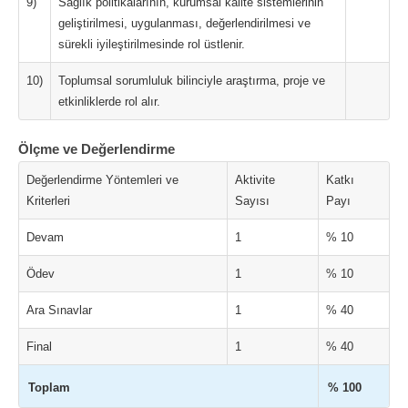
9)
Sağlık politikalarının, kurumsal kalite sistemlerinin
geliştirilmesi, uygulanması, değerlendirilmesi ve
sürekli iyileştirilmesinde rol üstlenir.
10)
Toplumsal sorumluluk bilinciyle araştırma, proje ve
etkinliklerde rol alır.
Ölçme ve Değerlendirme
Değerlendirme Yöntemleri ve
Aktivite
Katkı
Kriterleri
Sayısı
Payı
Devam
1
% 10
Ödev
1
% 10
Ara Sınavlar
1
% 40
Final
1
% 40
Toplam
% 100