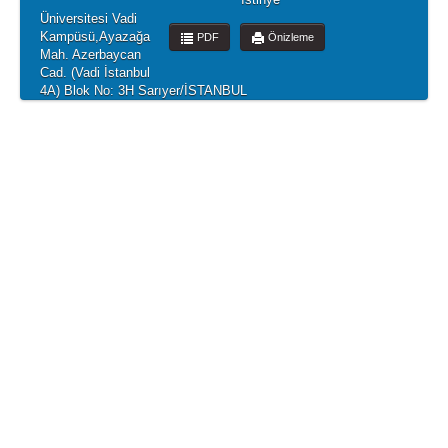
Üniversitesi Vadi
Kampüsü,Ayazağa
PDF
Önizleme
Mah. Azerbaycan
Cad. (Vadi İstanbul
4A) Blok No: 3H Sarıyer/İSTANBUL