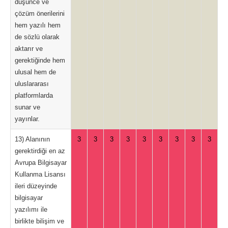
düşünce ve
çözüm önerilerini
hem yazılı hem
de sözlü olarak
aktarır ve
gerektiğinde hem
ulusal hem de
uluslararası
platformlarda
sunar ve
yayınlar.
13) Alanının
3
3
3
3
3
3
3
3
3
gerektirdiği en az
Avrupa Bilgisayar
Kullanma Lisansı
ileri düzeyinde
bilgisayar
yazılımı ile
birlikte bilişim ve