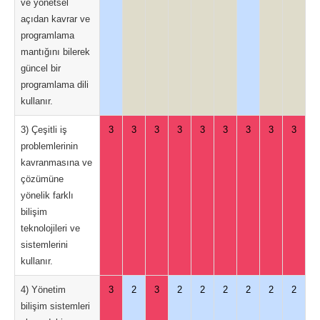
ve yönetsel
açıdan kavrar ve
programlama
mantığını bilerek
güncel bir
programlama dili
kullanır.
3) Çeşitli iş
3
3
3
3
3
3
3
3
3
problemlerinin
kavranmasına ve
çözümüne
yönelik farklı
bilişim
teknolojileri ve
sistemlerini
kullanır.
4) Yönetim
3
2
3
2
2
2
2
2
2
bilişim sistemleri