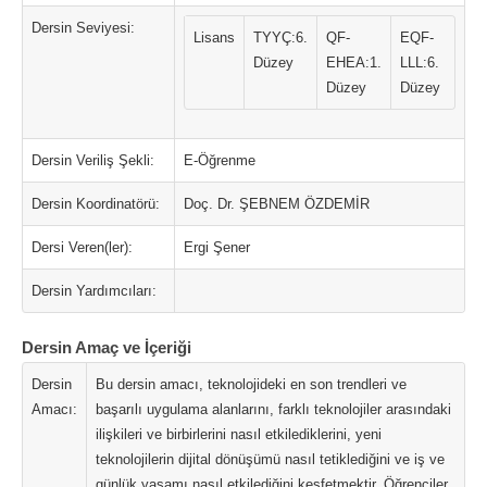
Dersin Seviyesi:
Lisans
TYYÇ:6.
QF-
EQF-
Düzey
EHEA:1.
LLL:6.
Düzey
Düzey
Dersin Veriliş Şekli:
E-Öğrenme
Dersin Koordinatörü:
Doç. Dr. ŞEBNEM ÖZDEMİR
Dersi Veren(ler):
Ergi Şener
Dersin Yardımcıları:
Dersin Amaç ve İçeriği
Dersin
Bu dersin amacı, teknolojideki en son trendleri ve
Amacı:
başarılı uygulama alanlarını, farklı teknolojiler arasındaki
ilişkileri ve birbirlerini nasıl etkilediklerini, yeni
teknolojilerin dijital dönüşümü nasıl tetiklediğini ve iş ve
günlük yaşamı nasıl etkilediğini keşfetmektir. Öğrenciler,