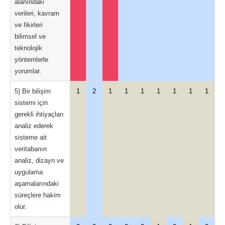
alanındaki
verileri, kavram
ve fikirleri
bilimsel ve
teknolojik
yöntemlerle
yorumlar.
5) Bir bilişim
1
2
1
1
1
1
1
1
1
sistemi için
gerekli ihtiyaçları
analiz ederek
sisteme ait
veritabanın
analiz, dizayn ve
uygulama
aşamalarındaki
süreçlere hakim
olur.