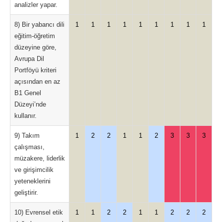
analizler yapar.
8) Bir yabancı dili
1
1
1
1
1
1
1
1
1
eğitim-öğretim
düzeyine göre,
Avrupa Dil
Portföyü kriteri
açısından en az
B1 Genel
Düzeyi’nde
kullanır.
9) Takım
1
2
2
1
1
2
3
3
3
çalışması,
müzakere, liderlik
ve girişimcilik
yeteneklerini
geliştirir.
10) Evrensel etik
1
1
2
2
1
1
2
2
2