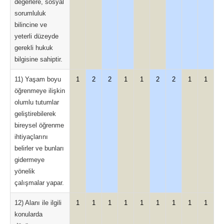
değerlere, sosyal
sorumluluk
bilincine ve
yeterli düzeyde
gerekli hukuk
bilgisine sahiptir.
11) Yaşam boyu
1
2
2
1
1
2
2
1
1
öğrenmeye ilişkin
olumlu tutumlar
geliştirebilerek
bireysel öğrenme
ihtiyaçlarını
belirler ve bunları
gidermeye
yönelik
çalışmalar yapar.
12) Alanı ile ilgili
1
1
1
1
1
1
1
1
1
konularda