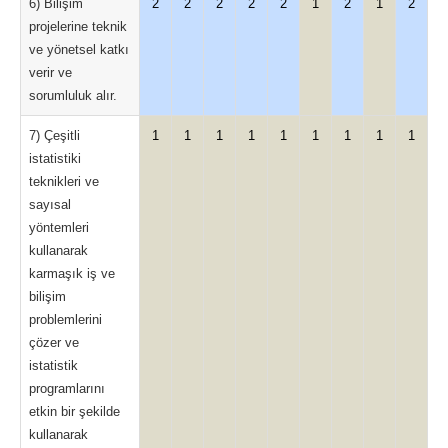
6) Bilişim
2
2
2
2
2
1
2
1
2
projelerine teknik
ve yönetsel katkı
verir ve
sorumluluk alır.
7) Çeşitli
1
1
1
1
1
1
1
1
1
istatistiki
teknikleri ve
sayısal
yöntemleri
kullanarak
karmaşık iş ve
bilişim
problemlerini
çözer ve
istatistik
programlarını
etkin bir şekilde
kullanarak