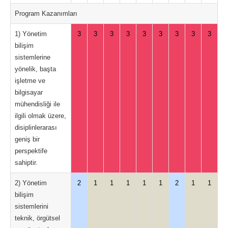
Program Kazanımları
1) Yönetim
3
3
3
3
3
3
3
3
3
bilişim
sistemlerine
yönelik, başta
işletme ve
bilgisayar
mühendisliği ile
ilgili olmak üzere,
disiplinlerarası
geniş bir
perspektife
sahiptir.
2) Yönetim
2
1
1
1
1
1
2
1
1
bilişim
sistemlerini
teknik, örgütsel