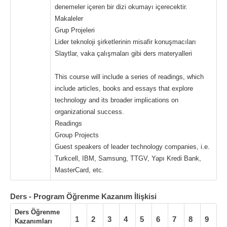
denemeler içeren bir dizi okumayı içerecektir.
Makaleler
Grup Projeleri
Lider teknoloji şirketlerinin misafir konuşmacıları
Slaytlar, vaka çalışmaları gibi ders materyalleri
This course will include a series of readings, which
include articles, books and essays that explore
technology and its broader implications on
organizational success.
Readings
Group Projects
Guest speakers of leader technology companies, i.e.
Turkcell, IBM, Samsung, TTGV, Yapı Kredi Bank,
MasterCard, etc.
Ders - Program Öğrenme Kazanım İlişkisi
Ders Öğrenme
1
2
3
4
5
6
7
8
9
Kazanımları