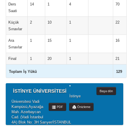
Ders
14
1
4
70
Saati
Küçük
2
10
1
22
Sınavlar
Ara
1
15
1
16
Sınavlar
Final
1
20
1
21
Toplam İş Yükü
129
İSTİNYE ÜNİVERSİTESİ
Başa dön
İstinye
Üniversitesi Vadi
Kampüsü,Ayazağa
PDF
Önizleme
Mah. Azerbaycan
Cad. (Vadi İstanbul
4A) Blok No: 3H Sarıyer/İSTANBUL