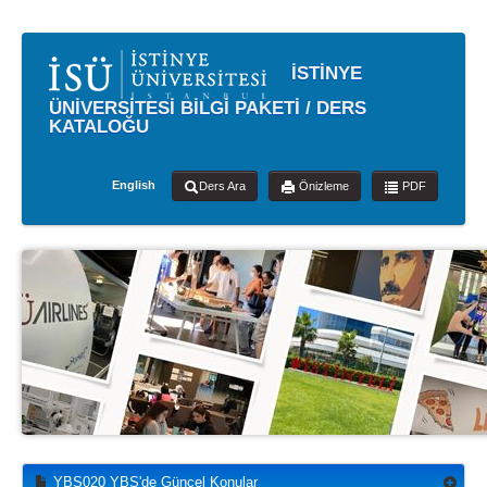
İSTİNYE
ÜNİVERSİTESİ BİLGİ PAKETİ / DERS
KATALOĞU
English
Ders Ara
Önizleme
PDF
YBS020 YBS'de Güncel Konular