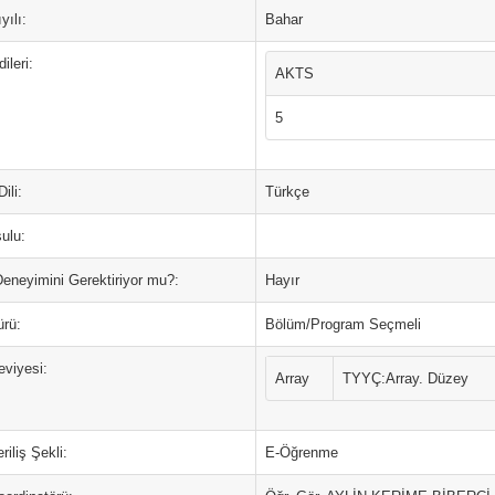
yılı:
Bahar
ileri:
AKTS
5
ili:
Türkçe
ulu:
Deneyimini Gerektiriyor mu?:
Hayır
ürü:
Bölüm/Program Seçmeli
eviyesi:
Array
TYYÇ:Array. Düzey
riliş Şekli:
E-Öğrenme