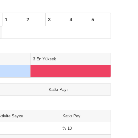
1
2
3
4
5
3 En Yüksek
Katkı Payı
ktivite Sayısı
Katkı Payı
% 10