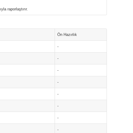
la raporlaştırır.
Ön Hazırlık
-
-
-
-
-
-
-
-