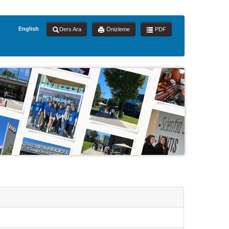
English
Ders Ara
Önizleme
PDF