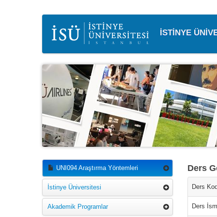
İSTİNYE ÜNİV
Ders Ge
UNI094 Araştırma Yöntemleri
Ders Kod
İstinye Üniversitesi
Ders İsm
Akademik Programlar