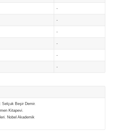
-
-
-
-
-
-
i: Selçuk Beşir Demir.
kmen Kitapevi.
leri. Nobel Akademik