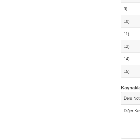
9)
10)
11)
12)
14)
15)
Kaynakl
Ders Notl
Diğer Ka