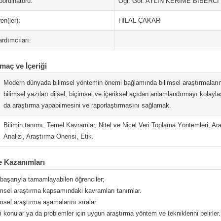
oordinatörü:
Öğr. Gör. AYLİN KERİME BİBERCİ
en(ler):
HİLAL ÇAKAR
rdımcıları:
maç ve İçeriği
Modern dünyada bilimsel yöntemin önemi bağlamında bilimsel araştırmaların 
bilimsel yazıları dilsel, biçimsel ve içeriksel açıdan anlamlandırmayı kolayl
da araştırma yapabilmesini ve raporlaştırmasını sağlamak.
Bilimin tanımı, Temel Kavramlar, Nitel ve Nicel Veri Toplama Yöntemleri, 
Analizi, Araştırma Önerisi, Etik.
 Kazanımları
 başarıyla tamamlayabilen öğrenciler;
limsel araştırma kapsamındaki kavramları tanımlar.
imsel araştırma aşamalarını sıralar
li konular ya da problemler için uygun araştırma yöntem ve tekniklerini belirler.