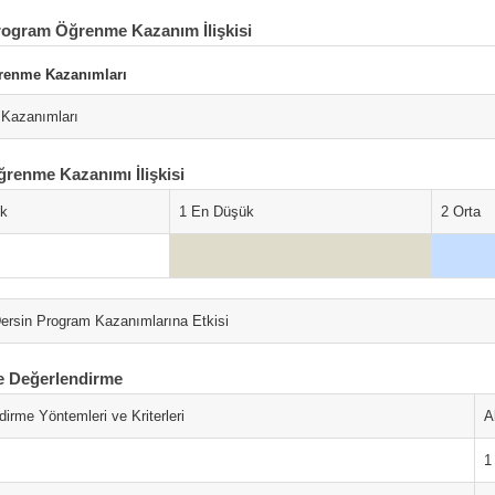
rogram Öğrenme Kazanım İlişkisi
renme Kazanımları
Kazanımları
ğrenme Kazanımı İlişkisi
ok
1 En Düşük
2 Orta
ersin Program Kazanımlarına Etkisi
e Değerlendirme
irme Yöntemleri ve Kriterleri
A
1