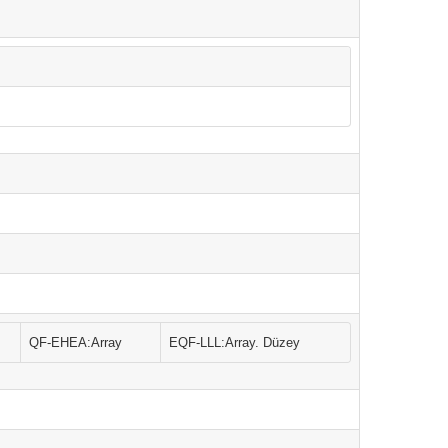
QF-EHEA:Array
EQF-LLL:Array. Düzey