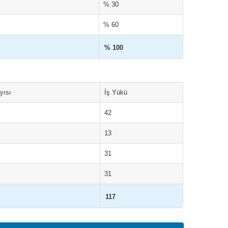
% 30
% 60
% 100
yısı
İş Yükü
42
13
31
31
117