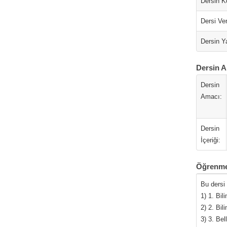
Dersin K
Dersi Ver
Dersin Ya
Dersin A
Dersin
Amacı:
Dersin
İçeriği:
Öğrenme
Bu dersi
1) 1. Bi
2) 2. Bil
3) 3. Bel