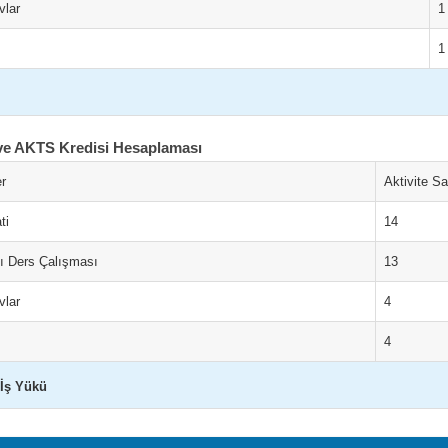
vlar
1
1
ve AKTS Kredisi Hesaplaması
er
Aktivite Sa
ti
14
şı Ders Çalışması
13
vlar
4
4
İş Yükü