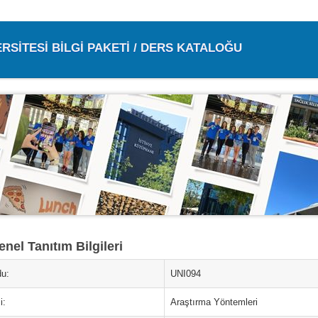
ERSİTESİ BİLGİ PAKETİ / DERS KATALOĞU
nel Tanıtım Bilgileri
u:
UNI094
i:
Araştırma Yöntemleri