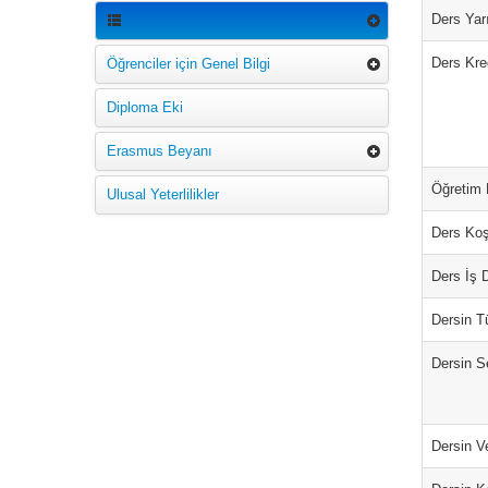
Ders Yarı
Ders Kred
Öğrenciler için Genel Bilgi
Diploma Eki
Erasmus Beyanı
Öğretim D
Ulusal Yeterlilikler
Ders Koş
Ders İş 
Dersin T
Dersin S
Dersin Ve