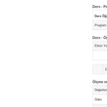
Ders - P
Ders Öğ
Program 
Ders - Ö
Etkisi Y
D
Ölçme v
Değerlend
Ödev