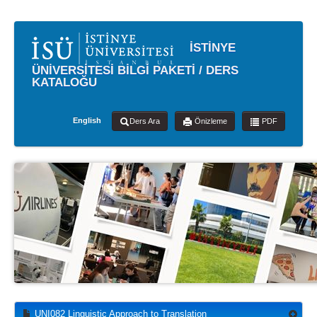
İSTİNYE
ÜNİVERSİTESİ BİLGİ PAKETİ / DERS
KATALOĞU
English
Ders Ara
Önizleme
PDF
UNI082 Linguistic Approach to Translation