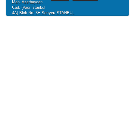
Mah. Azerbaycan
Cad. (Vadi İstanbul
4A) Blok No: 3H Sarıyer/İSTANBUL