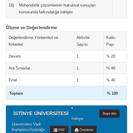
18)
Mühendislik çözümlerinin hukuksal sonuçları
konusunda farkındalığa sahiptir.
Ölçme ve Değerlendirme
Değerlendirme Yöntemleri ve
Aktivite
Katkı
Kriterleri
Sayısı
Payı
Devam
1
% 20
Ara Sınavlar
1
% 40
Final
1
% 40
Toplam
% 100
İSTİNYE ÜNİVERSİTESİ
Başa dön
İstinye
Üniversitesi Vadi
Kampüsü,Ayazağa
PDF
Önizleme