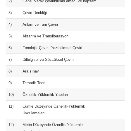
2)
Genel olarak çeviribilimin amacı ve kapsamı
3)
Çeviri Denkliği
4)
Anlam ve Tam Çeviri
5)
Aktarım ve Transliterasyon
6)
Fonolojik Çeviri, Yazıbilimsel Çeviri
7)
Dilbilgisel ve Sözcüksel Çeviri
8)
Ara sınav
9)
Tematik Teori
10)
Öznellik-Yüklemlik Yapıları
11)
Cümle Düzeyinde Öznellik-Yüklemlik
Uygulamaları
12)
Metin Düzeyinde Öznellik-Yüklemlik