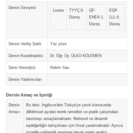
Dersin Seviyesi:
Lisans
TYYÇ:6.
QF-
EQF-
Düzey
EHEA:1.
LLL:6.
Düzey
Düzey
Dersin Veriliş Şekli:
Yüz yüze
Dersin Koordinatörü:
Dr. Öğr. Üy. ÜLKÜ KÖLEMEN
Dersi Veren(ler):
Rahim Sarı
Dersin Yardımcıları:
Dersin Amaç ve İçeriği
Dersin
Bu ders, İngilizce'den Türkçe'ye çeviri konusunda
Amacı:
dilbilimsel açıdan teorik temelleri ve pratik çalışmaları
tanıtmayı amaçlamaktadır. Metinsel ve dinamik
eşdeğerliğin tartışılması için fırsat yaratmaktadır. Ayrıca
öznellik-yüklemlik teorisine dayalı metin analizi