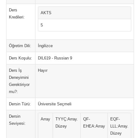
Ders
AKTS
Kredileri:
5
Öğretim Dili:
İngilizce
Ders Koşulu:
DIL619 - Russian 9
Ders İş
Hayır
Deneyimini
Gerektiriyor
mu?:
Dersin Türü:
Üniversite Seçmeli
Dersin
Array
TYYÇ:Array.
QF-
EQF-
Seviyesi:
Düzey
EHEA:Array
LLL:Array.
Düzey