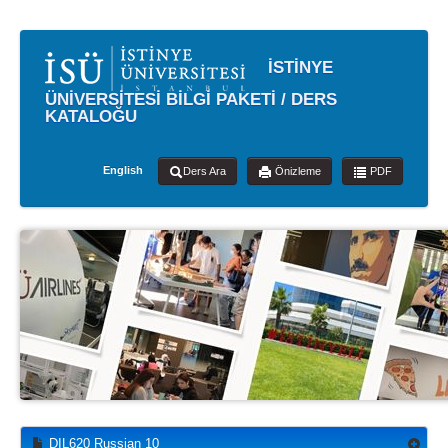
İSTİNYE
ÜNİVERSİTESİ BİLGİ PAKETİ / DERS
KATALOĞU
English
Ders Ara
Önizleme
PDF
DIL620 Russian 10