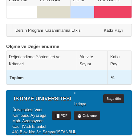
Dersin Program Kazanımlarına Etkisi
Katkı Payı
Ölçme ve Değerlendirme
Değerlendirme Yöntemleri ve
Aktivite
Katkı
Kriterleri
Sayısı
Payı
Toplam
%
İSTİNYE ÜNİVERSİTESİ
Başa dön
İstinye
Üniversitesi Vadi
Kampüsü,Ayazağa
PDF
Önizleme
Mah. Azerbaycan
Cad. (Vadi İstanbul
4A) Blok No: 3H Sarıyer/İSTANBUL