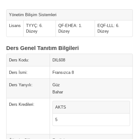
Yönetim Bilişim Sistemleri
Lisans
TYYÇ: 6.
QF-EHEA: 1.
EQF-LLL: 6.
Düzey
Düzey
Düzey
Ders Genel Tanıtım Bilgileri
Ders Kodu:
DIL608
Ders İsmi:
Fransızca 8
Ders Yarıyılı:
Güz
Bahar
Ders Kredileri:
AKTS
5