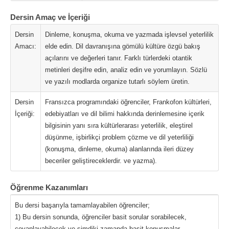
Dersin Amaç ve İçeriği
Dersin
Dinleme, konuşma, okuma ve yazmada işlevsel yeterlilik
Amacı:
elde edin. Dil davranışına gömülü kültüre özgü bakış
açılarını ve değerleri tanır. Farklı türlerdeki otantik
metinleri deşifre edin, analiz edin ve yorumlayın. Sözlü
ve yazılı modlarda organize tutarlı söylem üretin.
Dersin
Fransızca programındaki öğrenciler, Frankofon kültürleri,
İçeriği:
edebiyatları ve dil bilimi hakkında derinlemesine içerik
bilgisinin yanı sıra kültürlerarası yeterlilik, eleştirel
düşünme, işbirlikçi problem çözme ve dil yeterliliği
(konuşma, dinleme, okuma) alanlarında ileri düzey
beceriler geliştireceklerdir. ve yazma).
Öğrenme Kazanımları
Bu dersi başarıyla tamamlayabilen öğrenciler;
1) Bu dersin sonunda, öğrenciler basit sorular sorabilecek,
cevaplayabilecek ve şimdiki zamanda basit konuşmalar