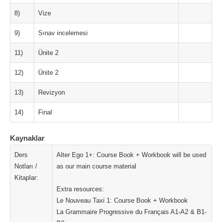
8)
Vize
9)
Sınav incelemesi
11)
Ünite 2
12)
Ünite 2
13)
Revizyon
14)
Final
Kaynaklar
Ders
Alter Ego 1+: Course Book + Workbook will be used
Notları /
as our main course material
Kitaplar:
Extra resources:
Le Nouveau Taxi 1: Course Book + Workbook
La Grammaire Progressive du Français A1-A2 & B1-