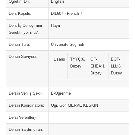
Öğretim Dili:
English
Ders Koşulu:
DIL607 - French 7
Ders İş Deneyimini
Hayır
Gerektiriyor mu?:
Dersin Türü:
Üniversite Seçmeli
Dersin Seviyesi:
Lisans
TYYÇ:6.
QF-
EQF-
Düzey
EHEA:1.
LLL:6.
Düzey
Düzey
Dersin Veriliş Şekli:
E-Öğrenme
Dersin Koordinatörü:
Öğr. Gör. MERVE KESKİN
Dersi Veren(ler):
Dersin Yardımcıları: