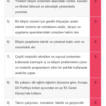
4)
Yönetim bilişim sistemleri alanındaki verileri, kavram
3
ve fikirleri bilimsel ve teknolojik yöntemlerle
yorumlar.
5)
Bir bilişim sistemi için gerekli ihtiyaçları analiz
3
ederek sisteme ait veritabanın analiz, dizayn ve
uygulama aşamalarındaki süreçlere hakim olur.
6)
Bilişim projelerine teknik ve yönetsel katkı verir ve
3
sorumluluk alır.
7)
Çeşitli istatistiki teknikleri ve sayısal yöntemleri
3
kullanarak karmaşık iş ve bilişim problemlerini çözer
ve istatistik programlarını etkin bir şekilde kullanarak
analizler yapar.
8)
Bir yabancı dili eğitim-öğretim düzeyine göre, Avrupa
3
Dil Portföyü kriteri açısından en az B1 Genel
Düzeyi’nde kullanır.
9)
Takım çalışması, müzakere, liderlik ve girişimcilik
3