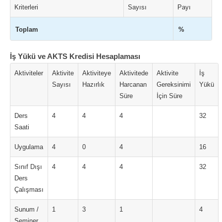
Kriterleri
Sayısı
Payı
Toplam
%
İş Yükü ve AKTS Kredisi Hesaplaması
Aktiviteler
Aktivite
Aktiviteye
Aktivitede
Aktivite
İş
Sayısı
Hazırlık
Harcanan
Gereksinimi
Yükü
Süre
İçin Süre
Ders
4
4
4
32
Saati
Uygulama
4
0
4
16
Sınıf Dışı
4
4
4
32
Ders
Çalışması
Sunum /
1
3
1
4
Seminer