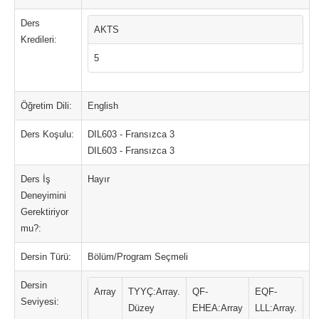
Ders
AKTS
Kredileri:
5
Öğretim Dili:
English
Ders Koşulu:
DIL603 - Fransızca 3
DIL603 - Fransızca 3
Ders İş
Hayır
Deneyimini
Gerektiriyor
mu?:
Dersin Türü:
Bölüm/Program Seçmeli
Dersin
Array
TYYÇ:Array.
QF-
EQF-
Seviyesi:
Düzey
EHEA:Array
LLL:Array.