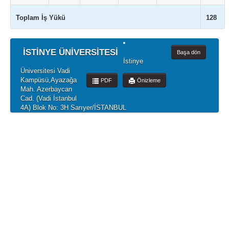
Toplam İş Yükü
128
İSTİNYE ÜNİVERSİTESİ
Başa dön
İstinye
Üniversitesi Vadi
Kampüsü,Ayazağa
PDF
Önizleme
Mah. Azerbaycan
Cad. (Vadi İstanbul
4A) Blok No: 3H Sarıyer/İSTANBUL