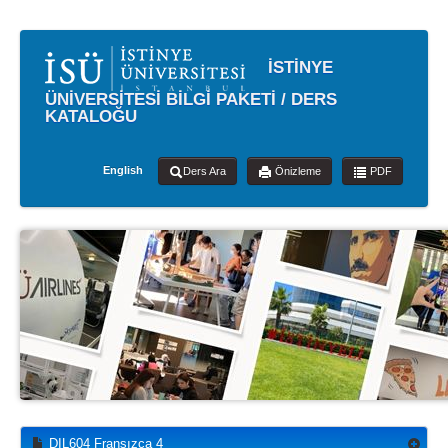
İSTİNYE
ÜNİVERSİTESİ BİLGİ PAKETİ / DERS
KATALOĞU
English
Ders Ara
Önizleme
PDF
DIL604 Fransızca 4