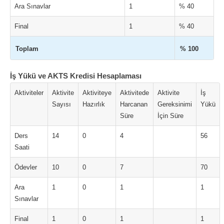
Ara Sınavlar
1
% 40
Final
1
% 40
Toplam
% 100
İş Yükü ve AKTS Kredisi Hesaplaması
Aktiviteler
Aktivite
Aktiviteye
Aktivitede
Aktivite
İş
Sayısı
Hazırlık
Harcanan
Gereksinimi
Yükü
Süre
İçin Süre
Ders
14
0
4
56
Saati
Ödevler
10
0
7
70
Ara
1
0
1
1
Sınavlar
Final
1
0
1
1