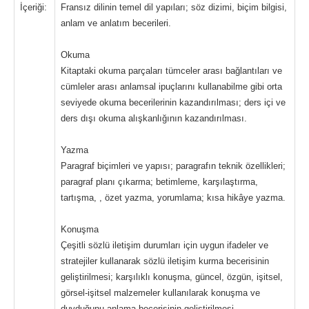
İçeriği:
Fransız dilinin temel dil yapıları; söz dizimi, biçim bilgisi,
anlam ve anlatım becerileri.
Okuma
Kitaptaki okuma parçaları tümceler arası bağlantıları ve
cümleler arası anlamsal ipuçlarını kullanabilme gibi orta
seviyede okuma becerilerinin kazandırılması; ders içi ve
ders dışı okuma alışkanlığının kazandırılması.
Yazma
Paragraf biçimleri ve yapısı; paragrafın teknik özellikleri;
paragraf planı çıkarma; betimleme, karşılaştırma,
tartışma, , özet yazma, yorumlama; kısa hikâye yazma.
Konuşma
Çeşitli sözlü iletişim durumları için uygun ifadeler ve
stratejiler kullanarak sözlü iletişim kurma becerisinin
geliştirilmesi; karşılıklı konuşma, güncel, özgün, işitsel,
görsel-işitsel malzemeler kullanılarak konuşma ve
duyduğunu anlama becerisinin geliştirilmesi.