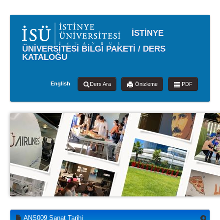
İSTİNYE
ÜNİVERSİTESİ BİLGİ PAKETİ / DERS
KATALOĞU
English
Ders Ara
Önizleme
PDF
ANS009 Sanat Tarihi