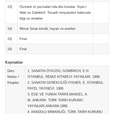
13)
Osmanlı el yazmaları’nda dini konular. Siyer-i
Nebi ve Zübdetü't- Tevarih minyaturleri hakkında
bilgi ve örnekler
14)
Mimar Sinan kimdir, hayatı ve eserleri
15)
Final
16)
Final
Kaynaklar
Ders
1. SANATIN ÖYKÜSÜ, GOMBRICH, E.H.
Notları /
İSTANBUL: REMZİ KİTABEVİ YAYINLARI. 1999.
Kitaplar:
2. SANATIN GEREKLİLİĞİ FISHER, E, İSTANBUL:
PAYEL YAYINEVİ. 1995.
3. EGE VE YUNAN TARİHİ,MANSEL, A.
M.,ANKARA: TÜRK TARİH KURUMU
YAYINLARI,ANKARA 1999.
4. ANADOLU MİMARLIĞI, TÜRK TARİH KURUMU