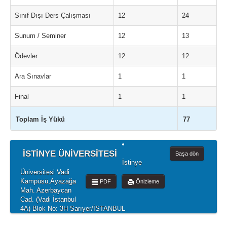
Sınıf Dışı Ders Çalışması
12
24
Sunum / Seminer
12
13
Ödevler
12
12
Ara Sınavlar
1
1
Final
1
1
Toplam İş Yükü
77
İSTİNYE ÜNİVERSİTESİ
Başa dön
İstinye
Üniversitesi Vadi
Kampüsü,Ayazağa
PDF
Önizleme
Mah. Azerbaycan
Cad. (Vadi İstanbul
4A) Blok No: 3H Sarıyer/İSTANBUL