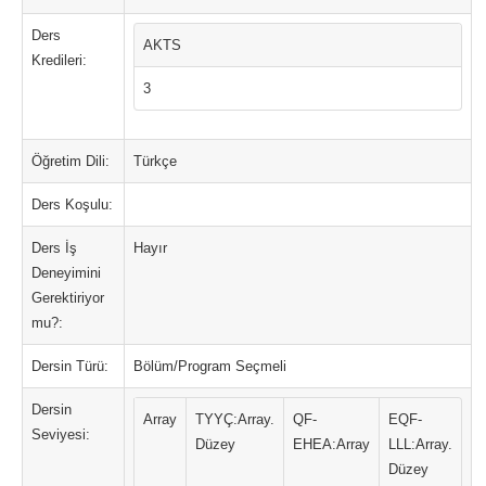
Ders
AKTS
Kredileri:
3
Öğretim Dili:
Türkçe
Ders Koşulu:
Ders İş
Hayır
Deneyimini
Gerektiriyor
mu?:
Dersin Türü:
Bölüm/Program Seçmeli
Dersin
Array
TYYÇ:Array.
QF-
EQF-
Seviyesi:
Düzey
EHEA:Array
LLL:Array.
Düzey