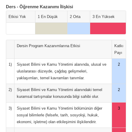
Ders - Öğrenme Kazanımı İlişkisi
Etkisi Yok
1 En Düşük
2 Orta
3 En Yüksek
Dersin Program Kazanımlarına Etkisi
Katkı
Payı
1)
Siyaset Bilimi ve Kamu Yönetimi alanında, ulusal ve
2
uluslararası düzeyde, çağdaş gelişmeleri,
yaklaşımları, temel kavramları tanımlar.
2)
Siyaset Bilimi ve Kamu Yönetimi alanındaki temel
2
kuramsal tartışmalar konusunda bilgi sahibi olur.
3)
Siyaset Bilimi ve Kamu Yönetimi bölümünün diğer
3
sosyal bilimlerle (felsefe, tarih, sosyoloji, hukuk,
ekonomi, işletme) olan etkileşimini ilişkilendirir.