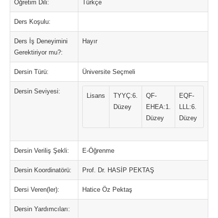
Öğretim Dili:
Türkçe
Ders Koşulu:
Ders İş Deneyimini
Hayır
Gerektiriyor mu?:
Dersin Türü:
Üniversite Seçmeli
Dersin Seviyesi:
Lisans
TYYÇ:6.
QF-
EQF-
Düzey
EHEA:1.
LLL:6.
Düzey
Düzey
Dersin Veriliş Şekli:
E-Öğrenme
Dersin Koordinatörü:
Prof. Dr. HASİP PEKTAŞ
Dersi Veren(ler):
Hatice Öz Pektaş
Dersin Yardımcıları: