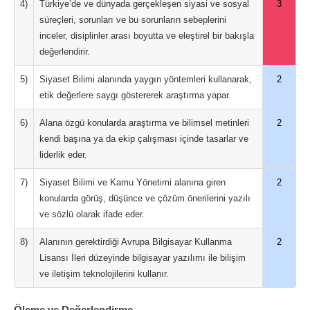
4)
Türkiye’de ve dünyada gerçekleşen siyasi ve sosyal
3
süreçleri, sorunları ve bu sorunların sebeplerini
inceler, disiplinler arası boyutta ve eleştirel bir bakışla
değerlendirir.
5)
Siyaset Bilimi alanında yaygın yöntemleri kullanarak,
2
etik değerlere saygı göstererek araştırma yapar.
6)
Alana özgü konularda araştırma ve bilimsel metinleri
2
kendi başına ya da ekip çalışması içinde tasarlar ve
liderlik eder.
7)
Siyaset Bilimi ve Kamu Yönetimi alanına giren
2
konularda görüş, düşünce ve çözüm önerilerini yazılı
ve sözlü olarak ifade eder.
8)
Alanının gerektirdiği Avrupa Bilgisayar Kullanma
2
Lisansı İleri düzeyinde bilgisayar yazılımı ile bilişim
ve iletişim teknolojilerini kullanır.
Ölçme ve Değerlendirme