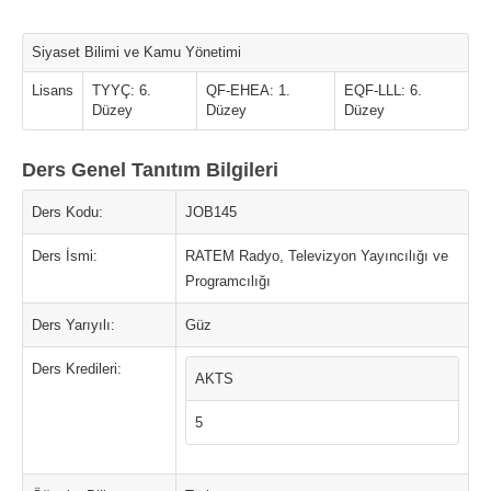
Siyaset Bilimi ve Kamu Yönetimi
Lisans
TYYÇ: 6.
QF-EHEA: 1.
EQF-LLL: 6.
Düzey
Düzey
Düzey
Ders Genel Tanıtım Bilgileri
Ders Kodu:
JOB145
Ders İsmi:
RATEM Radyo, Televizyon Yayıncılığı ve
Programcılığı
Ders Yarıyılı:
Güz
Ders Kredileri:
AKTS
5