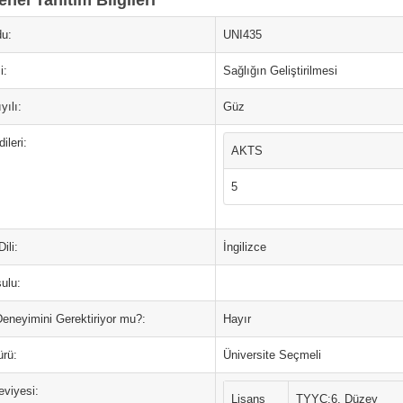
nel Tanıtım Bilgileri
u:
UNI435
i:
Sağlığın Geliştirilmesi
yılı:
Güz
ileri:
AKTS
5
ili:
İngilizce
ulu:
Deneyimini Gerektiriyor mu?:
Hayır
ürü:
Üniversite Seçmeli
eviyesi:
Lisans
TYYÇ:6. Düzey