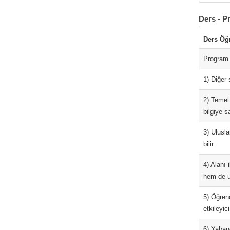
Ders - P
Ders Öğ
Program 
1) Diğer 
2) Temel 
bilgiye sa
3) Ulusla
bilir..
4) Alanı 
hem de ul
5) Öğrend
etkileyici
6) Yabanc