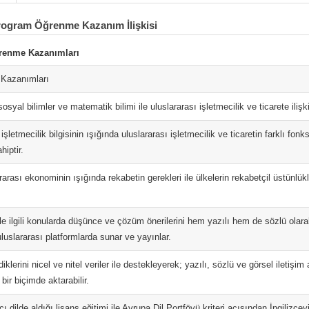
rogram Öğrenme Kazanım İlişkisi
renme Kazanımları
Kazanımları
sosyal bilimler ve matematik bilimi ile uluslararası işletmecilik ve ticarete ilişki
işletmecilik bilgisinin ışığında uluslararası işletmecilik ve ticaretin farklı fonk
hiptir.
rarası ekonominin ışığında rekabetin gerekleri ile ülkelerin rekabetçil üstünlükler
ile ilgili konularda düşünce ve çözüm önerilerini hem yazılı hem de sözlü olar
uslararası platformlarda sunar ve yayınlar.
iklerini nicel ve nitel veriler ile destekleyerek; yazılı, sözlü ve görsel iletişim
 bir biçimde aktarabilir.
ı dilde aldığı lisans eğitimi ile Avrupa Dil Portföyü kriteri açısından İngilizc