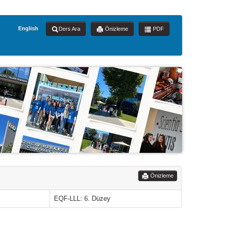
English
Ders Ara
Önizleme
PDF
Önizleme
EQF-LLL: 6. Düzey