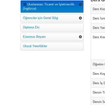
Ders Ge
Uluslararası Ticaret ve İşletmecilik
(İngilizce)
Ders Kod
Öğrenciler için Genel Bilgi
Ders İsm
Diploma Eki
Ders Yarı
Erasmus Beyanı
Ders Kred
Ulusal Yeterlilikler
Öğretim D
Ders Koş
Ders İş 
Dersin T
Dersin S