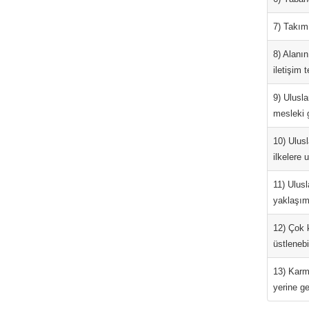
7) Takım 
8) Alanın
iletişim t
9) Ulusla
mesleki ge
10) Ulusl
ilkelere 
11) Ulusl
yaklaşımla
12) Çok k
üstlenebil
13) Karm
yerine get