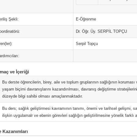
riliş Şekli:
E-Öğrenme
oordinatörü:
Dr. Öğr. Üy. SERPİL TOPÇU
en(ler):
Serpil Topçu
rdımcıları:
maç ve İçeriği
Bu derste öğrencilerin, birey, aile ve toplum gruplarının sağlığının koruması v
yaşam biçimi davranışlarını kazandırılması, davranış değiştirme stratejile
düzeyde bilgi sahibi olması amaçlanmaktadır.
Bu ders; sağlık geliştirmesi kavramının tanımı, önemi ve tarihsel gelişmi, sağ
ilişkin uygulamalr ve ebenin görevleri sağlığın geliştirilmesine yönelik farklı
 Kazanımları