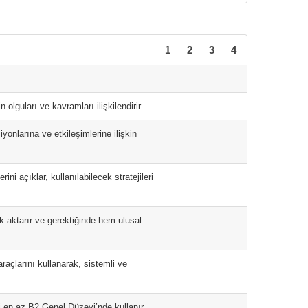
1
2
3
4
n olguları ve kavramları ilişkilendirir
siyonlarına ve etkileşimlerine ilişkin
ini açıklar, kullanılabilecek stratejileri
ak aktarır ve gerektiğinde hem ulusal
 araçlarını kullanarak, sistemli ve
eyi en az B2 Genel Düzeyi’nde kullanır.