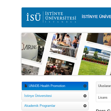
İSTİNYE ÜNİV
UNI435 Health Promotion
Uluslarar
İstinye Üniversitesi
Lisans
Akademik Programlar