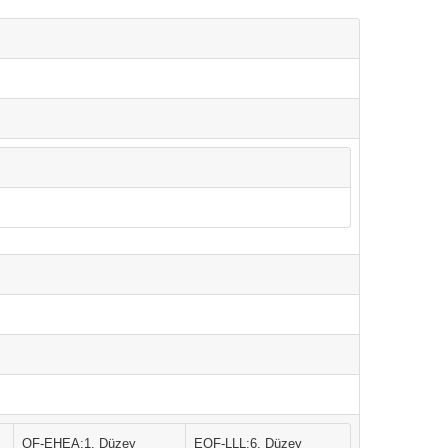
QF-EHEA:1. Düzey
EQF-LLL:6. Düzey