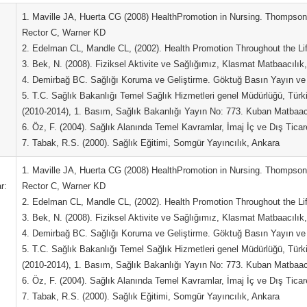
1. Maville JA, Huerta CG (2008) HealthPromotion in Nursing. Thompson
Rector C, Warner KD
2. Edelman CL, Mandle CL, (2002). Health Promotion Throughout the Li
3. Bek, N. (2008). Fiziksel Aktivite ve Sağlığımız, Klasmat Matbaacılık
4. Demirbağ BC. Sağlığı Koruma ve Geliştirme. Göktuğ Basın Yayın v
5. T.C. Sağlık Bakanlığı Temel Sağlık Hizmetleri genel Müdürlüğü, Türk
(2010-2014), 1. Basım, Sağlık Bakanlığı Yayın No: 773. Kuban Matbaacı
6. Öz, F. (2004). Sağlık Alanında Temel Kavramlar, İmaj İç ve Dış Ticar
7. Tabak, R.S. (2000). Sağlık Eğitimi, Somgür Yayıncılık, Ankara
1. Maville JA, Huerta CG (2008) HealthPromotion in Nursing. Thompson
r:
Rector C, Warner KD
2. Edelman CL, Mandle CL, (2002). Health Promotion Throughout the Li
3. Bek, N. (2008). Fiziksel Aktivite ve Sağlığımız, Klasmat Matbaacılık
4. Demirbağ BC. Sağlığı Koruma ve Geliştirme. Göktuğ Basın Yayın v
5. T.C. Sağlık Bakanlığı Temel Sağlık Hizmetleri genel Müdürlüğü, Türk
(2010-2014), 1. Basım, Sağlık Bakanlığı Yayın No: 773. Kuban Matbaacı
6. Öz, F. (2004). Sağlık Alanında Temel Kavramlar, İmaj İç ve Dış Ticar
7. Tabak, R.S. (2000). Sağlık Eğitimi, Somgür Yayıncılık, Ankara