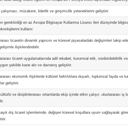
çalışması, müzakere, liderlik ve girişimcilik yeteneklerini geliştirir.
ın gerektirdiği en az Avrupa Bilgisayar Kullanma Lisansı ileri düzeyinde bilgisay
eknolojilerini kullanır.
rarası ticaretin dinamik yapısını ve küresel piyasalardaki değişimleri takip ed
lişimle ilişkilendirebilir.
ararası ticaret uygulamalarında adil rekabet, kurumsal etik, sürdürülebilirlik ve 
uygun şekilde karar alır ve davranış geliştirir.
ararası ekonomik ilişkilerde kültürel farklılıklara duyarlı, toplumsal fayda ve ka
r geliştirir.
ültürlü ve disiplinlerarası ortamlarda ekip içinde etkin çalışır; uluslararası iş bi
ir.
aşık dış ticaret işlemlerinde, değişen küresel koşullara uyum sağlayarak göre
irir.