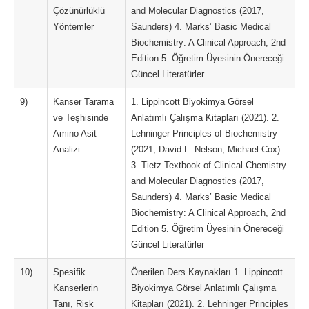
Çözünürlüklü
and Molecular Diagnostics (2017,
Yöntemler
Saunders) 4. Marks’ Basic Medical
Biochemistry: A Clinical Approach, 2nd
Edition 5. Öğretim Üyesinin Önereceği
Güncel Literatürler
9)
Kanser Tarama
1. Lippincott Biyokimya Görsel
ve Teşhisinde
Anlatımlı Çalışma Kitapları (2021). 2.
Amino Asit
Lehninger Principles of Biochemistry
Analizi.
(2021, David L. Nelson, Michael Cox)
3. Tietz Textbook of Clinical Chemistry
and Molecular Diagnostics (2017,
Saunders) 4. Marks’ Basic Medical
Biochemistry: A Clinical Approach, 2nd
Edition 5. Öğretim Üyesinin Önereceği
Güncel Literatürler
10)
Spesifik
Önerilen Ders Kaynakları 1. Lippincott
Kanserlerin
Biyokimya Görsel Anlatımlı Çalışma
Tanı, Risk
Kitapları (2021). 2. Lehninger Principles