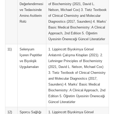
Değerlendirmesi
of Biochemistry (2021, David L.
ve Tedavisinde
Nelson, Michael Cox) 3. Tietz Textbook
Amino Asitlerin
of Clinical Chemistry and Molecular
Rolü
Diagnostics (2017, Saunders) 4. Marks’
Basic Medical Biochemistry: A Clinical
Approach, 2nd Edition 5. Öğretim
Üyesinin Önereceği Güncel Literatürler
11)
Selenyum
1. Lippincott Biyokimya Görsel
İçeren Peptitler
Anlatımlı Çalışma Kitapları (2021). 2.
ve Biyolojik
Lehninger Principles of Biochemistry
Uygulamaları
(2021, David L. Nelson, Michael Cox)
3. Tietz Textbook of Clinical Chemistry
and Molecular Diagnostics (2017,
Saunders) 4. Marks’ Basic Medical
Biochemistry: A Clinical Approach, 2nd
Edition 5. Öğretim Üyesinin Önereceği
Güncel Literatürler
12)
Sporcu Sağlığı
1. Lippincott Biyokimya Görsel