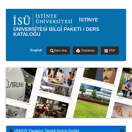
İSTİNYE
ÜNİVERSİTESİ BİLGİ PAKETİ / DERS
KATALOĞU
English
Ders Ara
Önizleme
PDF
UNI433 Yaşamın Temeli Amino Asitler