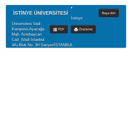
İSTİNYE ÜNİVERSİTESİ
Başa dön
İstinye
Üniversitesi Vadi
Kampüsü,Ayazağa
PDF
Önizleme
Mah. Azerbaycan
Cad. (Vadi İstanbul
4A) Blok No: 3H Sarıyer/İSTANBUL