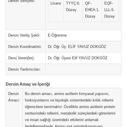
Dersin Seviyesi:
Lisans
TYYÇ:6.
QF-
EQF-
Düzey
EHEA:1.
LLL:6.
Düzey
Düzey
Dersin Veriliş Şekli:
E-Öğrenme
Dersin Koordinatörü:
Dr. Öğr. Üy. ELİF YAVUZ DOKGÖZ
Dersi Veren(ler):
Dr. Öğr. Üyesi Elif YAVUZ DOKGÖZ
Dersin Yardımcıları:
Dersin Amaç ve İçeriği
Dersin
Bu dersin amacı, amino asitlerin kimyasal yapısını,
Amacı:
fonksiyonlarını ve biyolojik sistemlerdeki kritik rollerini
öğrencilere tanıtmaktır. Özellikle amino asitlerin protein
sentezindeki rollerini, metabolik süreçlerdeki görevlerini
ve insan sağlığı üzerindeki etkilerini anlamak
hedeflenmektedir. Amino asit metabolizmasının