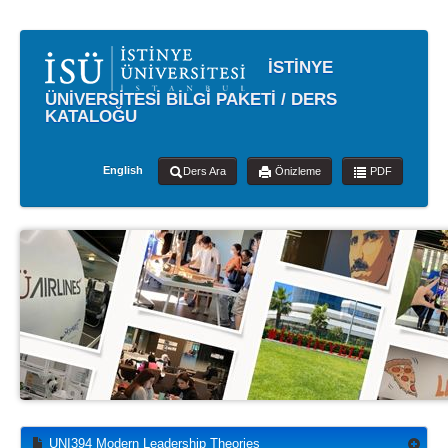
İSTİNYE
ÜNİVERSİTESİ BİLGİ PAKETİ / DERS
KATALOĞU
English
Ders Ara
Önizleme
PDF
UNI394 Modern Leadership Theories