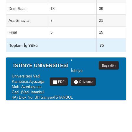
Ders Saati
13
39
Ara Sınavlar
7
21
Final
5
15
Toplam İş Yükü
75
İSTİNYE ÜNİVERSİTESİ
Başa dön
İstinye
Üniversitesi Vadi
Kampüsü,Ayazağa
PDF
Önizleme
Mah. Azerbaycan
Cad. (Vadi İstanbul
4A) Blok No: 3H Sarıyer/İSTANBUL