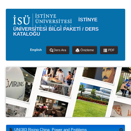
İSTİNYE
ÜNİVERSİTESİ BİLGİ PAKETİ / DERS
KATALOĞU
English
Ders Ara
Önizleme
PDF
UNI383 Rising China: Power and Problems