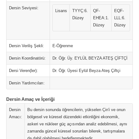
Dersin Seviyesi:
Lisans
TYYÇ:6.
QF-
EQF-
Düzey
EHEA:1.
LLL:6.
Düzey
Düzey
Dersin Veriliş Şekli:
E-Öğrenme
Dersin Koordinatörü:
Dr. Öğr. Üy. EYLÜL BEYZA ATEŞ ÇİFTÇİ
Dersi Veren(ler):
Dr. Öğr. Üyesi Eylül Beyza Ateş Çiftçi
Dersin Yardımcıları:
Dersin Amaç ve İçeriği
Dersin
Bu dersin sonunda öğrencilerin, yükselen Çin'i ve onun
Amacı:
bölgesel ve küresel düzendeki etkinliğini ekonomik,
askeri ve nükleer güç açısından analiz edebilmesi, aynı
zamanda güncel küresel sorunları bilerek, tartışmalara
da dahil olabilmesi hedeflenmektedir.