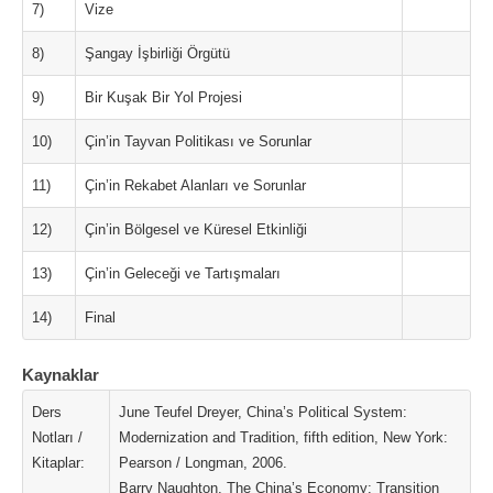
7)
Vize
8)
Şangay İşbirliği Örgütü
9)
Bir Kuşak Bir Yol Projesi
10)
Çin’in Tayvan Politikası ve Sorunlar
11)
Çin’in Rekabet Alanları ve Sorunlar
12)
Çin’in Bölgesel ve Küresel Etkinliği
13)
Çin’in Geleceği ve Tartışmaları
14)
Final
Kaynaklar
Ders
June Teufel Dreyer, China’s Political System:
Notları /
Modernization and Tradition, fifth edition, New York:
Kitaplar:
Pearson / Longman, 2006.
Barry Naughton, The China’s Economy: Transition