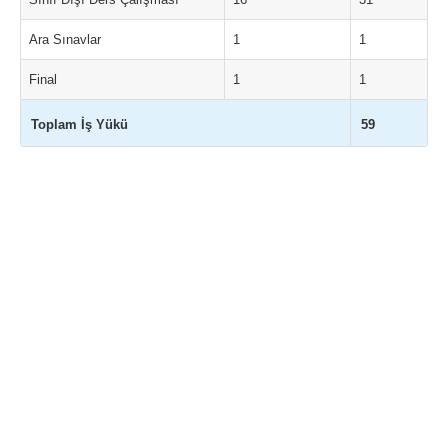
Ara Sınavlar
1
1
Final
1
1
Toplam İş Yükü
59