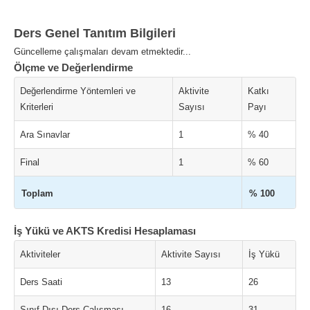
Ders Genel Tanıtım Bilgileri
Güncelleme çalışmaları devam etmektedir...
Ölçme ve Değerlendirme
Değerlendirme Yöntemleri ve
Aktivite
Katkı
Kriterleri
Sayısı
Payı
Ara Sınavlar
1
% 40
Final
1
% 60
Toplam
% 100
İş Yükü ve AKTS Kredisi Hesaplaması
Aktiviteler
Aktivite Sayısı
İş Yükü
Ders Saati
13
26
Sınıf Dışı Ders Çalışması
16
31