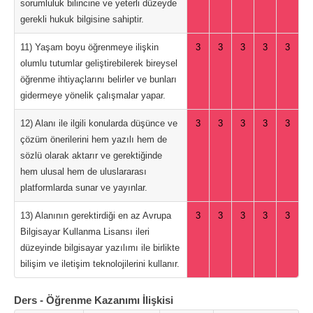
sorumluluk bilincine ve yeterli düzeyde
gerekli hukuk bilgisine sahiptir.
11) Yaşam boyu öğrenmeye ilişkin
3
3
3
3
3
olumlu tutumlar geliştirebilerek bireysel
öğrenme ihtiyaçlarını belirler ve bunları
gidermeye yönelik çalışmalar yapar.
12) Alanı ile ilgili konularda düşünce ve
3
3
3
3
3
çözüm önerilerini hem yazılı hem de
sözlü olarak aktarır ve gerektiğinde
hem ulusal hem de uluslararası
platformlarda sunar ve yayınlar.
13) Alanının gerektirdiği en az Avrupa
3
3
3
3
3
Bilgisayar Kullanma Lisansı ileri
düzeyinde bilgisayar yazılımı ile birlikte
bilişim ve iletişim teknolojilerini kullanır.
Ders - Öğrenme Kazanımı İlişkisi