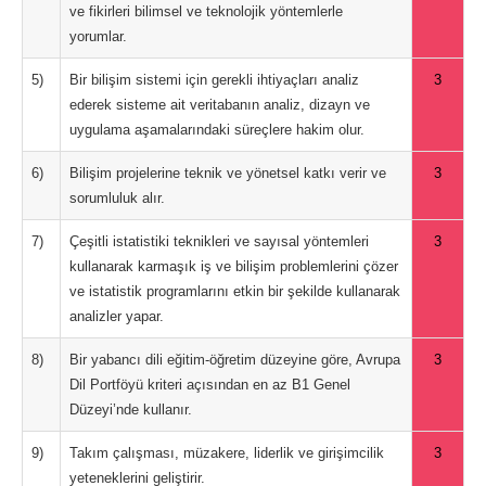
ve fikirleri bilimsel ve teknolojik yöntemlerle
yorumlar.
5)
Bir bilişim sistemi için gerekli ihtiyaçları analiz
3
ederek sisteme ait veritabanın analiz, dizayn ve
uygulama aşamalarındaki süreçlere hakim olur.
6)
Bilişim projelerine teknik ve yönetsel katkı verir ve
3
sorumluluk alır.
7)
Çeşitli istatistiki teknikleri ve sayısal yöntemleri
3
kullanarak karmaşık iş ve bilişim problemlerini çözer
ve istatistik programlarını etkin bir şekilde kullanarak
analizler yapar.
8)
Bir yabancı dili eğitim-öğretim düzeyine göre, Avrupa
3
Dil Portföyü kriteri açısından en az B1 Genel
Düzeyi’nde kullanır.
9)
Takım çalışması, müzakere, liderlik ve girişimcilik
3
yeteneklerini geliştirir.