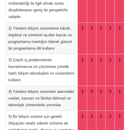
mühendisliği ile ilgili olmak üzere,
disiplinlerarası geniş bir perspektife
sahiptir.
2) Yönetim bilişim sistemlerini teknik,
3
3
3
3
3
örgütsel ve yönetsel açıdan kavrar ve
programlama mantığını bilerek güncel
bir programlama dili kullanır.
3) Çeşitli iş problemlerinin
3
3
3
3
3
kavranmasına ve çözümüne yönelik
farklı bilişim teknolojileri ve sistemlerini
kullanır.
4) Yönetim bilişim sistemleri alanındaki
3
3
3
3
3
verileri, kavram ve fikirleri bilimsel ve
teknolojik yöntemlerle yorumlar.
5) Bir bilişim sistemi için gerekli
3
3
3
3
3
ihtiyaçları analiz ederek sisteme ait
veritabanın analiz, dizayn ve uygulama