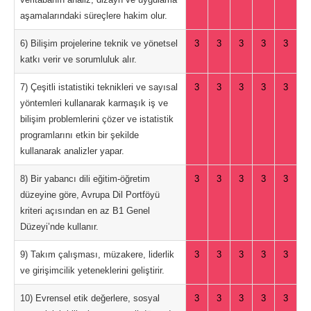
aşamalarındaki süreçlere hakim olur.
6) Bilişim projelerine teknik ve yönetsel
3
3
3
3
3
katkı verir ve sorumluluk alır.
7) Çeşitli istatistiki teknikleri ve sayısal
3
3
3
3
3
yöntemleri kullanarak karmaşık iş ve
bilişim problemlerini çözer ve istatistik
programlarını etkin bir şekilde
kullanarak analizler yapar.
8) Bir yabancı dili eğitim-öğretim
3
3
3
3
3
düzeyine göre, Avrupa Dil Portföyü
kriteri açısından en az B1 Genel
Düzeyi’nde kullanır.
9) Takım çalışması, müzakere, liderlik
3
3
3
3
3
ve girişimcilik yeteneklerini geliştirir.
10) Evrensel etik değerlere, sosyal
3
3
3
3
3