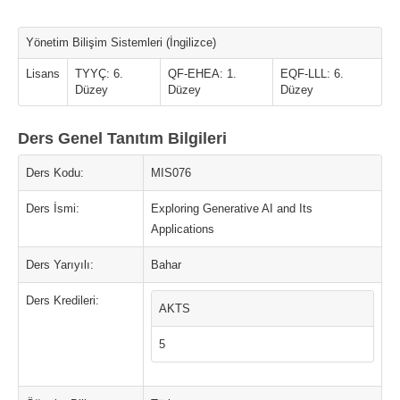
Yönetim Bilişim Sistemleri (İngilizce)
Lisans
TYYÇ: 6.
QF-EHEA: 1.
EQF-LLL: 6.
Düzey
Düzey
Düzey
Ders Genel Tanıtım Bilgileri
Ders Kodu:
MIS076
Ders İsmi:
Exploring Generative AI and Its
Applications
Ders Yarıyılı:
Bahar
Ders Kredileri:
AKTS
5