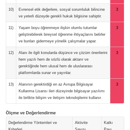
10)
Evrensel etik değerlere, sosyal sorumluluk bilincine
3
ve yeterli düzeyde gerekli hukuk bilgisine sahiptir.
11)
Yaşam boyu öğrenmeye ilişkin olumlu tutumlar
3
geliştirebilerek bireysel öğrenme ihtiyaçlarını belirler
ve bunları gidermeye yönelik çalışmalar yapar.
12)
Alanı ile ilgili konularda düşünce ve çözüm önerilerini
3
hem yazılı hem de sözlü olarak aktarır ve
gerektiğinde hem ulusal hem de uluslararası
platformlarda sunar ve yayınlar.
13)
Alanının gerektirdiği en az Avrupa Bilgisayar
3
Kullanma Lisansı ileri düzeyinde bilgisayar yazılımı
ile birlikte bilişim ve iletişim teknolojilerini kullanır.
Ölçme ve Değerlendirme
Değerlendirme Yöntemleri ve
Aktivite
Katkı
Kriterleri
Sayısı
Payı