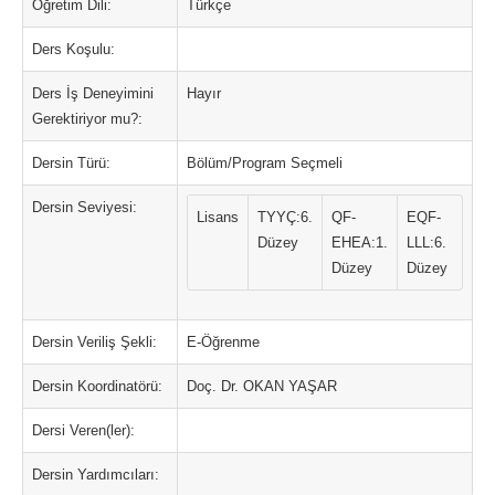
Öğretim Dili:
Türkçe
Ders Koşulu:
Ders İş Deneyimini
Hayır
Gerektiriyor mu?:
Dersin Türü:
Bölüm/Program Seçmeli
Dersin Seviyesi:
Lisans
TYYÇ:6.
QF-
EQF-
Düzey
EHEA:1.
LLL:6.
Düzey
Düzey
Dersin Veriliş Şekli:
E-Öğrenme
Dersin Koordinatörü:
Doç. Dr. OKAN YAŞAR
Dersi Veren(ler):
Dersin Yardımcıları: