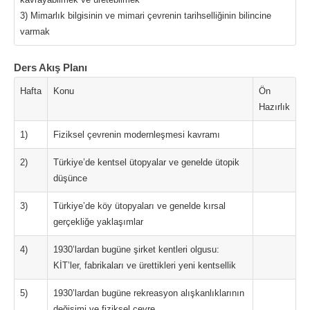
3) Mimarlık bilgisinin ve mimari çevrenin tarihselliğinin bilincine
varmak
Ders Akış Planı
Hafta
Konu
Ön
Hazırlık
1)
Fiziksel çevrenin modernleşmesi kavramı
2)
Türkiye’de kentsel ütopyalar ve genelde ütopik
düşünce
3)
Türkiye’de köy ütopyaları ve genelde kırsal
gerçekliğe yaklaşımlar
4)
1930’lardan bugüne şirket kentleri olgusu:
KİT’ler, fabrikaları ve ürettikleri yeni kentsellik
5)
1930’lardan bugüne rekreasyon alışkanlıklarının
değişimi ve fiziksel çevre