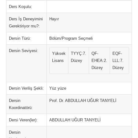
Ders Koşulu:
Ders İş Deneyimini
Hayır
Gerektiriyor mu?:
Dersin Türü:
Bölüm/Program Seçmeli
Dersin Seviyesi:
Yüksek
TYYÇ:7.
QF-
EQF-
Lisans
Düzey
EHEA:2.
LLL:7.
Düzey
Düzey
Dersin Veriliş Şekli:
Yüz yüze
Dersin
Prof. Dr. ABDULLAH UĞUR TANYELİ
Koordinatörü:
Dersi Veren(ler):
ABDULLAH UĞUR TANYELİ
Dersin