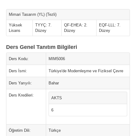
Mimari Tasarım (YL) (Tezli)
Yüksek
TYYÇ: 7.
QF-EHEA: 2.
EQF-LLL: 7.
Lisans
Düzey
Düzey
Düzey
Ders Genel Tanıtım Bilgileri
Ders Kodu:
MIM5006
Ders İsmi:
Türkiye'de Modernleşme ve Fiziksel Çevre
Ders Yarıyılı:
Bahar
Ders Kredileri:
AKTS
6
Öğretim Dili:
Türkçe