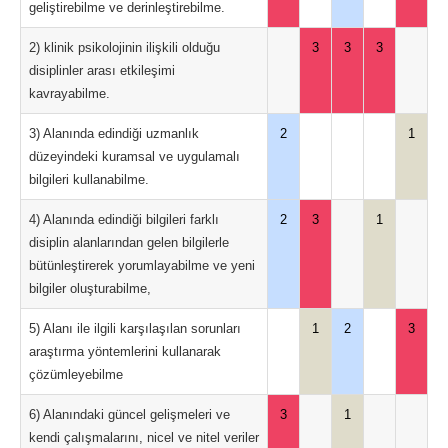
geliştirebilme ve derinleştirebilme.
2) klinik psikolojinin ilişkili olduğu
3
3
3
disiplinler arası etkileşimi
kavrayabilme.
3) Alanında edindiği uzmanlık
2
1
düzeyindeki kuramsal ve uygulamalı
bilgileri kullanabilme.
4) Alanında edindiği bilgileri farklı
2
3
1
disiplin alanlarından gelen bilgilerle
bütünleştirerek yorumlayabilme ve yeni
bilgiler oluşturabilme,
5) Alanı ile ilgili karşılaşılan sorunları
1
2
3
araştırma yöntemlerini kullanarak
çözümleyebilme
6) Alanındaki güncel gelişmeleri ve
3
1
kendi çalışmalarını, nicel ve nitel veriler