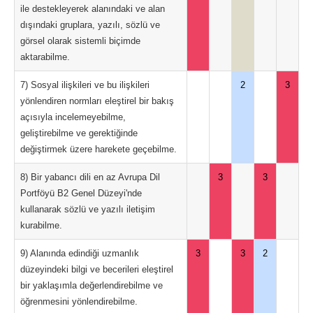
ile destekleyerek alanındaki ve alan
dışındaki gruplara, yazılı, sözlü ve
görsel olarak sistemli biçimde
aktarabilme.
7) Sosyal ilişkileri ve bu ilişkileri
2
3
yönlendiren normları eleştirel bir bakış
açısıyla incelemeyebilme,
geliştirebilme ve gerektiğinde
değiştirmek üzere harekete geçebilme.
8) Bir yabancı dili en az Avrupa Dil
3
3
Portföyü B2 Genel Düzeyi'nde
kullanarak sözlü ve yazılı iletişim
kurabilme.
9) Alanında edindiği uzmanlık
3
3
2
düzeyindeki bilgi ve becerileri eleştirel
bir yaklaşımla değerlendirebilme ve
öğrenmesini yönlendirebilme.