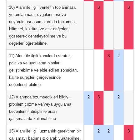
10) Alanı ile ilgili verilerin toplanması,
3
3
yorumlanması, uygulanması ve
duyurulması aşamalarında toplumsal,
bilimsel, kültürel ve etik değerleri
gözeterek denetleyebilme ve bu
değerleri öğretebilme.
11) Alanı ile ilgili konularda strateji,
3
2
politika ve uygulama planları
geliştirebilme ve elde edilen sonuçları,
kalite süreçleri çerçevesinde
değerlendirebilme
12) Alanında özümsedikleri bilgiyi,
2
3
2
problem çözme ve/veya uygulama
becerilerini, disiplinlerarası
çalışmalarda kullanabilme.
13) Alanı ile ilgili uzmanlık gerektiren bir
2
2
3
çalışmayı bağımsız olarak yürütebilme.