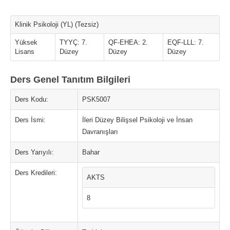
Klinik Psikoloji (YL) (Tezsiz)
Yüksek
TYYÇ: 7.
QF-EHEA: 2.
EQF-LLL: 7.
Lisans
Düzey
Düzey
Düzey
Ders Genel Tanıtım Bilgileri
Ders Kodu:
PSK5007
Ders İsmi:
İleri Düzey Bilişsel Psikoloji ve İnsan
Davranışları
Ders Yarıyılı:
Bahar
Ders Kredileri:
AKTS
8