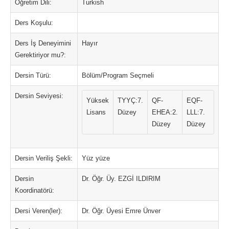
Öğretim Dili:
Turkish
Ders Koşulu:
Ders İş Deneyimini
Hayır
Gerektiriyor mu?:
Dersin Türü:
Bölüm/Program Seçmeli
Dersin Seviyesi:
Yüksek
TYYÇ:7.
QF-
EQF-
Lisans
Düzey
EHEA:2.
LLL:7.
Düzey
Düzey
Dersin Veriliş Şekli:
Yüz yüze
Dersin
Dr. Öğr. Üy. EZGİ ILDIRIM
Koordinatörü:
Dersi Veren(ler):
Dr. Öğr. Üyesi Emre Ünver